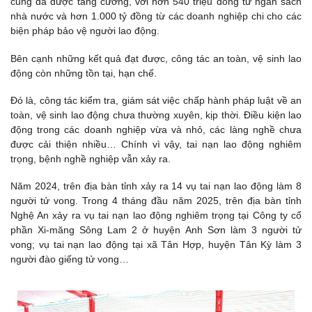
cũng đã được tăng cường, với hơn 540 triệu đồng từ ngân sách
nhà nước và hơn 1.000 tỷ đồng từ các doanh nghiệp chi cho các
biện pháp bảo vệ người lao động.
Bên cạnh những kết quả đạt được, công tác an toàn, vệ sinh lao
động còn những tồn tại, hạn chế.
Đó là, công tác kiểm tra, giám sát việc chấp hành pháp luật về an
toàn, vệ sinh lao động chưa thường xuyên, kịp thời. Điều kiện lao
động trong các doanh nghiệp vừa và nhỏ, các làng nghề chưa
được cải thiện nhiều… Chính vì vậy, tai nạn lao động nghiêm
trọng, bệnh nghề nghiệp vẫn xảy ra.
Năm 2024, trên địa bàn tỉnh xảy ra 14 vụ tai nạn lao động làm 8
người tử vong. Trong 4 tháng đầu năm 2025, trên địa bàn tỉnh
Nghệ An xảy ra vụ tai nạn lao động nghiêm trọng tại Công ty cổ
phần Xi-măng Sông Lam 2 ở huyện Anh Sơn làm 3 người tử
vong; vụ tai nạn lao động tại xã Tân Hợp, huyện Tân Kỳ làm 3
người đào giếng tử vong…