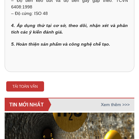
– Độ bền kéo đứt và độ bền gãy gập theo: TCVN
6408:1998
– Độ cứng: ISO 48
4. Áp dụng thử tại cơ sở, theo dõi, nhận xét và phân
tích các ý kiến đánh giá.
5. Hoàn thiện sản phẩm và công nghệ chế tạo.
TẢI TOÀN VĂN
TIN MỚI NHẤT
Xem thêm >>>