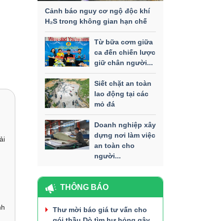
Cảnh báo nguy cơ ngộ độc khí
H₂S trong không gian hạn chế
Từ bữa cơm giữa
ca đến chiến lược
giữ chân người...
Siết chặt an toàn
lao động tại các
mỏ đá
Doanh nghiệp xây
dựng nơi làm việc
ải
an toàn cho
người...
THÔNG BÁO
nh
Thư mời báo giá tư vấn cho
gói thầu Dò tìm hư hỏng gây