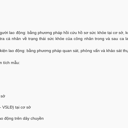
.
người lao động: bằng phương pháp hồi cứu hồ sơ sức khỏe tại cơ sở, k
u tra cá nhân về trạng thái sức khỏe của công nhân trong và sau ca l
u kiện lao động: bằng phương pháp quan sát, phỏng vấn và khảo sát th
n tích mẫu:
 sở
T- VSLĐ) tại cơ sở
lao động trên dây chuyền