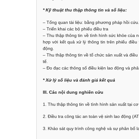
* Kỹ thuật thu thập thông tin và số liệu:
– Tổng quan tài liệu: bằng phương pháp hồi cứu
– Triển khai các bộ phiếu điều tra
– Thu thập thông tin về tình hình sức khỏe của 
hợp với kết quả xử lý thông tin trên phiếu điề
động.
– Thu thập thông tin về tổ chức sản xuất và điề
tế.
– Đo đạc các thông số điều kiện lao động và phâ
* X
ử
lý s
ố
li
ệ
u và đ
ánh giá k
ế
t qu
ả
III. Các nội dung nghiên cứu
1. Thu thập thông tin về tình hình sản xuất tại cơ
2. Điều tra công tác an toàn vệ sinh lao động (A
3. Khảo sát quy trình công nghệ và sự phân bố 