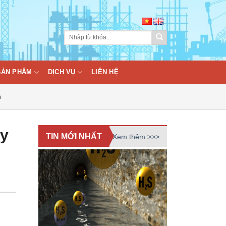
BẢN PHẨM
DỊCH VỤ
LIÊN HỆ
n
ây
TIN MỚI NHẤT
Xem thêm >>>