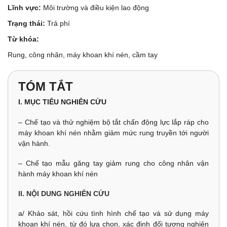
Lĩnh vực:
Môi trường và điều kiện lao động
Trạng thái:
Trả phí
Từ khóa:
Rung, công nhân, máy khoan khí nén, cầm tay
TÓM TẮT
I. MỤC TIÊU NGHIÊN CỨU
– Chế tạo và thử nghiệm bộ tắt chấn động lực lắp ráp cho
máy khoan khí nén nhằm giảm mức rung truyền tới người
vận hành.
– Chế tạo mẫu găng tay giảm rung cho công nhân vận
hành máy khoan khí nén
II. NỘI DUNG NGHIÊN CỨU
a/ Khảo sát, hồi cứu tình hình chế tạo và sử dụng máy
khoan khí nén, từ đó lựa chọn, xác định đối tượng nghiên