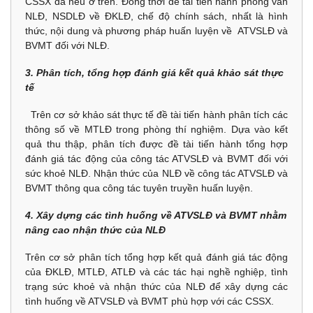
CSSX đã nêu ở trên. Đồng thời đề tài tiến hành phỏng vấn
NLĐ, NSDLĐ về ĐKLĐ, chế độ chính sách, nhất là hình
thức, nội dung và phương pháp huấn luyện về ATVSLĐ và
BVMT đối với NLĐ.
3. Phân tích, tổng hợp đánh giá kết quả khảo sát thực
tế
Trên cơ sở khảo sát thực tế đề tài tiến hành phân tích các
thông số về MTLĐ trong phòng thí nghiệm. Dựa vào kết
quả thu thập, phân tích được đề tài tiến hành tổng hợp
đánh giá tác động của công tác ATVSLĐ và BVMT đối với
sức khoẻ NLĐ. Nhận thức của NLĐ về công tác ATVSLĐ và
BVMT thông qua công tác tuyên truyền huấn luyện.
4. Xây dựng các tình huống về ATVSLĐ và BVMT nhằm
nâng cao nhận thức của NLĐ
Trên cơ sở phân tích tổng hợp kết quả đánh giá tác động
của ĐKLĐ, MTLĐ, ATLĐ và các tác hại nghề nghiệp, tình
trạng sức khoẻ và nhận thức của NLĐ để xây dựng các
tình huống về ATVSLĐ và BVMT phù hợp với các CSSX.