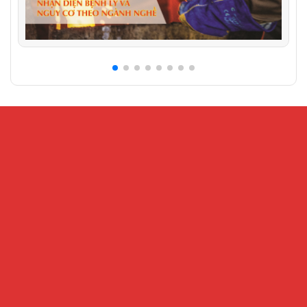
CỔNG THÔNG TIN ĐIỆN TỬ VIỆN KHOA HỌC AN
TOÀN VÀ VỆ SINH LAO ĐỘNG
Địa chỉ:
Số 99 Trần Quốc Toản, phường Cửa Nam, Hà Nội – Số
216 Nguyễn Trãi, phường Đại Mỗ, Hà Nội
Điện thoại:
024.32202207 -
Fax:
024-38221503
Email:
Banbientap@vnniosh.vn
Thông tin đăng tải có tính chất tham khảo, không có giá trị về mặt
pháp lý
Tháng hiện tại : 23128
This Year : 624802