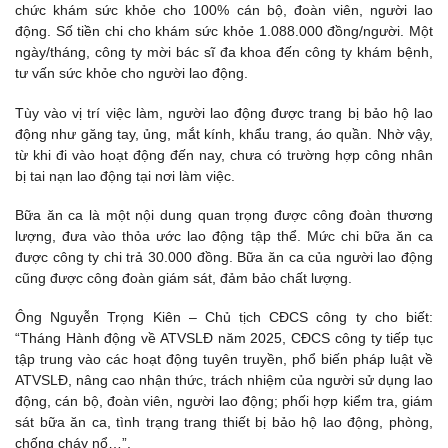
chức khám sức khỏe cho 100% cán bộ, đoàn viên, người lao
động. Số tiền chi cho khám sức khỏe 1.088.000 đồng/người. Một
ngày/tháng, công ty mời bác sĩ đa khoa đến công ty khám bệnh,
tư vấn sức khỏe cho người lao động.
Tùy vào vị trí việc làm, người lao động được trang bị bảo hộ lao
động như găng tay, ủng, mắt kính, khẩu trang, áo quần. Nhờ vậy,
từ khi đi vào hoạt động đến nay, chưa có trường hợp công nhân
bị tai nạn lao động tại nơi làm việc.
Bữa ăn ca là một nội dung quan trọng được công đoàn thương
lượng, đưa vào thỏa ước lao động tập thể. Mức chi bữa ăn ca
được công ty chi trả 30.000 đồng. Bữa ăn ca của người lao động
cũng được công đoàn giám sát, đảm bảo chất lượng.
Ông Nguyễn Trọng Kiên – Chủ tịch CĐCS công ty cho biết:
“Tháng Hành động về ATVSLĐ năm 2025, CĐCS công ty tiếp tục
tập trung vào các hoạt động tuyên truyền, phổ biến pháp luật về
ATVSLĐ, nâng cao nhận thức, trách nhiệm của người sử dụng lao
động, cán bộ, đoàn viên, người lao động; phối hợp kiểm tra, giám
sát bữa ăn ca, tình trạng trang thiết bị bảo hộ lao động, phòng,
chống cháy nổ…”.