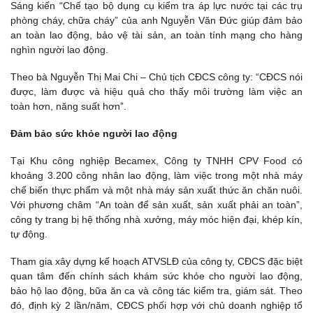
Sáng kiến “Chế tạo bộ dụng cụ kiểm tra áp lực nước tại các trụ
phòng cháy, chữa cháy” của anh Nguyễn Văn Đức giúp đảm bảo
an toàn lao động, bảo vệ tài sản, an toàn tính mạng cho hàng
nghìn người lao động.
Theo bà Nguyễn Thị Mai Chi – Chủ tịch CĐCS công ty: “CĐCS nói
được, làm được và hiệu quả cho thấy môi trường làm việc an
toàn hơn, năng suất hơn”.
Đảm bảo sức khỏe người lao động
Tại Khu công nghiệp Becamex, Công ty TNHH CPV Food có
khoảng 3.200 công nhân lao động, làm việc trong một nhà máy
chế biến thực phẩm và một nhà máy sản xuất thức ăn chăn nuôi.
Với phương châm “An toàn để sản xuất, sản xuất phải an toàn”,
công ty trang bị hệ thống nhà xưởng, máy móc hiện đại, khép kín,
tự động.
Tham gia xây dựng kế hoạch ATVSLĐ của công ty, CĐCS đặc biệt
quan tâm đến chính sách khám sức khỏe cho người lao động,
bảo hộ lao động, bữa ăn ca và công tác kiểm tra, giám sát. Theo
đó, định kỳ 2 lần/năm, CĐCS phối hợp với chủ doanh nghiệp tổ