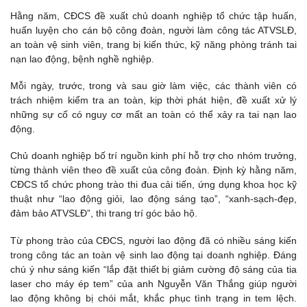
Hằng năm, CĐCS đề xuất chủ doanh nghiệp tổ chức tập huấn,
huấn luyện cho cán bộ công đoàn, người làm công tác ATVSLĐ,
an toàn vệ sinh viên, trang bị kiến thức, kỹ năng phòng tránh tai
nạn lao động, bệnh nghề nghiệp.
Mỗi ngày, trước, trong và sau giờ làm việc, các thành viên có
trách nhiệm kiểm tra an toàn, kịp thời phát hiện, đề xuất xử lý
những sự cố có nguy cơ mất an toàn có thể xảy ra tai nạn lao
động.
Chủ doanh nghiệp bố trí nguồn kinh phí hỗ trợ cho nhóm trưởng,
từng thành viên theo đề xuất của công đoàn. Định kỳ hằng năm,
CĐCS tổ chức phong trào thi đua cải tiến, ứng dụng khoa học kỹ
thuật như “lao động giỏi, lao động sáng tạo”, “xanh-sạch-đẹp,
đảm bảo ATVSLĐ”, thi trang trí góc bảo hộ.
Từ phong trào của CĐCS, người lao động đã có nhiều sáng kiến
trong công tác an toàn vệ sinh lao động tại doanh nghiệp. Đáng
chú ý như sáng kiến “lắp đặt thiết bị giảm cường độ sáng của tia
laser cho máy ép tem” của anh Nguyễn Văn Thắng giúp người
lao động không bị chói mắt, khắc phục tình trạng in tem lệch.