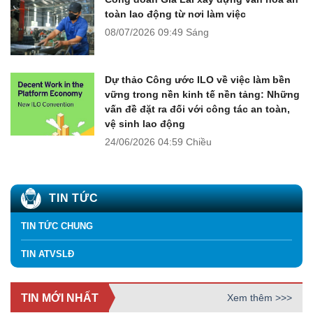
toàn lao động từ nơi làm việc
08/07/2026
09:49 Sáng
Dự thảo Công ước ILO về việc làm bền
vững trong nền kinh tế nền tảng: Những
vấn đề đặt ra đối với công tác an toàn,
vệ sinh lao động
24/06/2026
04:59 Chiều
TIN TỨC
TIN TỨC CHUNG
TIN ATVSLĐ
TIN MỚI NHẤT
Xem thêm >>>