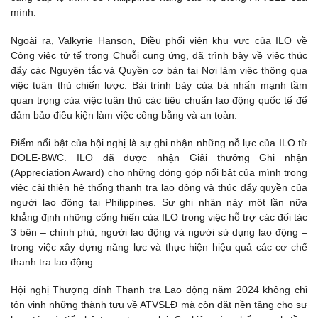
mình.
Ngoài ra, Valkyrie Hanson, Điều phối viên khu vực của ILO về
Công việc tử tế trong Chuỗi cung ứng, đã trình bày về việc thúc
đẩy các Nguyên tắc và Quyền cơ bản tại Nơi làm việc thông qua
việc tuân thủ chiến lược. Bài trình bày của bà nhấn mạnh tầm
quan trọng của việc tuân thủ các tiêu chuẩn lao động quốc tế để
đảm bảo điều kiện làm việc công bằng và an toàn.
Điểm nổi bật của hội nghị là sự ghi nhận những nỗ lực của ILO từ
DOLE-BWC. ILO đã được nhận Giải thưởng Ghi nhận
(Appreciation Award) cho những đóng góp nổi bật của mình trong
việc cải thiện hệ thống thanh tra lao động và thúc đẩy quyền của
người lao động tại Philippines. Sự ghi nhận này một lần nữa
khẳng định những cống hiến của ILO trong việc hỗ trợ các đối tác
3 bên – chính phủ, người lao động và người sử dụng lao động –
trong việc xây dựng năng lực và thực hiện hiệu quả các cơ chế
thanh tra lao động.
Hội nghị Thượng đỉnh Thanh tra Lao động năm 2024 không chỉ
tôn vinh những thành tựu về ATVSLĐ mà còn đặt nền tảng cho sự