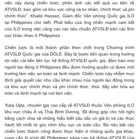
việc xây dựng chiến lược, phản ánh các kết quả ưu tiên về
ATVSLĐ, bao gồm cả khu vực công và tư nhân, chính thức và phi
chính thức”, Khalid Hassan, Giám đốc Văn phòng Quốc gia ILO
tại Philippines cho biết. Phát biểu của ông nhấn mạnh cam kết
của ILO trong việc câng cao các tiêu chuẩn ATVSLĐ trên các lĩnh
vực khác nhau ở Philippines.
Chiến lược là một thành phần then chốt trong Chương trình
ATVSLĐ Quốc gia của DOLE. Đây là bước tiến quan trọng hướng
tới việc cải tiến liên tục hệ thống ATVSLĐ quốc gia, đảm bảo mọi
người lao động ở Philippines đều được hưởng quyền có được môi
trường làm việc an toàn và lành mạnh. Chiến lược này nhằm mục
đích giải quyết các nhu cầu khác nhau của người lao động trong
cả khu vực chính thức và phi chính thức, thúc đẩy văn hóa an
toàn và lành mạnh tại nơi làm việc.
Yuka Ujita, chuyên gia cao cấp về ATVSLĐ thuộc Văn phòng ILO
khu vực châu Á và Thái Bình Dương, đã đóng góp cho hội nghị
bằng cách chia sẻ những hiểu biết sâu sắc có giá trị và các thực
hành tốt nhất từ góc nhìn khu vực và toàn cầu. Bà nêu bật các
chiến lược thành công được thực hiện ở những quốc gia khác,
cung cấp lộ trình để Philippines nâng cao hệ thống ATVSLĐ của