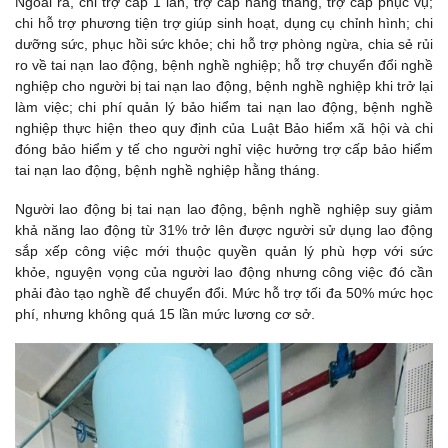
Ngoài ra, chi trợ cấp 1 lần, trợ cấp hằng tháng, trợ cấp phục vụ;
chi hỗ trợ phương tiện trợ giúp sinh hoạt, dụng cụ chỉnh hình; chi
dưỡng sức, phục hồi sức khỏe; chi hỗ trợ phòng ngừa, chia sẻ rủi
ro về tai nạn lao động, bệnh nghề nghiệp; hỗ trợ chuyển đổi nghề
nghiệp cho người bị tai nạn lao động, bệnh nghề nghiệp khi trở lại
làm việc; chi phí quản lý bảo hiểm tai nạn lao động, bệnh nghề
nghiệp thực hiện theo quy định của Luật Bảo hiểm xã hội và chi
đóng bảo hiểm y tế cho người nghỉ việc hưởng trợ cấp bảo hiểm
tai nạn lao động, bệnh nghề nghiệp hằng tháng.
Người lao động bị tai nạn lao động, bệnh nghề nghiệp suy giảm
khả năng lao động từ 31% trở lên được người sử dụng lao động
sắp xếp công việc mới thuộc quyền quản lý phù hợp với sức
khỏe, nguyện vọng của người lao động nhưng công việc đó cần
phải đào tạo nghề để chuyển đổi. Mức hỗ trợ tối đa 50% mức học
phí, nhưng không quá 15 lần mức lương cơ sở.