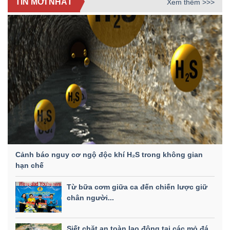
TIN MỚI NHẤT
Xem thêm >>>
Cảnh báo nguy cơ ngộ độc khí H₂S trong không gian
hạn chế
Từ bữa cơm giữa ca đến chiến lược giữ
chân người...
Siết chặt an toàn lao động tại các mỏ đá