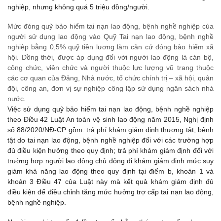
nghiệp, nhưng không quá 5 triệu đồng/người.
Mức đóng quỹ bảo hiểm tai nạn lao động, bệnh nghề nghiệp của
người sử dụng lao động vào Quỹ Tai nạn lao động, bệnh nghề
nghiệp bằng 0,5% quỹ tiền lương làm căn cứ đóng bảo hiểm xã
hội. Đồng thời, được áp dụng đối với người lao động là cán bộ,
công chức, viên chức và người thuộc lực lượng vũ trang thuộc
các cơ quan của Đảng, Nhà nước, tổ chức chính trị – xã hội, quân
đội, công an, đơn vị sự nghiệp công lập sử dụng ngân sách nhà
nước.
Việc sử dụng quỹ bảo hiểm tai nạn lao động, bệnh nghề nghiệp
theo Điều 42 Luật An toàn vệ sinh lao động năm 2015, Nghị định
số 88/2020/NĐ-CP gồm: trả phí khám giám định thương tật, bệnh
tật do tai nạn lao động, bệnh nghề nghiệp đối với các trường hợp
đủ điều kiện hưởng theo quy định; trả phí khám giám định đối với
trường hợp người lao động chủ động đi khám giám định mức suy
giảm khả năng lao động theo quy định tại điểm b, khoản 1 và
khoản 3 Điều 47 của Luật này mà kết quả khám giám định đủ
điều kiện để điều chỉnh tăng mức hưởng trợ cấp tai nạn lao động,
bệnh nghề nghiệp.