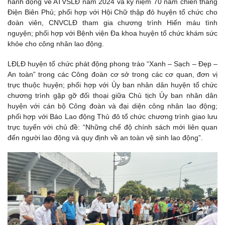
hành động về ATVSLĐ năm 2024 và kỷ niệm 70 năm chiến thắng
Điện Biên Phủ; phối hợp với Hội Chữ thập đỏ huyện tổ chức cho
đoàn viên, CNVCLĐ tham gia chương trình Hiến máu tình
nguyện; phối hợp với Bệnh viện Đa khoa huyện tổ chức khám sức
khỏe cho công nhân lao động.
LĐLĐ huyện tổ chức phát động phong trào “Xanh – Sạch – Đẹp –
An toàn” trong các Công đoàn cơ sở trong các cơ quan, đơn vị
trực thuộc huyện; phối hợp với Ủy ban nhân dân huyện tổ chức
chương trình gặp gỡ đối thoại giữa Chủ tịch Ủy ban nhân dân
huyện với cán bộ Công đoàn và đại diện công nhân lao động;
phối hợp với Báo Lao động Thủ đô tổ chức chương trình giao lưu
trực tuyến với chủ đề: “Những chế độ chính sách mới liên quan
đến người lao động và quy định về an toàn vệ sinh lao động”.