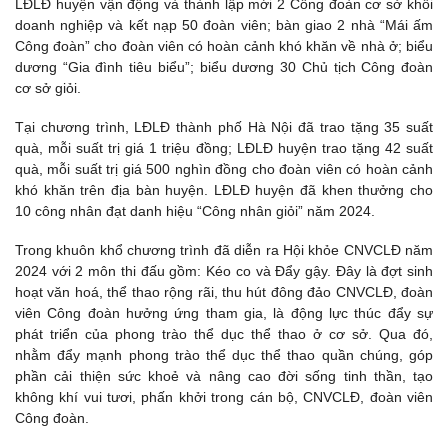
LĐLĐ huyện vận động và thành lập mới 2 Công đoàn cơ sở khối
doanh nghiệp và kết nạp 50 đoàn viên; bàn giao 2 nhà “Mái ấm
Công đoàn” cho đoàn viên có hoàn cảnh khó khăn về nhà ở; biểu
dương “Gia đình tiêu biểu”; biểu dương 30 Chủ tịch Công đoàn
cơ sở giỏi.
Tại chương trình, LĐLĐ thành phố Hà Nội đã trao tặng 35 suất
quà, mỗi suất trị giá 1 triệu đồng; LĐLĐ huyện trao tặng 42 suất
quà, mỗi suất trị giá 500 nghìn đồng cho đoàn viên có hoàn cảnh
khó khăn trên địa bàn huyện. LĐLĐ huyện đã khen thưởng cho
10 công nhân đạt danh hiệu “Công nhân giỏi” năm 2024.
Trong khuôn khổ chương trình đã diễn ra Hội khỏe CNVCLĐ năm
2024 với 2 môn thi đấu gồm: Kéo co và Đẩy gậy. Đây là đợt sinh
hoạt văn hoá, thể thao rộng rãi, thu hút đông đảo CNVCLĐ, đoàn
viên Công đoàn hưởng ứng tham gia, là động lực thúc đẩy sự
phát triển của phong trào thể dục thể thao ở cơ sở. Qua đó,
nhằm đẩy mạnh phong trào thể dục thể thao quần chúng, góp
phần cải thiện sức khoẻ và nâng cao đời sống tinh thần, tạo
không khí vui tươi, phấn khởi trong cán bộ, CNVCLĐ, đoàn viên
Công đoàn.