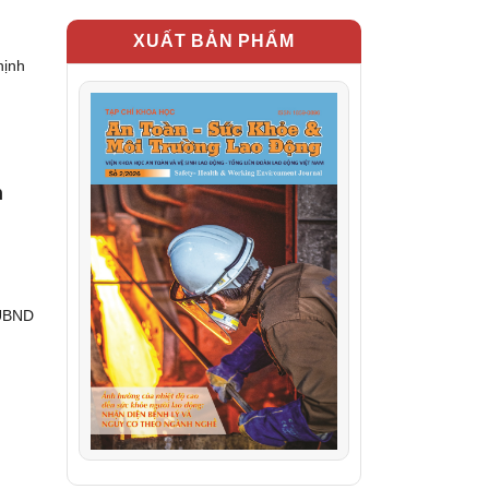
XUẤT BẢN PHẨM
hịnh
n
 UBND