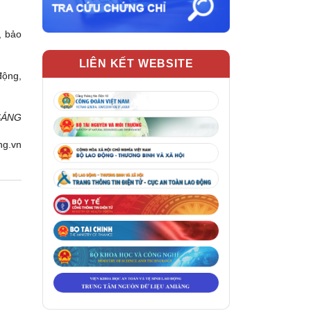
, bảo
LIÊN KẾT WEBSITE
động,
SÁNG
ng.vn