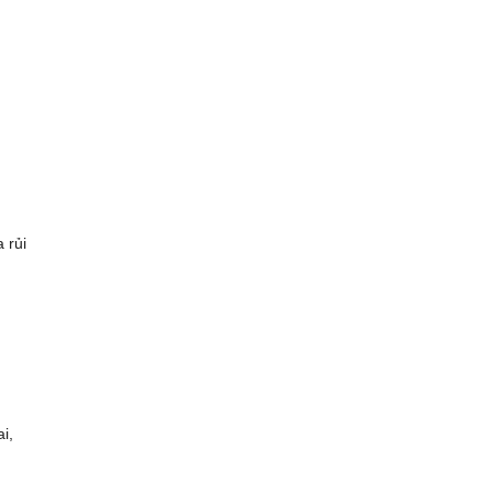
 rủi
i,