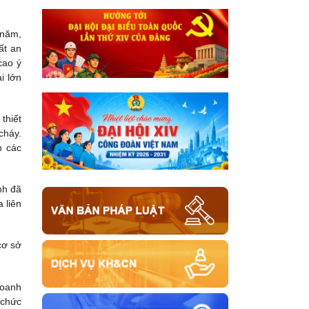
 năm,
ất an
cao ý
i lớn
thiết
cháy.
n các
nh đã
 liên
cơ sở
doanh
 chức