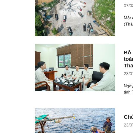
07/0
Một 
(Thá
Bộ 
toà
Tha
23/0
Ngày
tỉnh
Chủ
23/0