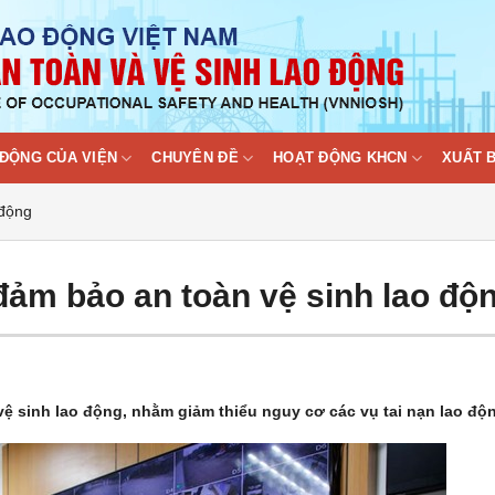
ĐỘNG CỦA VIỆN
CHUYÊN ĐỀ
HOẠT ĐỘNG KHCN
XUẤT 
 động
đảm bảo an toàn vệ sinh lao độ
ệ sinh lao động, nhằm giảm thiểu nguy cơ các vụ tai nạn lao độ