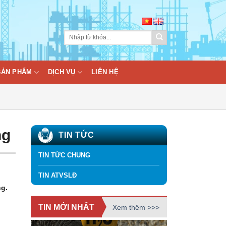
BẢN PHẨM
DỊCH VỤ
LIÊN HỆ
ng
TIN TỨC
TIN TỨC CHUNG
TIN ATVSLĐ
ng.
TIN MỚI NHẤT
Xem thêm >>>