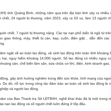
) tỉnh Quảng Bình, những năm qua trên địa bàn tỉnh xảy ra nhiều v
 chết, 24 người bị thương; năm 2023, xảy ra 63 vụ, làm 13 người ch
gười chết, 7 người bị thương nặng. Các tai nạn phổ biến là ngã từ trê
n giao thông; máy, thiết bị cán, kẹp, cuốn; điện giật… dẫn đến các
ong.
iêm ngặt về an toàn lao động, vệ sinh lao động trên toàn tỉnh khoảng 
c hại, nguy hiểm khoảng 14.000 người. Số lao động có nhiều nguy c
 khoáng sản, chế biến lâm sản, sửa chữa cơ khí, điện, kinh doanh gas,
ao động, gây ảnh hưởng nghiêm trọng đến sức khỏe, tính mạng của ngườ
p. Do đó, nỗ lực trong công tác đảm bảo an toàn vệ sinh lao động là 
ghiệp và người lao động.
 năm của Ban Thanh tra Sở LĐTBXH, nghề khai thác đá là một trong 
tai nạn lao động và số người chết luôn đứng ở tốp đầu.