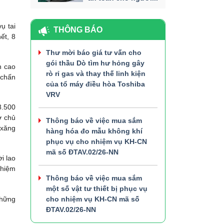
ụ tai
THÔNG BÁO
ết, 8
Thư mời báo giá tư vấn cho
gói thầu Dò tìm hư hỏng gây
n cao
rò rỉ gas và thay thế linh kiện
 chấn
của tổ máy điều hòa Toshiba
VRV
8.500
ơ chủ
Thông báo về việc mua sắm
 xăng
hàng hóa đo mẫu không khí
phục vụ cho nhiệm vụ KH-CN
mã số ĐTAV.02/26-NN
i lao
nhiệm
Thông báo về việc mua sắm
một số vật tư thiết bị phục vụ
những
cho nhiệm vụ KH-CN mã số
ĐTAV.02/26-NN