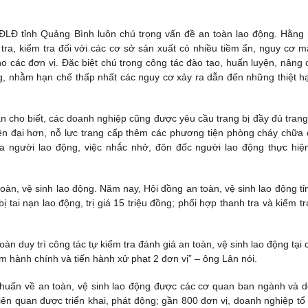
ĐLĐ tỉnh Quảng Bình luôn chú trọng vấn đề an toàn lao động. Hằng
tra, kiểm tra đối với các cơ sở sản xuất có nhiều tiềm ẩn, nguy cơ m
ho các đơn vị. Đặc biệt chú trọng công tác đào tạo, huấn luyện, nâng 
, nhằm hạn chế thấp nhất các nguy cơ xảy ra dẫn đến những thiệt hạ
cho biết, các doanh nghiệp cũng được yêu cầu trang bị đầy đủ trang 
hiện đại hơn, nỗ lực trang cấp thêm các phương tiện phòng cháy chữa 
ủa người lao động, việc nhắc nhở, đôn đốc người lao động thực hiệ
àn, vệ sinh lao động. Năm nay, Hội đồng an toàn, vệ sinh lao động tỉ
tai nạn lao động, trị giá 15 triệu đồng; phối hợp thanh tra và kiểm tra
àn duy trì công tác tự kiểm tra đánh giá an toàn, vệ sinh lao động tại 
m hành chính và tiến hành xử phạt 2 đơn vị” – ông Lân nói.
p huấn về an toàn, vệ sinh lao động được các cơ quan ban ngành và 
liên quan được triển khai, phát động; gần 800 đơn vị, doanh nghiệp tổ