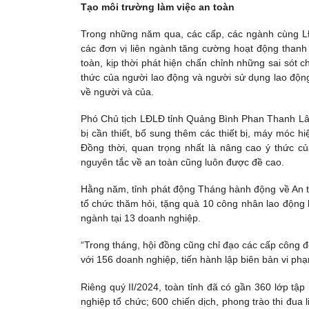
Tạo môi trường làm việc an toàn
Trong những năm qua, các cấp, các ngành cùng L
các đơn vị liên ngành tăng cường hoạt động thanh 
toàn, kịp thời phát hiện chấn chỉnh những sai sót c
thức của người lao động và người sử dụng lao động
về người và của.
Phó Chủ tịch LĐLĐ tỉnh Quảng Bình Phan Thanh Lân 
bị cần thiết, bổ sung thêm các thiết bị, máy móc 
Đồng thời, quan trọng nhất là nâng cao ý thức c
nguyên tắc về an toàn cũng luôn được đề cao.
Hằng năm, tỉnh phát động Tháng hành động về An to
tổ chức thăm hỏi, tặng quà 10 công nhân lao động bị 
ngành tại 13 doanh nghiệp.
“Trong tháng, hội đồng cũng chỉ đạo các cấp công đo
với 156 doanh nghiệp, tiến hành lập biên bản vi phạ
Riêng quý II/2024, toàn tỉnh đã có gần 360 lớp tậ
nghiệp tổ chức; 600 chiến dịch, phong trào thi đua 