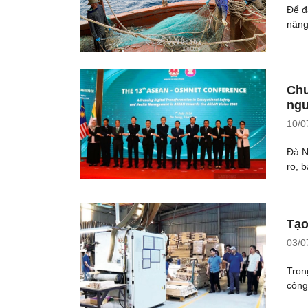
Để đ
nâng
Chu
ngư
10/0
Đà N
ro, 
Tạo
03/0
Tron
công