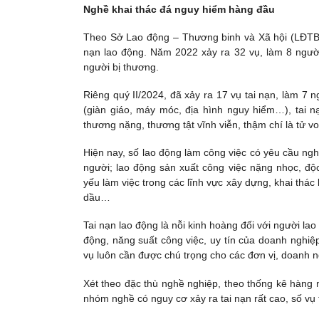
Nghề khai thác đá nguy hiểm hàng đầu
Theo Sở Lao động – Thương binh và Xã hội (LĐTBXH
nạn lao động. Năm 2022 xảy ra 32 vụ, làm 8 người
người bị thương.
Riêng quý II/2024, đã xảy ra 17 vụ tai nạn, làm 7 n
(giàn giáo, máy móc, địa hình nguy hiểm…), tai nạ
thương nặng, thương tật vĩnh viễn, thậm chí là tử v
Hiện nay, số lao động làm công việc có yêu cầu ngh
người; lao động sản xuất công việc nặng nhọc, độ
yếu làm việc trong các lĩnh vực xây dựng, khai thác
dầu…
Tai nạn lao động là nỗi kinh hoàng đối với người l
động, năng suất công việc, uy tín của doanh nghiệ
vụ luôn cần được chú trọng cho các đơn vị, doanh n
Xét theo đặc thù nghề nghiệp, theo thống kê hàng
nhóm nghề có nguy cơ xảy ra tai nạn rất cao, số vụ 