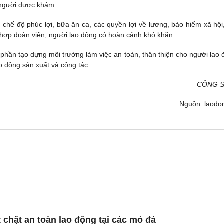
0 người được khám…
hế độ phúc lợi, bữa ăn ca, các quyền lợi về lương, bảo hiểm xã hội
g hợp đoàn viên, người lao động có hoàn cảnh khó khăn.
phần tạo dựng môi trường làm việc an toàn, thân thiện cho người lao 
ao động sản xuất và công tác…
CÔNG 
Nguồn: laodo
t chặt an toàn lao động tại các mỏ đá