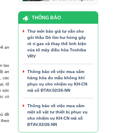
THÔNG BÁO
Thư mời báo giá tư vấn cho
gói thầu Dò tìm hư hỏng gây
rò rỉ gas và thay thế linh kiện
về an
của tổ máy điều hòa Toshiba
VRV
n lao
ất an
Thông báo về việc mua sắm
, các
hàng hóa đo mẫu không khí
i, tổ
phục vụ cho nhiệm vụ KH-CN
m sức
mã số ĐTAV.02/26-NN
ệc có
Thông báo về việc mua sắm
một số vật tư thiết bị phục vụ
hủ đề
cho nhiệm vụ KH-CN mã số
 theo
ĐTAV.02/26-NN