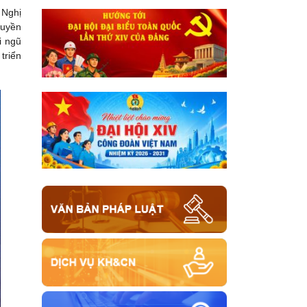
 Nghị
quyền
i ngũ
triển