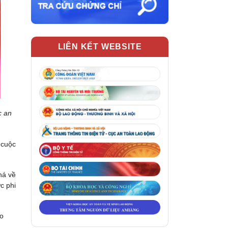
LIÊN KẾT WEBSITE
c an
 cuộc
há về
c phi
ao