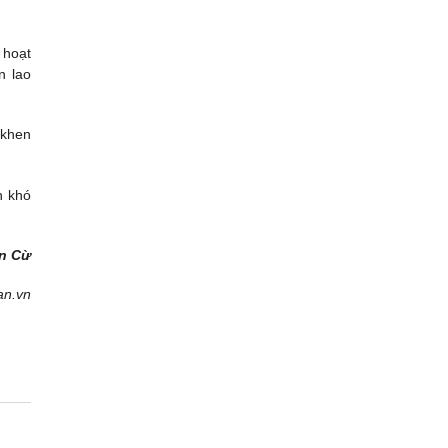
 hoạt
n lao
 khen
h khó
n Cừ
an.vn