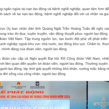
ng ngăn ngừa tai nạn lao động và bệnh nghề nghiệp, quan tâm hơn đế
nh sách về tai nạn lao động, bệnh nghề nghiệp đối với cá nhân và gia
 trực Ủy ban nhân dân tỉnh Quảng Ngãi Trần Hoàng Tuấn đề nghị cá
hong trào thi đua; tuyên truyền, vận động thuyết phục người lao động
oàn Việt Nam. Tập trung nguồn lực, tạo bước đột phá về phát triển
doanh nghiệp ngoài khu vực nhà nước, lao động khu vực. Chăm lo, thực
p, chính đáng của đoàn viên, người lao động.
ng đoàn các cấp và Nghị quyết Đại hội XIII Công đoàn Việt Nam, nhi
mới liên quan đến quyền lợi đoàn viên, người lao động. Thường xuyên
gười lao động; kịp thời giải quyết những khó khăn, vướng mắc bằng 
ữa đời sống của công nhân, người lao động.