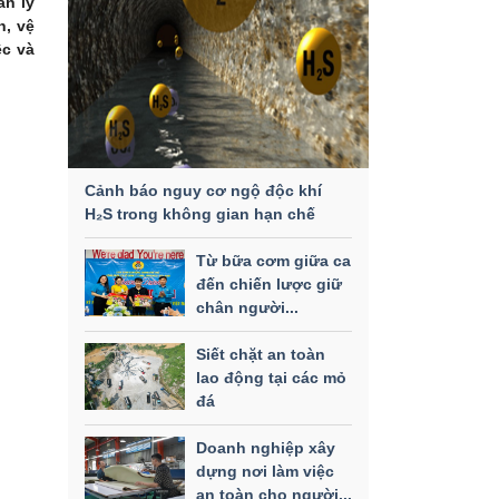
ản lý
n, vệ
ệc và
Cảnh báo nguy cơ ngộ độc khí
H₂S trong không gian hạn chế
Từ bữa cơm giữa ca
đến chiến lược giữ
chân người...
Siết chặt an toàn
lao động tại các mỏ
đá
Doanh nghiệp xây
dựng nơi làm việc
an toàn cho người...