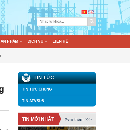
BẢN PHẨM
DỊCH VỤ
LIÊN HỆ
n
TIN TỨC
g
TIN TỨC CHUNG
TIN ATVSLĐ
TIN MỚI NHẤT
Xem thêm >>>