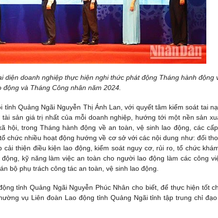
i diện doanh nghiệp thực hiện nghi thức phát động Tháng hành động 
lao động và Tháng Công nhân năm 2024.
tỉnh Quảng Ngãi Nguyễn Thị Ánh Lan, với quyết tâm kiểm soát tai nạ
tài sản giá trị nhất của mỗi doanh nghiệp, hướng tới một nền sản xu
 xã hội, trong Tháng hành động về an toàn, vệ sinh lao động, các cấp
tổ chức nhiều hoạt động hướng về cơ sở với các nội dung như: đối thoạ
p cải thiện điều kiện lao động, kiểm soát nguy cơ, rủi ro, tổ chức khá
o động, kỹ năng làm việc an toàn cho người lao động làm các công vi
án bộ phụ trách công tác an toàn, vệ sinh lao động.
động tỉnh Quảng Ngãi Nguyễn Phúc Nhân cho biết, để thực hiện tốt c
hường vụ Liên đoàn Lao động tỉnh Quảng Ngãi tỉnh tập trung chỉ đạo