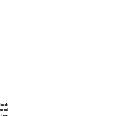
thanh
ực có
 toàn