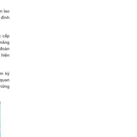
n lao
 đình
c cấp
 nâng
 đoàn
 hiện
ệm kỳ
 quan
những