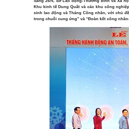
Sáng 26/4, Sở Lao động-Thương binh và Xã hội
Khu kinh tế Dung Quất và các khu công nghiệ
sinh lao động và Tháng Công nhân, với chủ đề
trong chuỗi cung ứng” và “Đoàn kết công nhân-T