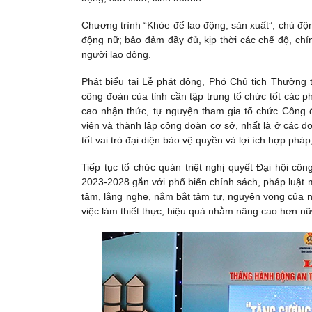
Chương trình “Khỏe để lao động, sản xuất”; chủ độ
động nữ; bảo đảm đầy đủ, kịp thời các chế độ, chí
người lao động.
Phát biểu tại Lễ phát động, Phó Chủ tịch Thường
công đoàn của tỉnh cần tập trung tổ chức tốt các p
cao nhận thức, tự nguyện tham gia tổ chức Công đ
viên và thành lập công đoàn cơ sở, nhất là ở các 
tốt vai trò đại diện bảo vệ quyền và lợi ích hợp phá
Tiếp tục tổ chức quán triệt nghị quyết Đại hội cô
2023-2028 gắn với phổ biến chính sách, pháp luật 
tâm, lắng nghe, nắm bắt tâm tư, nguyện vọng của n
việc làm thiết thực, hiệu quả nhằm nâng cao hơn n