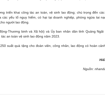
g triển khai công tác an toàn, vệ sinh lao động; chú trọng đến các
 các yếu tố nguy hiểm, có hại tại doanh nghiệp, phòng ngừa tai nạ
 cho người lao động.
 động-Thương binh và Xã hội) và Ủy ban nhân dân tỉnh Quảng Ngãi
g tác an toàn vệ sinh lao động năm 2023.
 250 suất quà tặng cho đoàn viên, công nhân, lao động có hoàn cản
Hiể
Nguồn: nhand