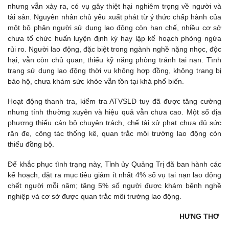
nhưng vẫn xảy ra, có vụ gây thiệt hại nghiêm trọng về người và
tài sản. Nguyên nhân chủ yếu xuất phát từ ý thức chấp hành của
một bộ phận người sử dụng lao động còn hạn chế, nhiều cơ sở
chưa tổ chức huấn luyện định kỳ hay lập kế hoạch phòng ngừa
rủi ro. Người lao động, đặc biệt trong ngành nghề nặng nhọc, độc
hại, vẫn còn chủ quan, thiếu kỹ năng phòng tránh tai nạn. Tình
trạng sử dụng lao động thời vụ không hợp đồng, không trang bị
bảo hộ, chưa khám sức khỏe vẫn tồn tại khá phổ biến.
Hoạt động thanh tra, kiểm tra ATVSLĐ tuy đã được tăng cường
nhưng tính thường xuyên và hiệu quả vẫn chưa cao. Một số địa
phương thiếu cán bộ chuyên trách, chế tài xử phạt chưa đủ sức
răn đe, công tác thống kê, quan trắc môi trường lao động còn
thiếu đồng bộ.
Để khắc phục tình trạng này, Tỉnh ủy Quảng Trị đã ban hành các
kế hoạch, đặt ra mục tiêu giảm ít nhất 4% số vụ tai nạn lao động
chết người mỗi năm; tăng 5% số người được khám bệnh nghề
nghiệp và cơ sở được quan trắc môi trường lao động.
HƯNG THƠ