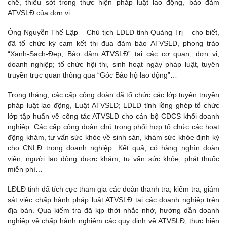
chế, thiếu sót trong thực hiện pháp luật lao động, bảo đảm
ATVSLĐ của đơn vị.
Ông Nguyễn Thế Lập – Chủ tịch LĐLĐ tỉnh Quảng Trị – cho biết,
đã tổ chức ký cam kết thi đua đảm bảo ATVSLĐ, phong trào
“Xanh-Sạch-Đẹp, Bảo đảm ATVSLĐ” tại các cơ quan, đơn vị,
doanh nghiệp; tổ chức hội thi, sinh hoạt ngày pháp luật, tuyên
truyền trực quan thông qua “Góc Bảo hộ lao động”…
Trong tháng, các cấp công đoàn đã tổ chức các lớp tuyên truyền
pháp luật lao động, Luật ATVSLĐ; LĐLĐ tỉnh lồng ghép tổ chức
lớp tập huấn về công tác ATVSLĐ cho cán bộ CĐCS khối doanh
nghiệp. Các cấp công đoàn chú trọng phối hợp tổ chức các hoạt
động khám, tư vấn sức khỏe về sinh sản, khám sức khỏe định kỳ
cho CNLĐ trong doanh nghiệp. Kết quả, có hàng nghìn đoàn
viên, người lao động được khám, tư vấn sức khỏe, phát thuốc
miễn phí…
LĐLĐ tỉnh đã tích cực tham gia các đoàn thanh tra, kiểm tra, giám
sát việc chấp hành pháp luật ATVSLĐ tại các doanh nghiệp trên
địa bàn. Qua kiểm tra đã kịp thời nhắc nhở, hướng dẫn doanh
nghiệp về chấp hành nghiêm các quy định về ATVSLĐ, thực hiện