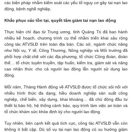
các biện pháp nhằm kiểm soát các yếu tố nguy cơ gây tai nạn lao
động, bệnh nghề nghiệp.
Khắc phục các tồn tại, quyết tâm giảm tai nạn lao động
Thực hiện chỉ đạo từ Trung ương, tỉnh Quảng Trị đã ban hành
nhiều kế hoạch, chương trình cụ thể nhằm triển khai sâu rộng
công tác ATVSLĐ trên toàn địa bàn. Các sở, ngành chức năng
như Nội vụ, Y tế, Công Thương, Nông nghiệp và Môi trường đã
phối hợp chặt chẽ với các địa phương, tổ chức Công đoàn, đoàn
thể… tổ chức tuyên truyền, tập huấn, kiểm tra, giám sát và nâng
cao nhận thức cho cả người lao động lẫn người sử dụng lao
động.
Mỗi năm, Tháng Hành động về ATVSLĐ được tổ chức sôi nổi với
nhiều hình thức đa dạng, hiều doanh nghiệp sản xuất công
nghiệp, chế biến, xây dựng, khai khoáng… đã chủ động đầu tư
thiết bị bảo hộ, hệ thống cảnh báo, quy trình làm việc an toàn và
tổ chức khám sức khỏe định kỳ cho người lao động.
Tuy nhiên, bên cạnh kết quả tích cực, công tác ATVSLĐ vẫn còn
không ít bất cập. Dù số vụ tai nạn lao động có xu hướng giảm