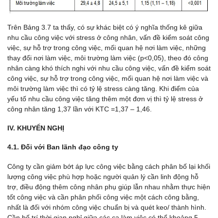
Trên Bảng 3.7 ta thấy, c
ó sự khác biệt có ý nghĩa thống kê giữa
nhu cầu công việc với stress ở công nhân, vấn đề kiểm soát công
việc, sự hỗ trợ trong công việc, mối quan hệ nơi làm việc, những
thay đổi nơi làm việc, môi trường làm việc (p<0,05), theo đó công
nhân càng khó thích nghi với nhu cầu công việc, vấn đề kiểm soát
công việc, sự hỗ trợ trong công việc, mối quan hệ nơi làm việc và
môi trường làm việc thì có tỷ lệ stress càng tăng. Khi điểm của
yếu tố nhu cầu công việc tăng thêm một đơn vị thì tỷ lệ stress ở
công nhân tăng 1,37 lần với KTC =1,37 – 1,46.
IV.
K
HUY
ẾN NGHỊ
4.1.
Đối với Ban lãnh đạo công ty
Công ty cần giảm bớt áp lực công việc bằng cách phân bố lại khối
lượng công việc phù hợp hoặc người quản lý cần linh động hỗ
trợ, điều động thêm công nhân phụ giúp lẫn nhau nhằm thực hiện
tốt công việc và cần phân phối công việc một cách công bằng,
nhất là đối với nhóm công việc chuẩn bị và quét keo/ thành hình.
Cần bố trí thời gian nghỉ giữa các ca làm việc có thể khoảng 5