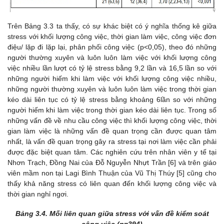
Trên Bảng 3.3 ta thấy, c
ó sự khác biệt có ý nghĩa thống kê giữa
stress với khối lượng công việc, thời gian làm việc, công việc đơn
điệu/ lặp đi lặp lại, phân phối công việc (p<0,05), theo đó những
người thường xuyên và luôn luôn làm việc với khối lượng công
việc nhiều lần lượt có tỷ lệ stress bằng 9,2 lần và 16,5 lần so với
những người hiếm khi làm việc với khối lượng công việc nhiều,
những người thường xuyên và luôn luôn làm việc trong thời gian
kéo dài liên tục có tỷ lệ stress bằng khoảng 6lần so với những
người hiếm khi làm việc trong thời gian kéo dài liên tục. Trong số
những vấn đề về nhu cầu công việc thì khối lượng công việc, thời
gian làm việc là những vấn đề quan trọng cần được quan tâm
nhất, là vấn đề quan trọng gây ra stress tại nơi làm việc cần phải
được đặc biệt quan tâm. Các nghiên cứu trên nhân viên y tế tại
Nhơn Trạch, Đồng Nai của Đỗ Nguyễn Nhựt Trần [6] và trên giáo
viên mầm non tại Lagi Bình Thuận của Vũ Thị Thúy [5] cũng cho
thấy khả năng stress có liên quan đến khối lượng công việc và
thời gian nghỉ ngơi.
Bảng
3.4.
Mối liên quan giữa stress với vấn đề kiểm soát
công việc (n=394)