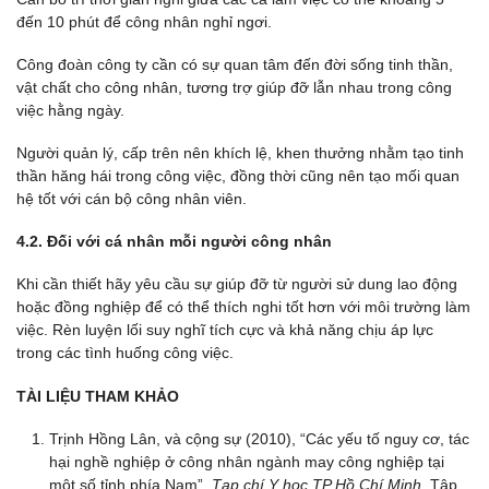
đến 10 phút để công nhân nghỉ ngơi.
Công đoàn công ty cần có sự quan tâm đến đời sống tinh thần,
vật chất cho công nhân, tương trợ giúp đỡ lẫn nhau trong công
việc hằng ngày.
Người quản lý, cấp trên nên khích lệ, khen thưởng nhằm tạo tinh
thần hăng hái trong công việc, đồng thời cũng nên tạo mối quan
hệ tốt với cán bộ công nhân viên.
4.2. Đối với cá nhân mỗi người công nhân
Khi cần thiết hãy yêu cầu sự giúp đỡ từ người sử dung lao động
hoặc đồng nghiệp để có thể thích nghi tốt hơn với môi trường làm
việc. Rèn luyện lối suy nghĩ tích cực và khả năng chịu áp lực
trong các tình huống công việc.
TÀI LIỆU THAM KHẢO
Trịnh Hồng Lân, và cộng sự (2010), “Các yếu tố nguy cơ, tác
hại nghề nghiệp ở công nhân ngành may công nghiệp tại
một số tỉnh phía Nam”.
Tạp chí Y học TP Hồ Chí Minh,
Tập