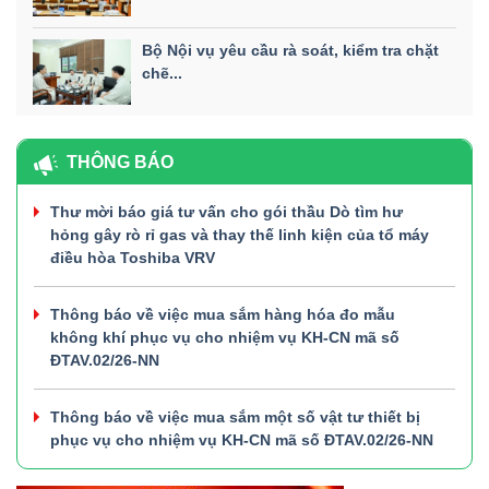
Bộ Nội vụ yêu cầu rà soát, kiểm tra chặt
chẽ...
THÔNG BÁO
Thư mời báo giá tư vấn cho gói thầu Dò tìm hư
hỏng gây rò rỉ gas và thay thế linh kiện của tổ máy
điều hòa Toshiba VRV
Thông báo về việc mua sắm hàng hóa đo mẫu
không khí phục vụ cho nhiệm vụ KH-CN mã số
ĐTAV.02/26-NN
Thông báo về việc mua sắm một số vật tư thiết bị
phục vụ cho nhiệm vụ KH-CN mã số ĐTAV.02/26-NN