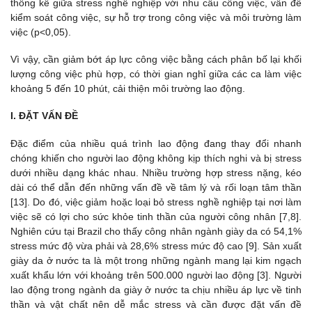
thống kê giữa stress nghề nghiệp với nhu cầu công việc, vấn đề
kiểm soát công việc, sự hỗ trợ trong công việc và môi trường làm
việc (p<0,05).
Vì vậy, cần giảm bớt áp lực công việc bằng cách phân bố lại khối
lượng công việc phù hợp, có thời gian nghỉ giữa các ca làm việc
khoảng 5 đến 10 phút, cải thiện môi trường lao động.
I.
ĐẶT VẤN ĐỀ
Đặc điểm của nhiều quá trình lao động đang thay đổi nhanh
chóng khiến cho người lao động không kịp thích nghi và bị stress
dưới nhiều dạng khác nhau. Nhiều trường hợp stress nặng, kéo
dài có thể dẫn đến những vấn đề về tâm lý và rối loạn tâm thần
[13]. Do đó, việc giảm hoặc loại bỏ stress nghề nghiệp tại nơi làm
việc sẽ có lợi cho sức khỏe tinh thần của người công nhân [7,8].
Nghiên cứu tại Brazil cho thấy công nhân ngành giày da có 54,1%
stress mức độ vừa phải và 28,6% stress mức độ cao [9]. Sản xuất
giày da ở nước ta là một trong những ngành mang lại kim ngạch
xuất khẩu lớn với khoảng trên 500.000 người lao động [3]. Người
lao động trong ngành da giày ở nước ta chịu nhiều áp lực về tinh
thần và vật chất nên dễ mắc stress và cần được đặt vấn đề