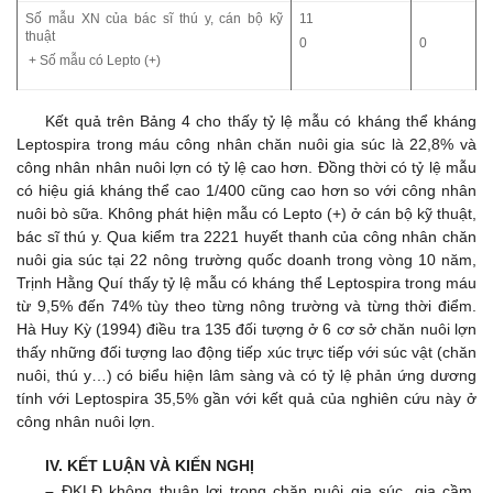
Số mẫu XN của bác sĩ thú y, cán bộ kỹ
11
thuật
0
0
+ Số mẫu có Lepto (+)
Kết quả trên Bảng 4 cho thấy tỷ lệ mẫu có kháng thể kháng
Leptospira trong máu công nhân chăn nuôi gia súc là 22,8% và
công nhân nhân nuôi lợn có tỷ lệ cao hơn. Đồng thời có tỷ lệ mẫu
có hiệu giá kháng thể cao 1/400 cũng cao hơn so với công nhân
nuôi bò sữa. Không phát hiện mẫu có Lepto (+) ở cán bộ kỹ thuật,
bác sĩ thú y. Qua kiểm tra 2221 huyết thanh của công nhân chăn
nuôi gia súc tại 22 nông trường quốc doanh trong vòng 10 năm,
Trịnh Hằng Quí thấy tỷ lệ mẫu có kháng thể Leptospira trong máu
từ 9,5% đến 74% tùy theo từng nông trường và từng thời điểm.
Hà Huy Kỳ (1994) điều tra 135 đối tượng ở 6 cơ sở chăn nuôi lợn
thấy những đối tượng lao động tiếp xúc trực tiếp với súc vật (chăn
nuôi, thú y…) có biểu hiện lâm sàng và có tỷ lệ phản ứng dương
tính với Leptospira 35,5% gần với kết quả của nghiên cứu này ở
công nhân nuôi lợn.
IV. KẾT LUẬN VÀ KIẾN NGHỊ
–
ĐKLĐ không thuận lợi trong chăn nuôi gia súc, gia cầm,