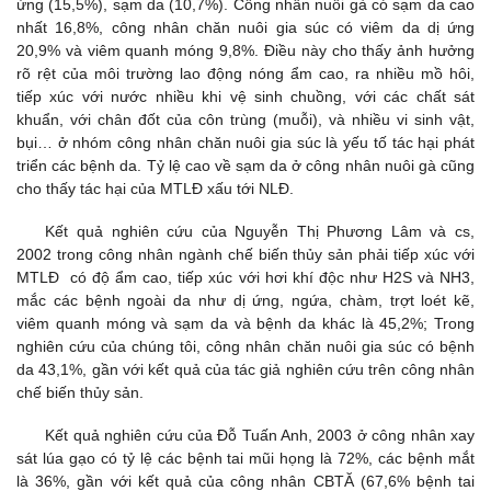
ứng (15,5%), sạm da (10,7%). Công nhân nuôi gà có sạm da cao
nhất 16,8%, công nhân chăn nuôi gia súc có viêm da dị ứng
20,9% và viêm quanh móng 9,8%. Điều này cho thấy ảnh hưởng
rõ rệt của môi trường lao động nóng ẩm cao, ra nhiều mồ hôi,
tiếp xúc với nước nhiều khi vệ sinh chuồng, với các chất sát
khuẩn, với chân đốt của côn trùng (muỗi), và nhiều vi sinh vật,
bụi… ở nhóm công nhân chăn nuôi gia súc là yếu tố tác hại phát
triển các bệnh da. Tỷ lệ cao về sạm da ở công nhân nuôi gà cũng
cho thấy tác hại của MTLĐ xấu tới NLĐ.
Kết quả nghiên cứu của Nguyễn Thị Phương Lâm và cs,
2002 trong công nhân ngành chế biến thủy sản phải tiếp xúc với
MTLĐ có độ ẩm cao, tiếp xúc với hơi khí độc như H2S và NH3,
mắc các bệnh ngoài da như dị ứng, ngứa, chàm, trợt loét kẽ,
viêm quanh móng và sạm da và bệnh da khác là 45,2%; Trong
nghiên cứu của chúng tôi, công nhân chăn nuôi gia súc có bệnh
da 43,1%, gần với kết quả của tác giả nghiên cứu trên công nhân
chế biến thủy sản.
Kết quả nghiên cứu của Đỗ Tuấn Anh, 2003 ở công nhân xay
sát lúa gạo có tỷ lệ các bệnh tai mũi họng là 72%, các bệnh mắt
là 36%, gần với kết quả của công nhân CBTĂ (67,6% bệnh tai