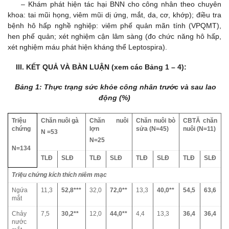
– Khám phát hiện tác hại BNN cho công nhân theo chuyên
khoa: tai mũi họng, viêm mũi dị ứng, mắt, da, cơ, khớp); điều tra
bệnh hô hấp nghề nghiệp: viêm phế quản mãn tính (VPQMT),
hen phế quản; xét nghiệm cận lâm sàng (đo chức năng hô hấp,
xét nghiệm máu phát hiện kháng thể Leptospira).
III. KẾT QUẢ VÀ BÀN LUẬN (xem các Bảng 1 – 4):
Bảng 1: Thực trạng sức khỏe công nhân trước và sau lao
động (%)
Triệu
Chăn nuôi gà
Chăn nuôi
Chăn nuôi bò
CBTĂ chăn
chứng
lợn
sửa (N=45)
nuôi (N=11)
N =53
N=25
N=134
TLĐ
SLĐ
TLĐ
SLĐ
TLĐ
SLĐ
TLĐ
SLĐ
Triệu chứng kích thích niêm mạc
Ngứa
11,3
52,8***
32,0
72,0**
13,3
40,0**
54,5
63,6
mắt
Chảy
7,5
30,2**
12,0
44,0**
4,4
13,3
36,4
36,4
nước