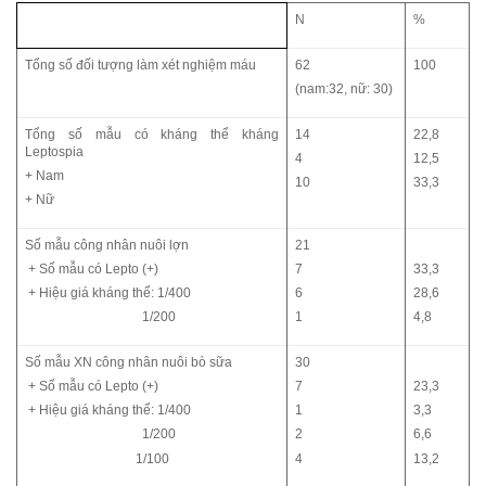
N
%
Tổng số đối tượng làm xét nghiệm máu
62
100
(nam:32, nữ: 30)
Tổng số mẫu có kháng thể kháng
14
22,8
Leptospia
4
12,5
+ Nam
10
33,3
+ Nữ
Số mẫu công nhân nuôi lợn
21
+ Số mẫu có Lepto (+)
7
33,3
+ Hiệu giá kháng thể: 1/400
6
28,6
1/200
1
4,8
Số mẫu XN công nhân nuôi bò sữa
30
+ Số mẫu có Lepto (+)
7
23,3
+ Hiệu giá kháng thể: 1/400
1
3,3
1/200
2
6,6
1/100
4
13,2