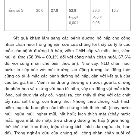
Tổng số S
20,0
27,8
52,8
26,6
16,7
P
<
P
<
3-5
4-5
0,001
0,05
Kết quả khám lâm sàng các bệnh đường hô hấp cho công
nhân chăn nuôi trong nghiên cứu của chúng tôi thấy có tỷ lệ cao
mắc các bệnh đường hô hấp, viêm TMH cấp và mãn tính, viêm
mũi dị ứng (58,9% – 60,1% đối với công nhân chăn nuôi, 67,6%
đối với công nhân chế biến thức ăn). Như vậy, NLĐ chăn nuôi
nước ta tiếp xúc với môi trường lao động tương tự, đồng thời
cũng có tỷ lệ mắc các bệnh đường hô hấp, gần với kết quả của
các tác giả trên. Viêm mũi dị ứng thường ở nước ngoài là dị ứng
do phấn hoa và dị ứng với bao tử nấm, vảy da động vật mắc trên
lông, bụi thực vật cây cỏ. Ngoài ra, còn thấy dị ứng với các chất
tẩy rửa, sát trùng, côn trùng nhỏ. Những triệu chứng kích thích
niêm mạc da bao gồm các triệu chứng kích thích mũi (chảy nước
mũi, ngứa mũi, nghẹt mũi, hắt hơi); kích thích mắt (chảy nước
mắt, ngứa mắt, đỏ mắt); triệu chứng đường hô hấp (ngứa họng,
thở khò khè, khó thở), triệu chứng kích thích da (ngứa da, ban
đỏ). Trong nghiên cứu của chúng tôi, công nhân chăn nuôi có