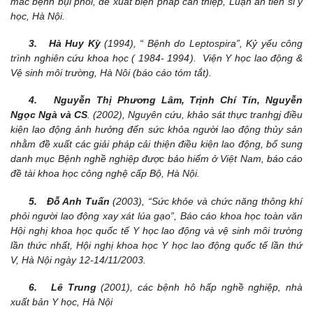
mắc bệnh bụi phổi, đề xuất biện pháp can thiệp, Luận án tiến sĩ y
học, Hà Nội.
3. Hà Huy Kỳ
(1994), “ Bệnh do Leptospira”, Kỷ yếu công
trình nghiên cứu khoa học ( 1984- 1994). Viện Y học lao động &
Vệ sinh môi trường, Hà Nôi (báo cáo tóm tắt).
4. Nguyễn Thị Phương Lâm, Trịnh Chí Tín, Nguyễn
Ngọc Ngà và CS
. (2002), Nguyên cứu, khảo sát thực tranhgj điều
kiện lao động ảnh hưởng đến sức khỏa người lao động thủy sản
nhằm đề xuất các giải pháp cải thiện điều kiện lao động, bổ sung
danh mục Bệnh nghề nghiệp được bảo hiểm ở Việt Nam, báo cáo
đề tài khoa học công nghệ cấp Bộ, Hà Nội.
5. Đỗ Anh Tuấn
(2003), “Sức khỏe và chức năng thông khí
phỏi người lao động xay xát lúa gạo”, Báo cáo khoa học toàn văn
Hội nghị khoa học quốc tế Y học lao động và vệ sinh môi trường
lần thức nhất, Hội nghị khoa học Y học lao động quốc tế lần thứ
V, Hà Nội ngày 12-14/11/2003.
6. Lê Trung
(2001), các bệnh hô hấp nghề nghiệp, nhà
xuất bản Y học, Hà Nội