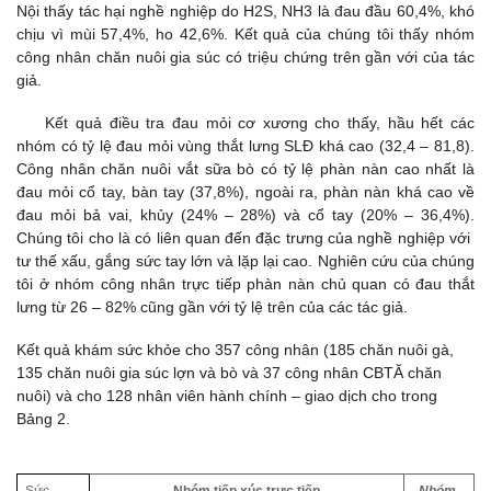
Nội thấy tác hại nghề nghiệp do H2S, NH3 là đau đầu 60,4%, khó
chịu vì mùi 57,4%, ho 42,6%. Kết quả của chúng tôi thấy nhóm
công nhân chăn nuôi gia súc có triệu chứng trên gần với của tác
giả.
Kết quả điều tra đau mỏi cơ xương cho thấy, hầu hết các
nhóm có tỷ lệ đau mỏi vùng thắt lưng SLĐ khá cao (32,4 – 81,8).
Công nhân chăn nuôi vắt sữa bò có tỷ lệ phàn nàn cao nhất là
đau mỏi cổ tay, bàn tay (37,8%), ngoài ra, phàn nàn khá cao về
đau mỏi bả vai, khủy (24% – 28%) và cổ tay (20% – 36,4%).
Chúng tôi cho là có liên quan đến đặc trưng của nghề nghiệp với
tư thế xấu, gắng sức tay lớn và lặp lại cao. Nghiên cứu của chúng
tôi ở nhóm công nhân trực tiếp phàn nàn chủ quan có đau thắt
lưng từ 26 – 82% cũng gần với tỷ lệ trên của các tác giả.
Kết quả khám sức khỏe cho 357 công nhân (185 chăn nuôi gà,
135 chăn nuôi gia súc lợn và bò và 37 công nhân CBTĂ chăn
nuôi) và cho 128 nhân viên hành chính – giao dịch cho trong
Bảng 2.
Sức
Nhóm tiếp xúc trực tiếp
Nhóm