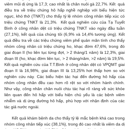
viêm mũi dị ứng là 17,3; cao nhất là chăn nuôi gà 22,7%. Kết quả
điều tra về triệu chứng hô hấp nghề nghiệp với biểu hiện tức
ngực, khó thở (TNKT) cho thấy tỷ lệ nhóm công nhân tiếp xúc có
triệu chứng TNKT là 21,3%. Kết quả nghiên cứu của Tạ Tuyết
Bình ở công nhân dệt có triệu chứng TNKT vào ngày đầu tuần
(27,1%), kết quả của chúng tôi (6,9% và 14,4% tương ứng). Kết
quả điều tra về các triệu chứng viêm phế quản mãn tính cho thấy
nhóm công nhân có triệu chứng ho, khạc đờm 47,6%, trong đó
giai đoạn II (ho liên tục từng đợt, > 2 tháng/1 năm) là 12,3%, giai
đoạn III (ho, khạc đờm liên tục, > 2 tháng/năm, >2 năm) là 19,5%.
Kết quả nghiên cứu của T.T.Bình ở công nhân dệt có VPQMT giai
đoạn II là 16,98%, giai đoạn III là 13,25% hơi thấp hơn so với
nghiên cứu này. Các biểu hiện tác hại đến đường hô hấp của
nhóm công nhân đều cao hơn rõ rệt so với nhóm hành chính.
Như vậy, công nhân chăn nuôi chịu tác hại rõ ràng về sức khỏe
liên quan đến hô hấp với biểu hiện chủ yếu là các bệnh viêm
nhiễm và dị ứng đường hô hấp, phù hợp với nhận định của các
tác giả nước ngoài.
Kết quả khám bệnh da cho thấy tỷ lệ mắc bệnh khá cao trong
nhóm công nhân tiếp xúc (38,1%), trong đó cao nhất là viêm da dị