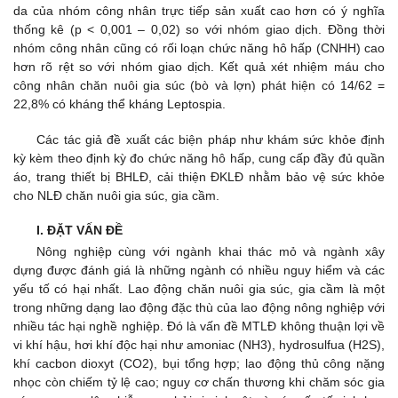
da của nhóm công nhân trực tiếp sản xuất cao hơn có ý nghĩa
thống kê (p < 0,001 – 0,02) so với nhóm giao dịch. Đồng thời
nhóm công nhân cũng có rối loạn chức năng hô hấp (CNHH) cao
hơn rõ rệt so với nhóm giao dịch. Kết quả xét nhiệm máu cho
công nhân chăn nuôi gia súc (bò và lợn) phát hiện có 14/62 =
22,8% có kháng thể kháng Leptospia.
Các tác giả đề xuất các biện pháp như khám sức khỏe định
kỳ kèm theo định kỳ đo chức năng hô hấp, cung cấp đầy đủ quần
áo, trang thiết bị BHLĐ, cải thiện ĐKLĐ nhằm bảo vệ sức khỏe
cho NLĐ chăn nuôi gia súc, gia cầm.
I. ĐẶT VẤN ĐỀ
Nông nghiệp cùng với ngành khai thác mỏ và ngành xây
dựng được đánh giá là những ngành có nhiều nguy hiểm và các
yếu tố có hại nhất. Lao động chăn nuôi gia súc, gia cầm là một
trong những dạng lao động đặc thù của lao động nông nghiệp với
nhiều tác hại nghề nghiệp. Đó là vấn đề MTLĐ không thuận lợi về
vi khí hậu, hơi khí độc hại như amoniac (NH3), hydrosulfua (H2S),
khí cacbon dioxyt (CO2), bụi tổng hợp; lao động thủ công nặng
nhọc còn chiếm tỷ lệ cao; nguy cơ chấn thương khi chăm sóc gia