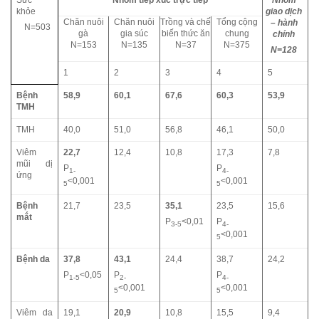
khỏe
giao dịch
Chăn nuôi
Chăn nuôi
Trồng và chế
Tổng cộng
– hành
N=503
gà
gia súc
biến thức ăn
chung
chính
N=153
N=135
N=37
N=375
N=128
1
2
3
4
5
Bệnh
58,9
60,1
67,6
60,3
53,9
TMH
TMH
40,0
51,0
56,8
46,1
50,0
Viêm
22,7
12,4
10,8
17,3
7,8
mũi dị
P
P
1-
4-
ứng
<0,001
<0,001
5
5
Bệnh
21,7
23,5
35,1
23,5
15,6
mắt
P
<0,01
P
3-5
4-
<0,001
5
Bệnh da
37,8
43,1
24,4
38,7
24,2
P
<0,05
P
P
1-5
2-
4-
<0,001
<0,001
5
5
Viêm da
19,1
20,9
10,8
15,5
9,4