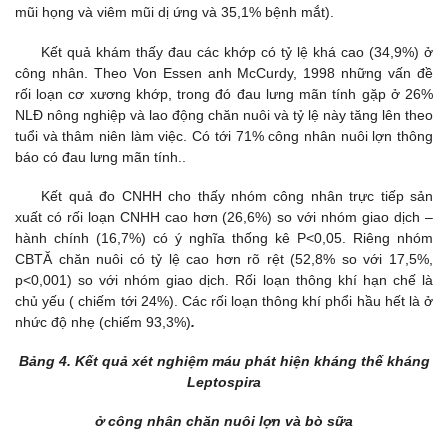
mũi họng và viêm mũi dị ứng và 35,1% bệnh mắt).
Kết quả khám thấy đau các khớp có tỷ lệ khá cao (34,9%) ở
công nhân. Theo Von Essen anh McCurdy, 1998 những vấn đề
rối loạn cơ xương khớp, trong đó đau lưng mãn tính gặp ở 26%
NLĐ nông nghiệp và lao động chăn nuôi và tỷ lệ này tăng lên theo
tuổi và thâm niên làm việc. Có tới 71% công nhân nuôi lợn thông
báo có đau lưng mãn tính..
Kết quả đo CNHH cho thấy nhóm công nhân trực tiếp sản
xuất có rối loạn CNHH cao hơn (26,6%) so với nhóm giao dịch –
hành chính (16,7%) có ý nghĩa thống kê P<0,05. Riêng nhóm
CBTĂ chăn nuôi có tỷ lệ cao hơn rõ rệt (52,8% so với 17,5%,
p<0,001) so với nhóm giao dịch. Rối loạn thông khí hạn chế là
chủ yếu ( chiếm tới 24%). Các rối loạn thông khí phổi hầu hết là ở
nhức độ nhẹ (chiếm 93,3%)
.
Bảng 4. Kết quả xét nghiệm máu phát hiện kháng thế kháng
Leptospira
ở công nhân chăn nuôi lợn và bò sữa