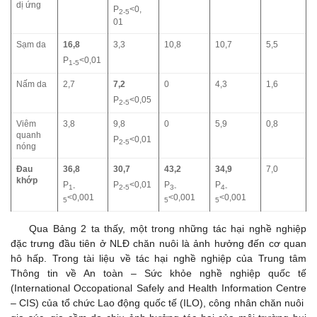
dị ứng
P
<0,
2-5
01
Sạm da
16,8
3,3
10,8
10,7
5,5
P
<0,01
1-5
Nấm da
2,7
7,2
0
4,3
1,6
P
<0,05
2-5
Viêm
3,8
9,8
0
5,9
0,8
quanh
P
<0,01
2-5
nóng
Đau
36,8
30,7
43,2
34,9
7,0
khớp
P
P
<0,01
P
P
1-
2-5
3-
4-
<0,001
<0,001
<0,001
5
5
5
Qua Bảng 2 ta thấy, một trong những tác hại nghề nghiệp
đặc trưng đầu tiên ở NLĐ chăn nuôi là ảnh hưởng đến cơ quan
hô hấp. Trong tài liệu về tác hại nghề nghiệp của Trung tâm
Thông tin về An toàn – Sức khỏe nghề nghiệp quốc tế
(International Occopational Safely and Health Information Centre
– CIS) của tổ chức Lao động quốc tế (ILO), công nhân chăn nuôi