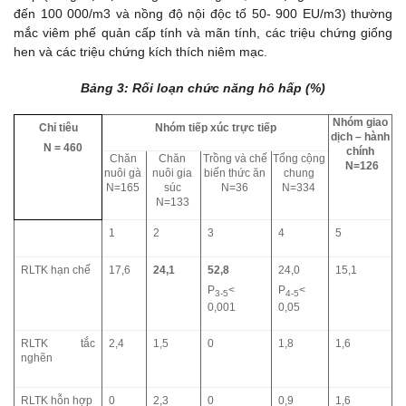
đến 100 000/m3 và nồng độ nội độc tố 50- 900 EU/m3) thường
mắc viêm phế quản cấp tính và mãn tính, các triệu chứng giống
hen và các triệu chứng kích thích niêm mạc.
Bảng 3: Rối loạn chức năng hô hấp (%
)
Nhóm giao
Chỉ tiêu
Nhóm tiếp xúc trực tiếp
dịch – hành
N = 460
chính
Chăn
Chăn
Trồng và chế
Tổng cộng
N=126
nuôi gà
nuôi gia
biến thức ăn
chung
N=165
súc
N=36
N=334
N=133
1
2
3
4
5
RLTK hạn chế
17,6
24,1
52,8
24,0
15,1
P
<
P
<
3-5
4-5
0,001
0,05
RLTK tắc
2,4
1,5
0
1,8
1,6
nghẽn
RLTK hỗn hợp
0
2,3
0
0,9
1,6