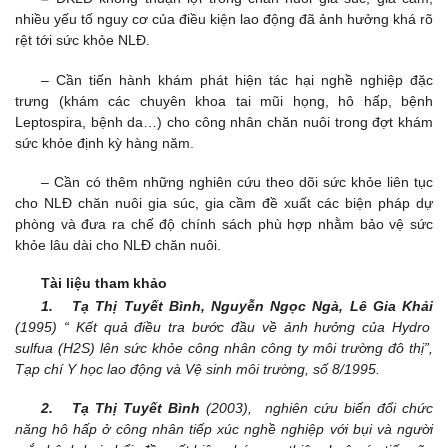
nhiều yếu tố nguy cơ của điều kiện lao động đã ảnh hưởng khá rõ
rệt tới sức khỏe NLĐ.
– Cần tiến hành khám phát hiện tác hại nghề nghiệp đặc
trưng (khám các chuyên khoa tai mũi họng, hô hấp, bệnh
Leptospira, bệnh da…) cho công nhân chăn nuôi trong đợt khám
sức khỏe định kỳ hàng năm.
– Cần có thêm những nghiên cứu theo dõi sức khỏe liên tục
cho NLĐ chăn nuôi gia súc, gia cầm đề xuất các biện pháp dự
phòng và đưa ra chế độ chính sách phù hợp nhằm bảo vệ sức
khỏe lâu dài cho NLĐ chăn nuôi.
Tài liệu tham khảo
1. Tạ Thị Tuyết Bình, Nguyễn Ngọc Ngà, Lê Gia Khải
(1995) “ Kết quả điều tra bước đầu về ảnh hưởng của Hydro
sulfua (H
2
S) lên sức khỏe công nhân công ty môi trường đô thị”,
Tạp chí Y học lao động và Vệ sinh môi trường, số 8/1995.
2. Tạ Thị Tuyết Bình
(2003), nghiên cứu biến đổi chức
năng hô hấp ở công nhân tiếp xúc nghề nghiệp với bụi và người