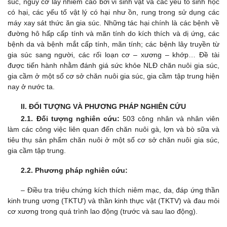
súc, nguy cơ lây nhiễm cao bởi vi sinh vật và các yếu tố sinh học
có hại, các yếu tố vật lý có hại như ồn, rung trong sử dụng các
máy xay sát thức ăn gia súc. Những tác hại chính là các bệnh về
đường hô hấp cấp tính và mãn tính do kích thích và dị ứng, các
bệnh da và bệnh mắt cấp tính, mãn tính; các bệnh lây truyền từ
gia súc sang người, các rối loạn cơ – xương – khớp… Đề tài
được tiến hành nhằm đánh giá sức khỏe NLĐ chăn nuôi gia súc,
gia cầm ở một số cơ sở chăn nuôi gia súc, gia cầm tập trung hiện
nay ở nước ta.
II. ĐỐI TƯỢNG VÀ PHƯƠNG PHÁP NGHIÊN CỨU
2.1. Đối tượng nghiên cứu:
503 công nhân và nhân viên
làm các công việc liên quan đến chăn nuôi gà, lợn và bò sữa và
tiêu thụ sản phẩm chăn nuôi ở một số cơ sở chăn nuôi gia súc,
gia cầm tập trung.
2.2. Phương pháp nghiên cứu:
– Điều tra triệu chứng kích thích niêm mạc, da, đáp ứng thần
kinh trung ương (TKTƯ) và thần kinh thực vật (TKTV) và đau mỏi
cơ xương trong quá trình lao động (trước và sau lao động).