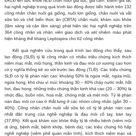
ĐKLĐ lên sức khỏe NLĐ chăn nuôi gia súc, gia cầm. Đánh giá tác
hại nghề nghiệp trong quá trình lao động được tiến hành trên 132
công nhân chăn nuôi gà giống, nuôi lợn giống, chăn nuôi và vắt
sữa bò và chế biến thức ăn (CBTA) chăn nuôi; khám sức khỏe
(lâm sàng và cận lâm sàng) phát hiện tác hại nghề nghiệp trên
364 công nhân và nhân viên giao dịch và xét nhiệm máu phát
hiện kháng thể kháng Leptospira cho 62 công nhân.
Kết quả nghiên cứu trong quá trình lao động cho thấy, sau
lao động (SLĐ) tỷ lệ công nhân có nhiều triệu chứng kích thích
niêm mạc mắt, mũi họng, thần kinh và đau mỏi cơ xương cao hơn
có ý nghĩa thống kê so với trước lao động (TLĐ). Các triệu chứng
SLĐ có tỷ lệ phàn nàn cao: khoảng 50% là ngứa mắt, ngứa mũi,
ngứa họng, khó chịu vì mùi; khoảng 30 – 40% chảy nước mắt, hắt
hơi, đau họng; những triệu chứng thần kinh khá cao (20 – 30%) là
nhức đầu, buồn nôn, hoa mắt, chóng mặt và mệt mỏi. Tỷ lệ phàn
nàn đau mỏi cơ cao ở thắt lưng ở các nhóm công nhân (gần 30 –
40%). Công nhân chăn nuôi vắt sữa bò có tỷ lệ phàn nàn cao
nhất đặc trưng của nghề nghiệp là đau mỏi cổ tay, bàn tay
(37,8%). Kết quả khám sức khỏe thấy tỷ lệ nhiều bệnh (viêm mũi
dị ứng, bệnh mắt, bệnh khớp, bệnh da), các triệu chứng hô hấp
nghề nghiệp (viêm phế quản mãn tính), kích thích niêm mạc và