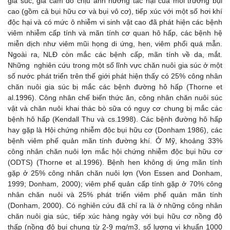
gia súc, gia cầm do chịu ảnh hưởng tác hại của môi trường bụi
cao (gồm cả bụi hữu cơ và bụi vô cơ), tiếp xúc với một số hơi khí
độc hại và có mức ô nhiễm vi sinh vật cao đã phát hiện các bệnh
viêm nhiễm cấp tính và mãn tính cơ quan hô hấp, các bệnh hệ
miễn dịch như viêm mũi họng di ứng, hen, viêm phổi quá mẫn.
Ngoài ra, NLĐ còn mắc các bệnh cấp, mãn tính về da, mắt.
Những nghiên cứu trong một số lĩnh vực chăn nuôi gia súc ở một
số nước phát triển trên thế giới phát hiện thấy có 25% công nhân
chăn nuôi gia súc bị mắc các bệnh đường hô hấp (Thorne et
al.1996). Công nhân chế biến thức ăn, công nhân chăn nuôi súc
vật và chăn nuôi khai thác bò sữa có nguy cơ chung bị mắc các
bệnh hô hấp (Kendall Thu và cs.1998). Các bệnh đường hô hấp
hay gặp là Hội chứng nhiễm độc bụi hữu cơ (Donham 1986), các
bệnh viêm phế quản mãn tính đường khí. Ở Mỹ, khoảng 33%
công nhân chăn nuôi lợn mắc hội chứng nhiễm độc bụi hữu cơ
(ODTS) (Thorne et al.1996). Bệnh hen không dị ứng mãn tính
gặp ở 25% công nhân chăn nuôi lợn (Von Essen and Donham,
1999; Donham, 2000); viêm phế quản cấp tính gặp ở 70% công
nhân chăn nuôi và 25% phát triển viêm phế quản mãn tính
(Donham, 2000). Có nghiên cứu đã chỉ ra là ở những công nhân
chăn nuôi gia súc, tiếp xúc hàng ngày với bụi hữu cơ nồng độ
thấp (nồng độ bụi chung từ 2-9 mg/m3, số lượng vi khuẩn 1000