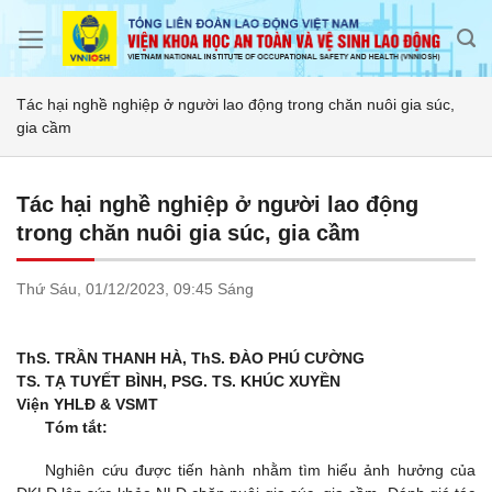
Skip
to
content
Tác hại nghề nghiệp ở người lao động trong chăn nuôi gia súc,
gia cầm
Tác hại nghề nghiệp ở người lao động
trong chăn nuôi gia súc, gia cầm
Thứ Sáu,
01/12/2023,
09:45 Sáng
ThS. TRẦN THANH HÀ, ThS. ĐÀO PHÚ CƯỜNG
TS. TẠ TUYẾT BÌNH, PSG. TS. KHÚC XUYỀN
Viện YHLĐ & VSMT
Tóm tắt:
Nghiên cứu được tiến hành nhằm tìm hiểu ảnh hưởng của