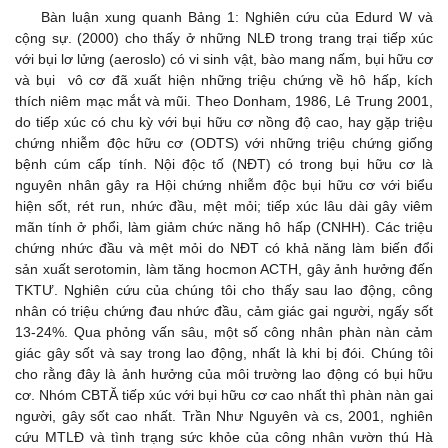
Bàn luận xung quanh Bảng 1: Nghiên cứu của Edurd W và
cộng sự. (2000) cho thấy ở những NLĐ trong trang trại tiếp xúc
với bụi lơ lửng (aeroslo) có vi sinh vật, bào mang nấm, bụi hữu cơ
và bụi vô cơ đã xuất hiện những triệu chứng về hô hấp, kích
thích niêm mạc mắt và mũi. Theo Donham, 1986, Lê Trung 2001,
do tiếp xúc có chu kỳ với bụi hữu cơ nồng độ cao, hay gặp triệu
chứng nhiễm độc hữu cơ (ODTS) với những triệu chứng giống
bệnh cúm cấp tính. Nội độc tố (NĐT) có trong bụi hữu cơ là
nguyên nhân gây ra Hội chứng nhiễm độc bụi hữu cơ với biểu
hiện sốt, rét run, nhức đầu, mệt mỏi; tiếp xúc lâu dài gây viêm
mãn tính ở phổi, làm giảm chức năng hô hấp (CNHH). Các triệu
chứng nhức đầu và mệt mỏi do NĐT có khả năng làm biến đổi
sản xuất serotomin, làm tăng hocmon ACTH, gây ảnh hưởng đến
TKTƯ. Nghiên cứu của chúng tôi cho thấy sau lao động, công
nhân có triệu chứng đau nhức đầu, cảm giác gai người, ngấy sốt
13-24%. Qua phỏng vấn sâu, một số công nhân phàn nàn cảm
giác gây sốt và say trong lao động, nhất là khi bị đói. Chúng tôi
cho rằng đây là ảnh hưởng của môi trường lao động có bụi hữu
cơ. Nhóm CBTĂ tiếp xúc với bụi hữu cơ cao nhất thì phàn nàn gai
người, gây sốt cao nhất. Trần Như Nguyên và cs, 2001, nghiên
cứu MTLĐ và tình trạng sức khỏe của công nhân vườn thú Hà