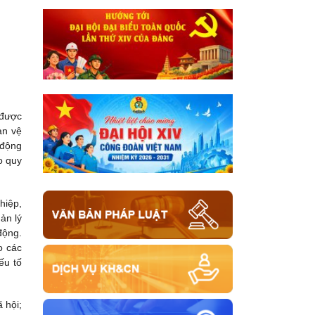
 được
àn vệ
 động
o quy
hiệp,
ản lý
động.
o các
ếu tố
 hội;