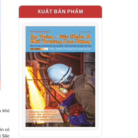
XUẤT BẢN PHẨM
h khó
ện có
Silic