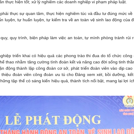
ân thực hiện tốt; xử lý nghiêm các doanh nghiệp vi phạm pháp luật.
 phải thực sự quan tâm, thực hiện nghiêm túc và đầu tư đúng mức về
ấn luyện, tự huấn luyện, tự kiểm tra về an toàn vệ sinh lao động của đ
uy, quy trình, biện pháp làm việc an toàn, tự mình phòng tránh rủi ro
hiệp triển khai có hiệu quả các phong trào thi đua do tổ chức công
 thể thao nhằm tăng cường tình đoàn kết và nâng cao đời sống tinh thầ
vận động thành lập công đoàn cơ sở, phát triển đoàn viên vào dịp cao
i thiệu đoàn viên công đoàn ưu tú cho Đảng xem xét, bồi dưỡng, kết
ững tập thể có sáng kiến hiệu quả, thành tích nổi bật, mang lại lợi íc