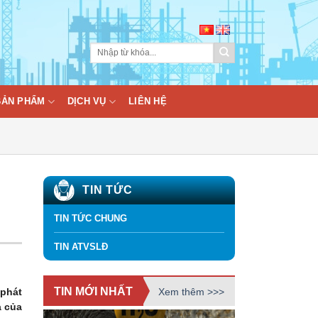
BẢN PHẨM
DỊCH VỤ
LIÊN HỆ
TIN TỨC
TIN TỨC CHUNG
TIN ATVSLĐ
TIN MỚI NHẤT
Xem thêm >>>
 phát
a của