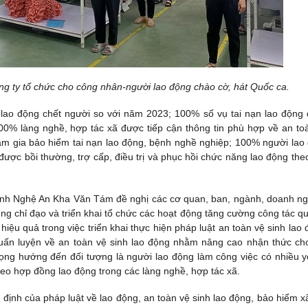
ông ty tổ chức cho công nhân-người lao động chào cờ, hát Quốc ca.
lao động chết người so với năm 2023; 100% số vụ tai nạn lao động
 100% làng nghề, hợp tác xã được tiếp cận thông tin phù hợp về an to
am gia bảo hiểm tai nạn lao động, bệnh nghề nghiệp; 100% người lao
được bồi thường, trợ cấp, điều trị và phục hồi chức năng lao động the
g tỉnh Nghệ An Kha Văn Tám đề nghị các cơ quan, ban, ngành, doanh ng
ung chỉ đạo và triển khai tổ chức các hoạt động tăng cường công tác qu
iệu quả trong việc triển khai thực hiện pháp luật an toàn vệ sinh lao 
huấn luyện về an toàn vệ sinh lao động nhằm nâng cao nhận thức ch
ọng hướng đến đối tượng là người lao động làm công việc có nhiều y
heo hợp đồng lao động trong các làng nghề, hợp tác xã.
 định của pháp luật về lao động, an toàn vệ sinh lao động, bảo hiểm xã