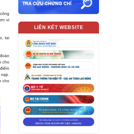
 công
ơn vị
LIÊN KẾT WEBSITE
, tai
 đoàn
n cho
 điểm
 nạp.
h cho