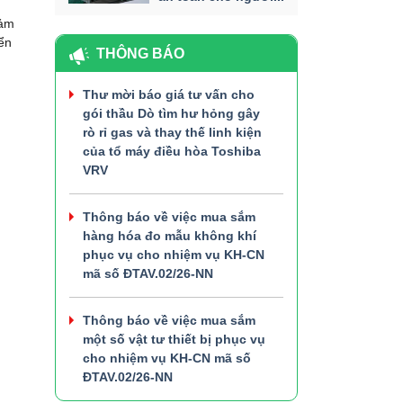
đảm
ển
THÔNG BÁO
Thư mời báo giá tư vấn cho
gói thầu Dò tìm hư hỏng gây
rò rỉ gas và thay thế linh kiện
của tổ máy điều hòa Toshiba
VRV
Thông báo về việc mua sắm
hàng hóa đo mẫu không khí
phục vụ cho nhiệm vụ KH-CN
mã số ĐTAV.02/26-NN
Thông báo về việc mua sắm
một số vật tư thiết bị phục vụ
cho nhiệm vụ KH-CN mã số
ĐTAV.02/26-NN