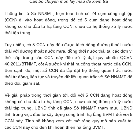
Cán bộ chuyên môn lấy mẫu để kiểm tra
Thông tin từ Sở NN&MT, hiện toàn tỉnh có 24 cụm công nghiệp
(CCN) đi vào hoạt động, trong đó có 5 cụm đang hoạt động
không có chủ đầu tư hạ tầng CCN, chưa có hệ thống xử lý nước
thải tập trung.
Tuy nhiên, cả 5 CCN này đều được tách riêng đường thoát nước
thải với đường thoát nước mưa, đồng thời nước thải tại các đơn vị
thứ cấp trong các CCN này đều xử lý đạt quy chuẩn QCVN
40:2011/BTNMT, cột A trước khi thải ra cống thoát nước của CCN.
Bên cạnh đó, một số CCN đã lắp đặt hệ thống quan trắc nước
thải tự động, liên tục và truyền dữ liệu quan trắc về Sở NN&MT để
theo dõi, giám sát.
Về giải pháp trong thời gian tới, đối với 5 CCN đang hoạt động
không có chủ đầu tư hạ tầng CCN, chưa có hệ thống xử lý nước
thải tập trung, UBND tỉnh đã giao Sở NN&MT tham mưu UBND
tỉnh trong việc đầu tư xây dựng công trình hạ tầng BVMT đối với 5
CCN này. Tỉnh sẽ không xem xét mở rộng quy mô sản xuất tại
các CCN này cho đến khi hoàn thiện hạ tầng BVMT.