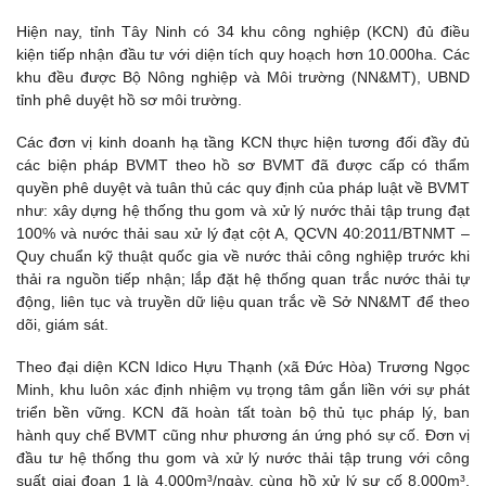
Hiện nay, tỉnh Tây Ninh có 34 khu công nghiệp (KCN) đủ điều
kiện tiếp nhận đầu tư với diện tích quy hoạch hơn 10.000ha. Các
khu đều được Bộ Nông nghiệp và Môi trường (NN&MT), UBND
tỉnh phê duyệt hồ sơ môi trường.
Các đơn vị kinh doanh hạ tầng KCN thực hiện tương đối đầy đủ
các biện pháp BVMT theo hồ sơ BVMT đã được cấp có thẩm
quyền phê duyệt và tuân thủ các quy định của pháp luật về BVMT
như: xây dựng hệ thống thu gom và xử lý nước thải tập trung đạt
100% và nước thải sau xử lý đạt cột A, QCVN 40:2011/BTNMT –
Quy chuẩn kỹ thuật quốc gia về nước thải công nghiệp trước khi
thải ra nguồn tiếp nhận; lắp đặt hệ thống quan trắc nước thải tự
động, liên tục và truyền dữ liệu quan trắc về Sở NN&MT để theo
dõi, giám sát.
Theo đại diện KCN Idico Hựu Thạnh (xã Đức Hòa) Trương Ngọc
Minh, khu luôn xác định nhiệm vụ trọng tâm gắn liền với sự phát
triển bền vững. KCN đã hoàn tất toàn bộ thủ tục pháp lý, ban
hành quy chế BVMT cũng như phương án ứng phó sự cố. Đơn vị
đầu tư hệ thống thu gom và xử lý nước thải tập trung với công
suất giai đoạn 1 là 4.000m³/ngày, cùng hồ xử lý sự cố 8.000m³,