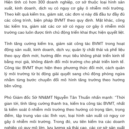
Hiện tỉnh có hơn 300 doanh nghiệp, cơ sở thuộc loại hình sản
xuất, kinh doanh, dịch vụ có nguy cơ gây ô nhiễm môi trường.
Theo kết quả kiểm tra, giám sát, các đơn vị này đã đầu tư đầy đủ
các công trình, biện pháp BVMT theo quy định. Mặt khác, công
tác kiểm tra, giám sát các cơ sở có nguy cơ gây ô nhiễm môi
trường cao luôn được tỉnh chủ động triển khai thực hiện quyết liệt.
Tỉnh tăng cường kiểm tra, giám sát công tác BVMT trong hoạt
động sản xuất, kinh doanh, dịch vụ; quản lý chất thải và phế liệu
theo quy định mới, hướng đến mục tiêu không phát triển kinh tế
bằng mọi giá, không đánh đổi môi trường cho phát triển kinh tế.
Công tác BVMT thực hiện theo phương thức đổi mới, cách quản
lý môi trường từ bị động giải quyết sang chủ động phòng ngừa
nhằm từng bước chuyển đổi mô hình tăng trưởng theo hướng
bền vững.
Phó Giám đốc Sở NN&MT Nguyễn Tân Thuấn nhấn mạnh: “Thời
gian tới, tỉnh tăng cường thanh tra, kiểm tra công tác BVMT, nhất
là kiểm soát ô nhiễm môi trường theo hướng có trọng tâm, trọng
điểm, tập trung vào các lĩnh vực, loại hình sản xuất có nguy cơ
gây ô nhiễm môi trường. Trong đó, ưu tiên kiểm tra các doanh
nghiệp có quy mô lớn, lưu lượng xả thải cao, các cơ sở sản xuất