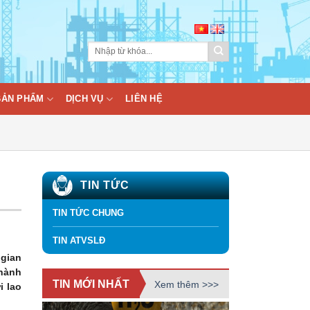
BẢN PHẨM
DỊCH VỤ
LIÊN HỆ
TIN TỨC
TIN TỨC CHUNG
TIN ATVSLĐ
 gian
 hành
TIN MỚI NHẤT
Xem thêm >>>
i lao