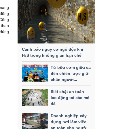
 mang
 đồng
 Công
 thao
 đúng
Cảnh báo nguy cơ ngộ độc khí
H₂S trong không gian hạn chế
Từ bữa cơm giữa ca
đến chiến lược giữ
chân người...
Siết chặt an toàn
lao động tại các mỏ
đá
Doanh nghiệp xây
dựng nơi làm việc
an toàn cho người...