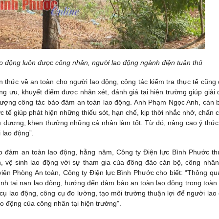
ao động luôn được công nhân, người lao động ngành điện tuân thủ
ến thức về an toàn cho người lao động, công tác kiểm tra thực tế cũng
 ưu, khuyết điểm được nhận xét, đánh giá tại hiện trường giúp giải 
t lượng công tác bảo đảm an toàn lao động. Anh Phạm Ngọc Anh, cán 
c tế giúp phát hiện những thiếu sót, hạn chế, kịp thời nhắc nhở, chấn c
iểu dương, khen thưởng những cá nhân làm tốt. Từ đó, nâng cao ý thức
 lao động”.
o đảm an toàn lao động, hằng năm, Công ty Điện lực Bình Phước t
n, vệ sinh lao động với sự tham gia của đông đảo cán bộ, công nhân
ên Phòng An toàn, Công ty Điện lực Bình Phước cho biết: “Thông qu
ánh tai nạn lao động, hướng đến đảm bảo an toàn lao động trong toàn
 cụ lao động, công cụ đo lường, tạo môi trường thuận lợi để người lao
o động của công nhân tại hiện trường”.