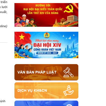
triển
 lưới
xuất,
line)
hịnh