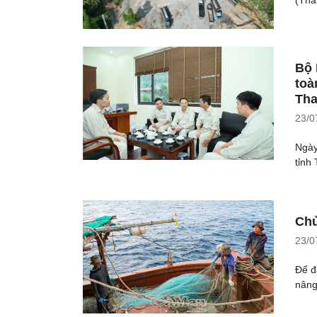
(Thá
Bộ 
toà
Tha
23/0
Ngày
tỉnh
Chủ
23/0
Để đ
nâng