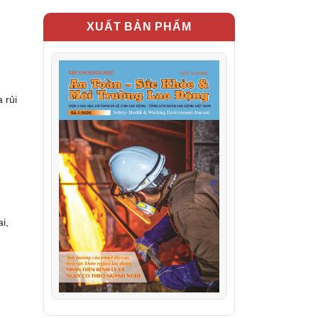
XUẤT BẢN PHẨM
 rủi
i,