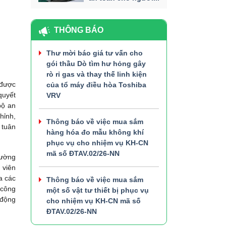
THÔNG BÁO
Thư mời báo giá tư vấn cho
gói thầu Dò tìm hư hỏng gây
rò rỉ gas và thay thế linh kiện
 được
của tổ máy điều hòa Toshiba
quyết
VRV
bộ an
hỉnh,
Thông báo về việc mua sắm
 tuân
hàng hóa đo mẫu không khí
phục vụ cho nhiệm vụ KH-CN
mã số ĐTAV.02/26-NN
hường
 viên
a các
Thông báo về việc mua sắm
 công
một số vật tư thiết bị phục vụ
 động
cho nhiệm vụ KH-CN mã số
ĐTAV.02/26-NN