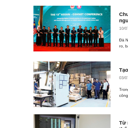
Chu
ngư
10/0
Đà N
ro, 
Tạo
03/0
Tron
công
Từ 