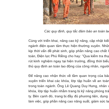
Các quy định, quy tắc đảm bảo an toàn l
Cùng với triển khai, nâng cao kỹ năng, cập nhật ki
ngành điện quan tâm thực hiện thường xuyên. Những
kịp thời vấn đề phát sinh, góp phần nâng cao chấ
toàn, Điện lực Phú Riềng cho hay: “Qua kiểm tra thự
rút kinh nghiệm ngay tại hiện trường, đồng thời b
thủ quy định an toàn lao động của công nhân, người
Để nâng cao nhận thức về tầm quan trọng của bả
xuyên triển khai các khóa, lớp tập huấn về an toà
trong toàn ngành. Ông Lê Quang Duy Hưng, nhân vi
khóa, lớp tập huấn nhằm trang bị kỹ năng phòng tr
ty. Bên cạnh đó, trang bị đầy đủ phương tiện, dụng
làm việc, góp phần nâng cao năng suất, giảm sức la