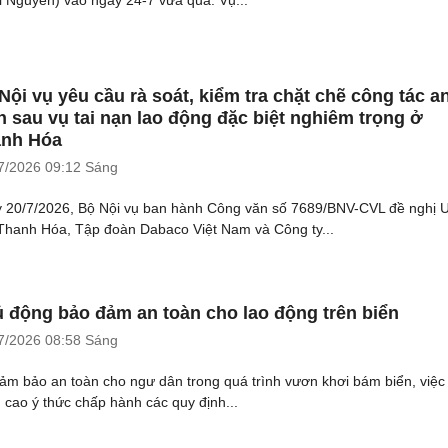
i Nguyên) vào ngày 24-7 vừa qua. Vụ...
Nội vụ yêu cầu rà soát, kiểm tra chặt chẽ công tác a
n sau vụ tai nạn lao động đặc biệt nghiêm trọng ở
nh Hóa
7/2026
09:12 Sáng
 20/7/2026, Bộ Nội vụ ban hành Công văn số 7689/BNV-CVL đề nghị
 Thanh Hóa, Tập đoàn Dabaco Việt Nam và Công ty...
 động bảo đảm an toàn cho lao động trên biển
7/2026
08:58 Sáng
ảm bảo an toàn cho ngư dân trong quá trình vươn khơi bám biển, việc
 cao ý thức chấp hành các quy định...