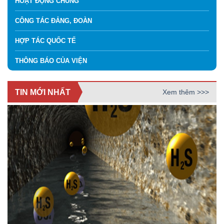
HOẠT ĐỘNG CHUNG
CÔNG TÁC ĐẢNG, ĐOÀN
HỢP TÁC QUỐC TẾ
THÔNG BÁO CỦA VIỆN
TIN MỚI NHẤT
Xem thêm >>>