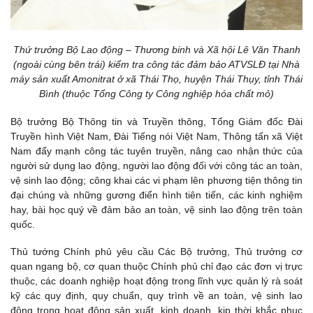
Thứ trưởng Bộ Lao động – Thương binh và Xã hội Lê Văn Thanh
(ngoài cùng bên trái) kiểm tra công tác đảm bảo ATVSLĐ tại Nhà
máy sản xuất Amonitrat ở xã Thái Thọ, huyện Thái Thụy, tỉnh Thái
Bình (thuộc Tổng Công ty Công nghiệp hóa chất mỏ)
Bộ trưởng Bộ Thông tin và Truyền thông, Tổng Giám đốc Đài
Truyền hình Việt Nam, Đài Tiếng nói Việt Nam, Thông tấn xã Việt
Nam đẩy mạnh công tác tuyên truyền, nâng cao nhận thức của
người sử dụng lao động, người lao động đối với công tác an toàn,
vệ sinh lao động; công khai các vi phạm lên phương tiện thông tin
đại chúng và những gương điển hình tiên tiến, các kinh nghiệm
hay, bài học quý về đảm bảo an toàn, vệ sinh lao động trên toàn
quốc.
Thủ tướng Chính phủ yêu cầu Các Bộ trưởng, Thủ trưởng cơ
quan ngang bộ, cơ quan thuộc Chính phủ chỉ đạo các đơn vị trực
thuộc, các doanh nghiệp hoạt động trong lĩnh vực quản lý rà soát
kỹ các quy định, quy chuẩn, quy trình về an toàn, vệ sinh lao
động trong hoạt động sản xuất, kinh doanh, kịp thời khắc phục