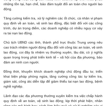
những tồn tại, hạn chế, bảo đảm tuyệt đối an toàn cho người lao
động.
Tăng cường kiếm tra, xử lý nghiêm các ốt chức, cá nhân vi phạm
quy định về an toàn, vệ sinh lao động, đặc biệt đối với các công
trình, dự án trọng điểm, các doanh nghiệp có nhiều nguy cơ xảy
ra tai nạn lao động.
Chủ tịch UBND các tỉnh, thành phố trực thuộc Trung ương nêu
cao trách nhiệm người đứng đầu đối với công tác an toàn, vệ sinh
lao động, coi đây là nhiệm vụ thường xuyên, lâu dài, có ý nghĩa
quan trọng trong phát triển kinh tế – xã hội của địa phương, bảo
đảm an ninh con người.
Đồng thời, khuyến khích doanh nghiệp chủ động đầu tư, triển
khai biện pháp phòng ngừa, tăng cường công tác tự kiểm tra,
giám sát, công átc diễn tập để giảm thiểu tai nạn lao động, bệnh
nghề nghiệp.
Lãnh đạo các địa phương thường xuyên kiểm tra việc chấp hành
quy định về an toàn, vệ sinh lao động; kịp thời phát hiện, nhân
rộng các mô hình hay, cách làm hiệu quả và xử lý nghiêm các vi