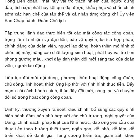
Tổng Liên đoàn. Phát huy vai trò trách nhiệm của người đứng
đầu; tích cực phát huy kết quả đạt được, khắc phục và chấn chỉnh
sớm các hạn chế của tập thể và cá nhân từng đồng chí Ủy viên
Ban Chấp hành, Đoàn Chủ tịch.
Tập trung lãnh đạo thực hiện tốt các mặt công tác công đoàn,
trọng tâm là nhiệm vụ đại diện, bảo vệ quyền, lợi ích hợp pháp,
chính đáng của đoàn viên, người lao động; hoàn thiện mô hình tổ
chức bộ máy, nâng cao chất lượng sinh hoạt; phát huy vai trò tiên
phong gương mẫu, khơi dậy tinh thần đổi mới sáng tạo của đoàn
viên, người lao động.
Tiếp tục đổi mới nội dung, phương thức hoạt động công đoàn,
chủ động, linh hoạt, thích ứng kịp thời với tình hình thực tiễn. Đẩy
mạnh cải cách hành chính; thúc đẩy đổi mới, sáng tạo và chuyển
đổi số trong hoạt động công đoàn.
Định kỳ, thường xuyên rà soát, điều chỉnh, bổ sung các quy định
hiện hành đảm bảo phù hợp với các chủ trương, nghị quyết của
Đảng, chính sách, pháp luật của Nhà nước, đáp ứng yêu cầu của
thực tiễn theo hướng thiết thực, ngắn gọn, dễ nhớ, dễ làm, dễ
triển khai, dễ đánh giá. Tăng cường kiểm tra, giám sát, khen