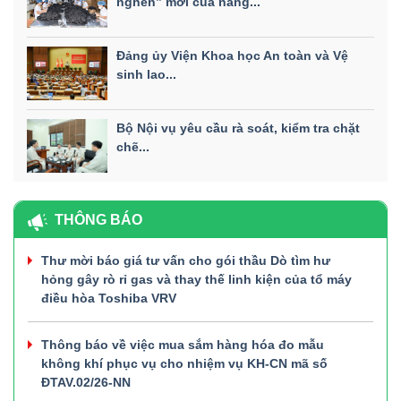
nghẽn” mới của năng...
Đảng ủy Viện Khoa học An toàn và Vệ
sinh lao...
Bộ Nội vụ yêu cầu rà soát, kiểm tra chặt
chẽ...
THÔNG BÁO
Thư mời báo giá tư vấn cho gói thầu Dò tìm hư
hỏng gây rò rỉ gas và thay thế linh kiện của tổ máy
điều hòa Toshiba VRV
Thông báo về việc mua sắm hàng hóa đo mẫu
không khí phục vụ cho nhiệm vụ KH-CN mã số
ĐTAV.02/26-NN