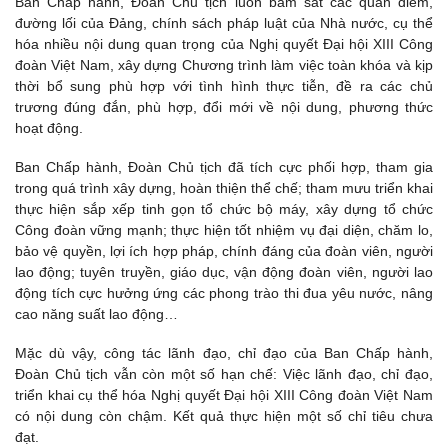
Ban Chấp hành, Đoàn Chủ tịch luôn bám sát các quan điểm,
đường lối của Đảng, chính sách pháp luật của Nhà nước, cụ thể
hóa nhiều nội dung quan trọng của Nghị quyết Đại hội XIII Công
đoàn Việt Nam, xây dựng Chương trình làm việc toàn khóa và kịp
thời bổ sung phù hợp với tình hình thực tiễn, đề ra các chủ
trương đúng đắn, phù hợp, đổi mới về nội dung, phương thức
hoạt động.
Ban Chấp hành, Đoàn Chủ tịch đã tích cực phối hợp, tham gia
trong quá trình xây dựng, hoàn thiện thể chế; tham mưu triển khai
thực hiện sắp xếp tinh gọn tổ chức bộ máy, xây dựng tổ chức
Công đoàn vững mạnh; thực hiện tốt nhiệm vụ đại diện, chăm lo,
bảo vệ quyền, lợi ích hợp pháp, chính đáng của đoàn viên, người
lao động; tuyên truyền, giáo dục, vận động đoàn viên, người lao
động tích cực hưởng ứng các phong trào thi đua yêu nước, nâng
cao năng suất lao động…
Mặc dù vậy, công tác lãnh đạo, chỉ đạo của Ban Chấp hành,
Đoàn Chủ tịch vẫn còn một số hạn chế: Việc lãnh đạo, chỉ đạo,
triển khai cụ thể hóa Nghị quyết Đại hội XIII Công đoàn Việt Nam
có nội dung còn chậm. Kết quả thực hiện một số chỉ tiêu chưa
đạt.