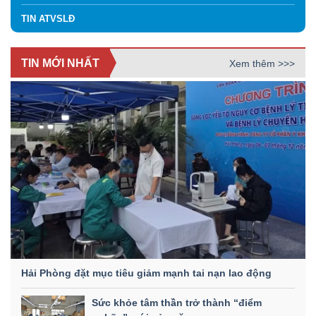
TIN ATVSLĐ
TIN MỚI NHẤT
Xem thêm >>>
Hải Phòng đặt mục tiêu giảm mạnh tai nạn lao động
Sức khỏe tâm thần trở thành “điểm