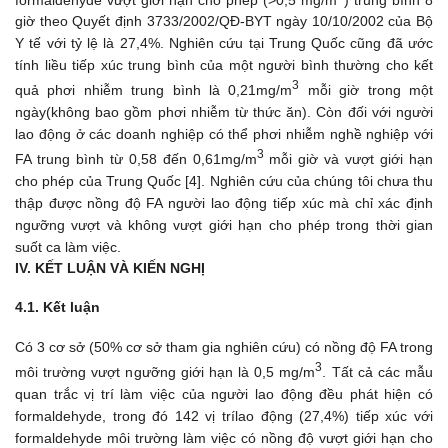
giờ theo Quyết định 3733/2002/QĐ-BYT ngày 10/10/2002 của Bộ
Y tế với tỷ lệ là 27,4%. Nghiên cứu tại Trung Quốc cũng đã ước
tính liều tiếp xúc trung bình của một người bình thường cho kết
3
quả phơi nhiễm trung bình là 0,21mg/m
mỗi giờ trong một
ngày(không bao gồm phơi nhiễm từ thức ăn). Còn đối với người
lao động ở các doanh nghiệp có thể phơi nhiễm nghề nghiệp với
3
FA trung bình từ 0,58 đến 0,61mg/m
mỗi giờ và vượt giới hạn
cho phép của Trung Quốc [4]. Nghiên cứu của chúng tôi chưa thu
thập được nồng độ FA người lao động tiếp xúc mà chỉ xác định
ngưỡng vượt và không vượt giới hạn cho phép trong thời gian
suốt ca làm việc.
IV. KẾT LUẬN VÀ KIẾN NGHỊ
4.1. Kết luận
C
ó 3 cơ sở (50% cơ sở tham gia nghiên cứu) có nồng độ FA trong
3
môi trường vượt ngưỡng giới hạn là 0,5 mg/
m
. Tất cả các mẫu
quan trắc vị trí làm việc của người lao động đều phát hiện có
formaldehyde, trong đó 142 vị trílao động (27,4%) tiếp xúc với
formaldehyde môi trường làm việc có nồng độ vượt giới hạn cho