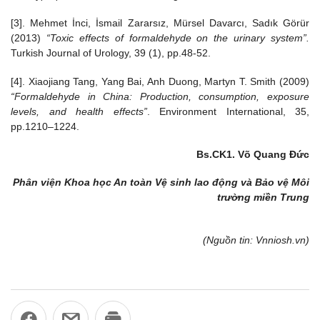
[3]. Mehmet İnci, İsmail Zararsız, Mürsel Davarcı, Sadık Görür
(2013)
“Toxic effects of formaldehyde on the urinary system”.
Turkish Journal of Urology, 39 (1), pp.48-52.
[4]. Xiaojiang Tang, Yang Bai, Anh Duong, Martyn T. Smith (2009)
“Formaldehyde in China: Production, consumption, exposure
levels, and health effects”
. Environment International, 35,
pp.1210–1224.
Bs.CK1. Võ Quang Đức
Phân viện Khoa học An toàn Vệ sinh lao động và Bảo vệ Môi
trường miền Trung
(Nguồn tin: Vnniosh.vn)