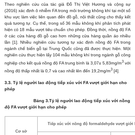
Theo nghiên cứu của tác giả Đỗ Thị Việt Hương và cộng sự
(2016) xác định ô nhiễm FA trong môi trường không khí tại một số
khu vực làm việc liên quan đến đồ gỗ, nội thất cũng cho thấy kết
quả tương tự. Cụ thể, trong số 36 mẫu không khí phân tích phát
hiện có 18 mẫu vượt tiêu chuẩn cho phép. Đồng thời, nồng độ FA
ở các cửa hàng đồ gỗ cao hơn những cửa hàng quần áo nhiều
lần [1]. Nhiều nghiên cứu tương tự xác định nồng độ FA trong
ngành chế biến gỗ tại Trung Quốc cũng đã được thực hiện. Một
nghiên cứu thực hiện lấy 104 mẫu không khí trong ngành gỗ công
3
nghiệp cho kết quả nồng độ FA trung bình là 3,07± 5,83mg/m
với
3
nồng độ thấp nhất là 0,7 và cao nhất lên đến 19,2mg/m
[4].
3.3. Tỷ lệ người lao động t
iếp xúc với FA vượt giới hạn cho
phép
Bảng 3.Tỷ lệ người lao động tiếp xúc với nồng
độ FA vượt giới hạn cho phép
Tiếp xúc với nồng độ formaldehyde vượt giới
Cơ sở