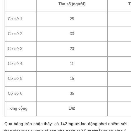
Tần số
(người)
T
Cơ sở 1
25
Cơ sở 2
33
Cơ sở 3
23
Cơ sở 4
11
Cơ sở 5
15
Cơ sở 6
35
Tổng cộng
142
Qua bảng trên nhận thấy: có 142 người lao động phơi nhiễm với
3
formaldehyde vượt giới hạn cho phép (>0,5 mg/m
) trung bình 8