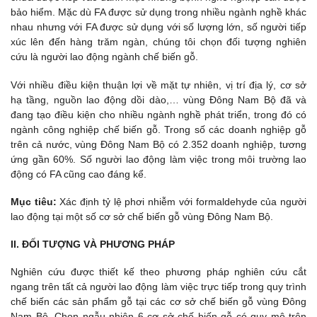
bảo hiểm. Mặc dù FA được sử dụng trong nhiều ngành nghề khác
nhau nhưng với FA được sử dụng với số lượng lớn, số người tiếp
xúc lên đến hàng trăm ngàn, chúng tôi chọn đối tượng nghiên
cứu là người lao động ngành chế biến gỗ.
Với nhiều điều kiện thuận lợi về mặt tự nhiên, vị trí địa lý, cơ sở
hạ tầng, nguồn lao động dồi dào,… vùng Đông Nam Bộ đã và
đang tạo điều kiện cho nhiều ngành nghề phát triển, trong đó có
ngành công nghiệp chế biến gỗ. Trong số các doanh nghiệp gỗ
trên cả nước, vùng Đông Nam Bộ có 2.352 doanh nghiệp, tương
ứng gần 60%. Số người lao động làm việc trong môi trường lao
động có FA cũng cao đáng kể.
Mục tiêu:
Xác định tỷ lệ phơi nhiễm với formaldehyde của người
lao động tại một số cơ sở chế biến gỗ vùng Đông Nam Bộ.
II. ĐỐI TƯỢNG VÀ PHƯƠNG PHÁP
Nghiên cứu được thiết kế theo phương pháp nghiên cứu cắt
ngang trên tất cả người lao động làm việc trực tiếp trong quy trình
chế biến các sản phẩm gỗ tại các cơ sở chế biến gỗ vùng Đông
Nam Bộ. Chọn ngẫu nhiên 6 cơ sở chế biến gỗ có quy mô trên