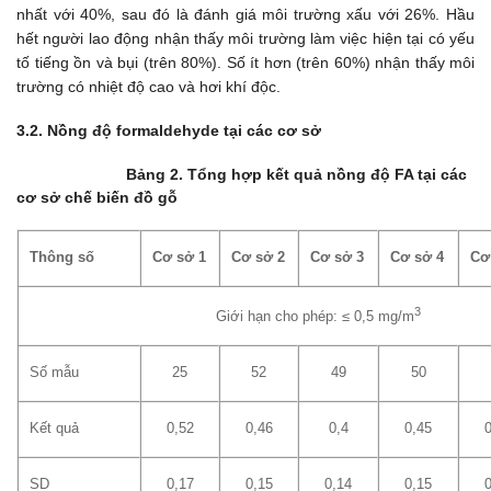
nhất với 40%, sau đó là đánh giá môi trường xấu với 26%. Hầu
hết người lao động nhận thấy môi trường làm việc hiện tại có yếu
tố tiếng ồn và bụi (trên 80%). Số ít hơn (trên 60%) nhận thấy môi
trường có nhiệt độ cao và hơi khí độc.
3.2.
Nồng độ formaldehyde tại các cơ sở
Bảng 2. Tổng hợp kết quả nồng độ FA tại các
cơ sở chế biến đồ gỗ
Thông số
Cơ sở 1
Cơ sở 2
Cơ sở 3
Cơ sở 4
Cơ
3
Giới hạn cho phép: ≤ 0,5 mg/m
Số mẫu
25
52
49
50
Kết quả
0,52
0,46
0,4
0,45
SD
0,17
0,15
0,14
0,15