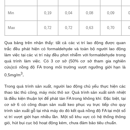
Min
0,19
0,04
0,08
0,09
Max
0,72
0,72
0,63
0,70
Qua bảng trên nhận thấy: tất cả các vị trí lao động được quan
trắc đều phát hiện có formaldehyde và toàn bộ người lao động
làm việc tại các vị trí này đều phơi nhiễm với formaldehyde trong
quá trình làm việc. Có 3 cơ sở (50% cơ sở tham gia nghiên
cứu)có nồng độ FA trong môi trường vượt ngưỡng giới hạn là
3
0,5mg/m
.
Trong quá trình sản xuất, người lao động chủ yếu thực hiện các
thao tác thủ công, máy móc thô sơ. Quá trình sản xuất sinh nhiệt
là điều kiện thuận lợi để phát tán FA trong không khí. Đặc biệt, tại
cơ sở 6 có công đoạn sản xuất keo phục vụ trực tiếp cho quy
trình sản xuất gỗ tại nhà máy do đó kết quả nồng độ FA tại một số
vị trí vượt giới hạn nhiều lần. Một số khu vực có hệ thống thông
gió, hút bụi cục bộ hoạt động kém, chưa đảm bảo tiêu chuẩn.