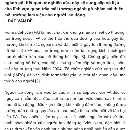
ngành gỗ. Kết quả từ nghiên cứu này sẽ cung cấp số liệu
cho lĩnh vực quan trắc môi trường ngành gỗ nhằm cải thiện
môi trường làm việc cho người lao động.
I. ĐẶT VẤN ĐỀ
Formaldehyde (FA) là một chất khí không màu ở nhiệt độ thường,
tan trong nước. FA có thể hấp thu qua đường tiêu hóa, gây tổn
thương khi tiếp xúc ngoài da và đặc biệt là gây tổn thương đường
hô hấp. Do FA hòa tan trong nước nên tác dụng kích thích giới
hạn ở phần trên của hệ thống hô hấp [3]. Chúng gây biến đổi
chức năng hô hấp, các triệu chứng viêm cấp và mạn tính, thậm
chí gây ra ung thư. Năm 2004, Tổ chức nghiên cứu ung thư thế
giới (IARC) đã xác định formaldehyde là một tác nhân gây ung
thư ở con người [2].
Người lao động làm việc tại các vị trí có tiếp xúc với FA đều có
nguy cơ nhiễm độc, đặc biệt là tại nơi làm việc thiếu các thiết bị
bảo hộ lao động, điều kiện thông khí không đảm bảo, không được
hướng dẫn những quy tắc an toàn hoặc thiếu hiểu biết về tác hại
của FA. Tuy nhiên, hiện nay chưa có nhiều nghiên cứu về tình
hình phơi nhiễm của người lao động tại Việt Nam, đặc biệt là
chưa được xếp vào danh mục những bệnh nghề nghiệp cần được