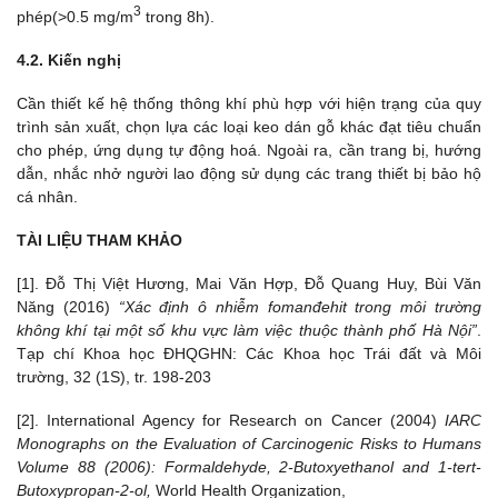
3
phép(>0.5 mg/m
trong 8h).
4.2. Kiến nghị
Cần thiết kế hệ thống thông khí phù hợp với hiện trạng của quy
trình sản xuất, chọn lựa các loại keo dán gỗ khác đạt tiêu chuẩn
cho phép, ứng dụng tự động hoá. Ngoài ra, cần trang bị, hướng
dẫn, nhắc nhở người lao động sử dụng các trang thiết bị bảo hộ
cá nhân.
TÀI LIỆU THAM KHẢO
[1]. Đỗ Thị Việt Hương, Mai Văn Hợp, Đỗ Quang Huy, Bùi Văn
Năng (2016)
“Xác định ô nhiễm fomanđehit trong môi trường
không khí tại một số khu vực làm việc thuộc thành phố Hà Nội”
.
Tạp chí Khoa học ĐHQGHN: Các Khoa học Trái đất và Môi
trường, 32 (1S), tr. 198-203
[2]. International Agency for Research on Cancer (2004)
IARC
Monographs on the Evaluation of Carcinogenic Risks to Humans
Volume 88 (2006): Formaldehyde, 2-Butoxyethanol and 1-tert-
Butoxypropan-2-ol,
World Health Organization,