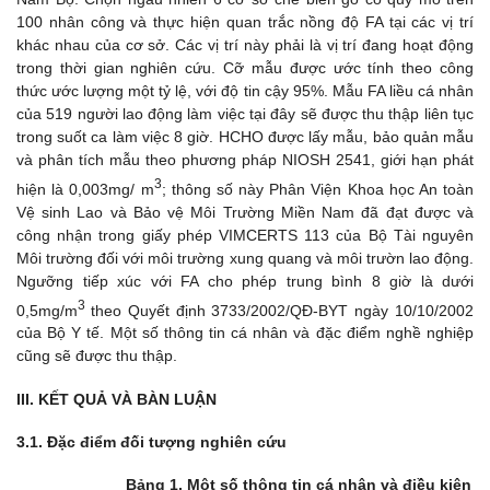
100 nhân công và thực hiện quan trắc nồng độ FA tại các vị trí
khác nhau của cơ sở. Các vị trí này phải là vị trí đang hoạt động
trong thời gian nghiên cứu. Cỡ mẫu được ước tính theo công
thức ước lượng một tỷ lệ, với độ tin cậy 95%. Mẫu FA liều cá nhân
của 519 người lao động làm việc tại đây sẽ được thu thập liên tục
trong suốt ca làm việc 8 giờ. HCHO được lấy mẫu, bảo quản mẫu
và phân tích mẫu theo phương pháp NIOSH 2541, giới hạn phát
3
hiện là 0,003mg/ m
; thông số này Phân Viện Khoa học An toàn
Vệ sinh Lao và Bảo vệ Môi Trường Miền Nam đã đạt được và
công nhận trong giấy phép VIMCERTS 113 của Bộ Tài nguyên
Môi trường đối với môi trường xung quang và môi trườn lao động.
Ngưỡng tiếp xúc với FA cho phép trung bình 8 giờ là dưới
3
0,5mg/m
theo Quyết định 3733/2002/QĐ-BYT ngày 10/10/2002
của Bộ Y tế. Một số thông tin cá nhân và đặc điểm nghề nghiệp
cũng sẽ được thu thập.
III. KẾT QUẢ VÀ BÀN LUẬN
3.1. Đặc điểm
đối tượng
nghiên cứu
Bảng 1. Một số thông tin cá nhân và điều kiện