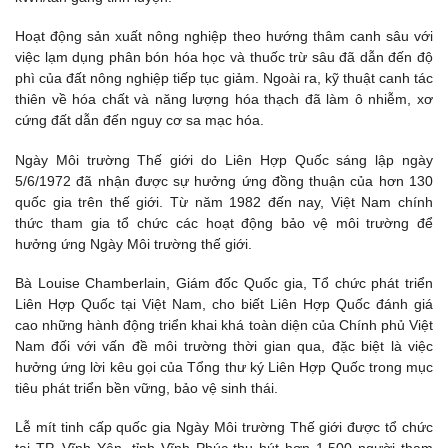
Hoạt động sản xuất nông nghiệp theo hướng thâm canh sâu với
việc lạm dụng phân bón hóa học và thuốc trừ sâu đã dẫn đến độ
phì của đất nông nghiệp tiếp tục giảm. Ngoài ra, kỹ thuật canh tác
thiên về hóa chất và năng lượng hóa thạch đã làm ô nhiễm, xơ
cứng đất dẫn đến nguy cơ sa mạc hóa.
Ngày Môi trường Thế giới do Liên Hợp Quốc sáng lập ngày
5/6/1972 đã nhận được sự hưởng ứng đồng thuận của hơn 130
quốc gia trên thế giới. Từ năm 1982 đến nay, Việt Nam chính
thức tham gia tổ chức các hoạt động bảo vệ môi trường để
hưởng ứng Ngày Môi trường thế giới.
Bà Louise Chamberlain, Giám đốc Quốc gia, Tổ chức phát triển
Liên Hợp Quốc tại Việt Nam, cho biết Liên Hợp Quốc đánh giá
cao những hành động triển khai khá toàn diện của Chính phủ Việt
Nam đối với vấn đề môi trường thời gian qua, đặc biệt là việc
hưởng ứng lời kêu gọi của Tổng thư ký Liên Hợp Quốc trong mục
tiêu phát triển bền vững, bảo vệ sinh thái.
Lễ mít tinh cấp quốc gia Ngày Môi trường Thế giới được tổ chức
tại TP. Vĩnh Yên, tỉnh Vĩnh Phúc thu hút hơn 1.500 người tham