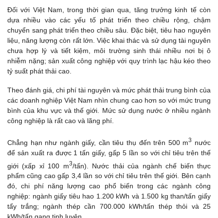
Đối với Việt Nam, trong thời gian qua, tăng trưởng kinh tế còn
dựa nhiều vào các yếu tố phát triển theo chiều rộng, chậm
chuyển sang phát triển theo chiều sâu. Đặc biệt, tiêu hao nguyên
liệu, năng lượng còn rất lớn. Việc khai thác và sử dụng tài nguyên
chưa hợp lý và tiết kiệm, môi trường sinh thái nhiều nơi bị ô
nhiễm nặng; sản xuất công nghiệp với quy trình lạc hậu kéo theo
tỷ suất phát thải cao.
Theo đánh giá, chi phí tài nguyên và mức phát thải trung bình của
các doanh nghiệp Việt Nam nhìn chung cao hơn so với mức trung
bình của khu vực và thế giới. Mức sử dụng nước ở nhiều ngành
công nghiệp là rất cao và lãng phí.
3
Chẳng hạn như ngành giấy, cần tiêu thụ đến trên 500 m
nước
để sản xuất ra được 1 tấn giấy, gấp 5 lần so với chỉ tiêu trên thế
3
giới (xấp xỉ 100 m
/tấn). Nước thải của ngành chế biến thực
phẩm cũng cao gấp 3,4 lần so với chỉ tiêu trên thế giới. Bên cạnh
đó, chi phí năng lượng cao phổ biến trong các ngành công
nghiệp: ngành giấy tiêu hao 1.200 kWh và 1.500 kg than/tấn giấy
tẩy trắng; ngành thép cần 700.000 kWh/tấn thép thỏi và 25
kWh/tấn gang tinh luyện.