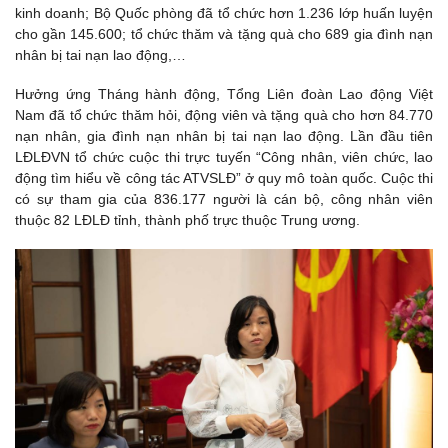
kinh doanh; Bộ Quốc phòng đã tổ chức hơn 1.236 lớp huấn luyện
cho gần 145.600; tổ chức thăm và tặng quà cho 689 gia đình nạn
nhân bị tai nạn lao động,…
Hưởng ứng Tháng hành động, Tổng Liên đoàn Lao động Việt
Nam đã tổ chức thăm hỏi, động viên và tặng quà cho hơn 84.770
nạn nhân, gia đình nạn nhân bị tai nạn lao động. Lần đầu tiên
LĐLĐVN tổ chức cuộc thi trực tuyến “Công nhân, viên chức, lao
động tìm hiểu về công tác ATVSLĐ” ở quy mô toàn quốc. Cuộc thi
có sự tham gia của 836.177 người là cán bộ, công nhân viên
thuộc 82 LĐLĐ tỉnh, thành phố trực thuộc Trung ương.