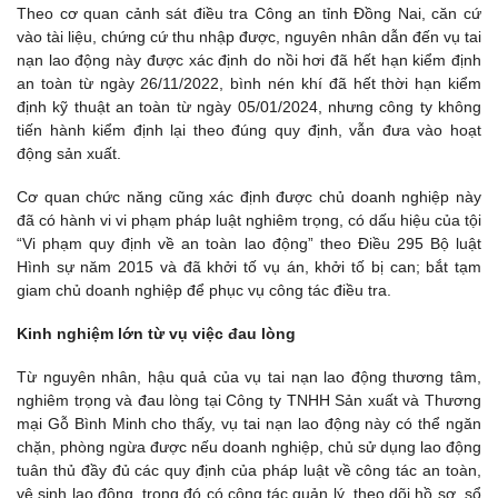
Theo cơ quan cảnh sát điều tra Công an tỉnh Đồng Nai, căn cứ
vào tài liệu, chứng cứ thu nhập được, nguyên nhân dẫn đến vụ tai
nạn lao động này được xác định do nồi hơi đã hết hạn kiểm định
an toàn từ ngày 26/11/2022, bình nén khí đã hết thời hạn kiểm
định kỹ thuật an toàn từ ngày 05/01/2024, nhưng công ty không
tiến hành kiểm định lại theo đúng quy định, vẫn đưa vào hoạt
động sản xuất.
Cơ quan chức năng cũng xác định được chủ doanh nghiệp này
đã có hành vi vi phạm pháp luật nghiêm trọng, có dấu hiệu của tội
“Vi phạm quy định về an toàn lao động” theo Điều 295 Bộ luật
Hình sự năm 2015 và đã khởi tố vụ án, khởi tố bị can; bắt tạm
giam chủ doanh nghiệp để phục vụ công tác điều tra.
Kinh nghiệm lớn từ vụ việc đau lòng
Từ nguyên nhân, hậu quả của vụ tai nạn lao động thương tâm,
nghiêm trọng và đau lòng tại Công ty TNHH Sản xuất và Thương
mại Gỗ Bình Minh cho thấy, vụ tai nạn lao động này có thể ngăn
chặn, phòng ngừa được nếu doanh nghiệp, chủ sử dụng lao động
tuân thủ đầy đủ các quy định của pháp luật về công tác an toàn,
vệ sinh lao động, trong đó có công tác quản lý, theo dõi hồ sơ, sổ