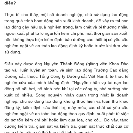
diễn?
Thực tế cho thấy, một số doanh nghiệp, chủ sử dụng lao động
trong quá trình hoạt động sản xuất kinh doanh, để xảy ra tai nạn
lao động gây hậu quả nghiêm trọng, làm chết và bị thương nhiều
người xuất phát từ lo ngại tốn kém chi phí, mất thời gian sản xuất,
nên không thực hiện kiểm định, bảo dưỡng các thiết bị có yêu cầu
nghiêm ngặt về an toàn lao động định kỳ hoặc trước khi đưa vào
sử dụng.
Điều này được ông Nguyễn Thành Đông (giảng viên Khoa Đào
tạo và Huấn luyện an toàn, vệ sinh lao động Trường Cao đẳng
Đường sắt, thuộc Tổng Công ty Đường sắt Việt Nam), từ thực tế
nghiên cứu của mình khẳng định: “Nguyên nhân vụ tai nạn lao
động nổ nồi hơi, nổ bình nén khí tại các công ty, nhà xưởng sản
xuất có nhiều. Song nguyên nhân quan trọng nhất là doanh
nghiệp, chủ sử dụng lao động không thực hiện và tuân thủ khâu
đăng ký, kiểm định các thiết bị, máy móc, các chất có yêu cầu
nghiêm ngặt về an toàn lao động theo quy định, xuất phát từ việc
do sợ tốn kém chi phí hoặc làm qua loa, cho có… Do vậy, tăng
cường kiểm tra, giám sát và kiểm tra, giám sát thực chất của cơ
quan chức năng có thể hạn chế tình trạng này”.