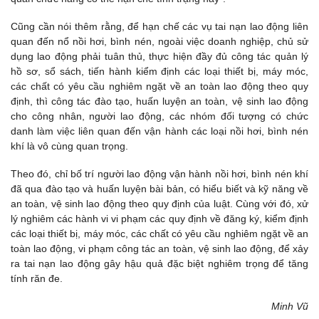
Cũng cần nói thêm rằng, để hạn chế các vụ tai nạn lao động liên
quan đến nổ nồi hơi, bình nén, ngoài việc doanh nghiệp, chủ sử
dụng lao động phải tuân thủ, thực hiện đầy đủ công tác quản lý
hồ sơ, sổ sách, tiến hành kiểm định các loại thiết bị, máy móc,
các chất có yêu cầu nghiêm ngặt về an toàn lao động theo quy
định, thì công tác đào tạo, huấn luyện an toàn, vệ sinh lao động
cho công nhân, người lao động, các nhóm đối tượng có chức
danh làm việc liên quan đến vận hành các loại nồi hơi, bình nén
khí là vô cùng quan trọng.
Theo đó, chỉ bố trí người lao động vận hành nồi hơi, bình nén khí
đã qua đào tạo và huấn luyện bài bản, có hiểu biết và kỹ năng về
an toàn, vệ sinh lao động theo quy định của luật. Cùng với đó, xử
lý nghiêm các hành vi vi phạm các quy định về đăng ký, kiểm định
các loại thiết bị, máy móc, các chất có yêu cầu nghiêm ngặt về an
toàn lao động, vi phạm công tác an toàn, vệ sinh lao động, để xảy
ra tai nạn lao động gây hậu quả đặc biệt nghiêm trọng để tăng
tính răn đe.
Minh Vũ