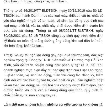
đảm bảo chính xác, công khai, minh bạch.
Thông tư số 36/2019/TT-BLĐTBXH, ngày 30/12/2019 của Bộ LĐ-
TB&XH ban hành Danh mục các loại máy, thiết bị, vật tư, chất có
yêu cầu nghiêm ngặt về an toàn, vệ sinh lao động quy định các
loại máy, thiết bị, vật tư, chất này phải được kiểm định trước khi
đưa vào sử dụng. Thông tư số 08/2021/TT-BLĐTBXH, ngày
30/08/2021 của Bộ LĐ-TB&XH cũng quy định quy trình kiểm định
kỹ thuật an toàn hệ thống đường ống bằng kim loại dẫn khí nén,
khí hóa lỏng, khí hòa tan…
Trở lại với vụ tai nạn lao động gây hậu quả thương tâm, đặc biệt
nghiêm trọng tại Công ty TNHH Sản xuất và Thương mại Gỗ Bình
Minh, vấn đề trách nhiệm cũng như pháp lý đặt ra là, nếu chủ
doanh nghiệp thực hiện đầy đủ các quy định của Luật Lao động,
Luật An toàn, vệ sinh lao động, tuân thủ công tác đăng ký, kiểm
định đối với các thiết bị, vật tư, các chất có yêu cầu nghiêm ngặt
về an toàn lao động; nếu nồi hơi của công ty được kiểm định, bảo
dưỡng trước khi đưa vào sử dụng đúng quy trình, quy định thì
chắc chắn vụ tai nạn không xảy ra.
Làm thế nào phòng tránh những vụ việc tương tự không tái