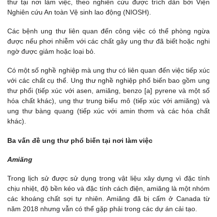
thư tại nơi làm việc, theo nghiên cứu được trích dẫn bởi Viện
Nghiên cứu An toàn Vệ sinh lao động (NIOSH).
Các bệnh ung thư liên quan đến công việc có thể phòng ngừa
được nếu phơi nhiễm với các chất gây ung thư đã biết hoặc nghi
ngờ được giảm hoặc loại bỏ.
Có một số nghề nghiệp mà ung thư có liên quan đến việc tiếp xúc
với các chất cụ thể. Ung thư nghề nghiệp phổ biến bao gồm ung
thư phổi (tiếp xúc với asen, amiăng, benzo [a] pyrene và một số
hóa chất khác), ung thư trung biểu mô (tiếp xúc với amiăng) và
ung thư bàng quang (tiếp xúc với amin thơm và các hóa chất
khác).
Ba vấn đề ung thư phổ biến tại nơi làm việc
Amiăng
Trong lịch sử được sử dụng trong vật liệu xây dựng vì đặc tính
chịu nhiệt, độ bền kéo và đặc tính cách điện, amiăng là một nhóm
các khoáng chất sợi tự nhiên. Amiăng đã bị cấm ở Canada từ
năm 2018 nhưng vẫn có thể gặp phải trong các dự án cải tạo.