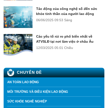
Tác động của công nghệ số đến sức
khỏe tinh thần của người lao động
06/06/2025
09:53 Sáng
Các yếu tố rủi ro phổ biến nhất về
ATVSLĐ tại nơi làm việc ở châu Âu
12/03/2025
05:01 Chiều
CHUYÊN ĐỀ
AN TOÀN LAO ĐỘNG
MÔI TRƯỜNG VÀ ĐIỀU KIỆN LAO ĐỘNG
SỨC KHỎE NGHỀ NGHIỆP