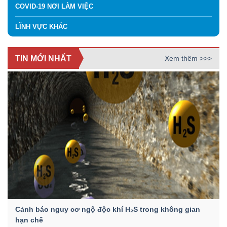
COVID-19 NƠI LÀM VIỆC
LĨNH VỰC KHÁC
TIN MỚI NHẤT
Xem thêm >>>
Cảnh báo nguy cơ ngộ độc khí H₂S trong không gian
hạn chế