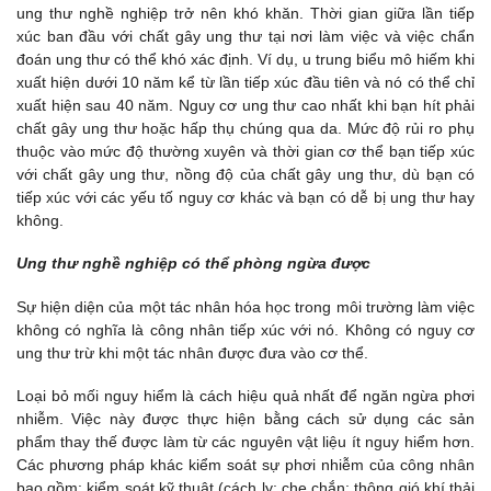
ung thư nghề nghiệp trở nên khó khăn. Thời gian giữa lần tiếp
xúc ban đầu với chất gây ung thư tại nơi làm việc và việc chẩn
đoán ung thư có thể khó xác định. Ví dụ, u trung biểu mô hiếm khi
xuất hiện dưới 10 năm kể từ lần tiếp xúc đầu tiên và nó có thể chỉ
xuất hiện sau 40 năm. Nguy cơ ung thư cao nhất khi bạn hít phải
chất gây ung thư hoặc hấp thụ chúng qua da. Mức độ rủi ro phụ
thuộc vào mức độ thường xuyên và thời gian cơ thể bạn tiếp xúc
với chất gây ung thư, nồng độ của chất gây ung thư, dù bạn có
tiếp xúc với các yếu tố nguy cơ khác và bạn có dễ bị ung thư hay
không.
Ung thư nghề nghiệp có thể phòng ngừa được
Sự hiện diện của một tác nhân hóa học trong môi trường làm việc
không có nghĩa là công nhân tiếp xúc với nó. Không có nguy cơ
ung thư trừ khi một tác nhân được đưa vào cơ thể.
Loại bỏ mối nguy hiểm là cách hiệu quả nhất để ngăn ngừa phơi
nhiễm. Việc này được thực hiện bằng cách sử dụng các sản
phẩm thay thế được làm từ các nguyên vật liệu ít nguy hiểm hơn.
Các phương pháp khác kiểm soát sự phơi nhiễm của công nhân
bao gồm: kiểm soát kỹ thuật (cách ly; che chắn; thông gió khí thải