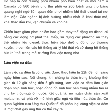
Hô hấp là con đường phơi nhiễm phổ biến nhất và mỗi năm ở
Canada có 560 bệnh ung thư phổi và 200 bệnh ung thư bàng
quang nghi ngờ liên quan đến phơi nhiễm khí thải diesel tại nơi
làm việc. Các ngành bị ảnh hưởng nhiều nhất là khai thác mỏ,
khai thác dầu khí, vận chuyển và kho bãi.
Chiến lược giảm phơi nhiễm bao gồm thay thế động cơ diesel cũ
bằng các động cơ phát thải thấp, sử dụng các phương án thay
thế nhiên liệu diesel, thực hiện bảo dưỡng động cơ thường
xuyên, thực hiện các hệ thống xử lý khí thải và sử dụng hệ thống
hút khí thải trong môi trường làm việc trong nhà.
Làm việc ca đêm
Làm việc ca đêm là công việc được thực hiện từ 22h đến 6h sáng
ngày hôm sau. Nói chung, khi chúng ta thức trong khoảng thời
gian từ 12 giờ sáng đến 5 giờ sáng, làm việc ca đêm làm gián
đoạn nhịp sinh học, hoặc đồng hồ sinh học bên trong nhằm tạo ra
chu kỳ thức-ngủ ở người. Kết quả là, nó ngăn chặn sản xuất
melatonin, và phá vỡ mô hình giấc ngủ và tiêu hóa thức ăn. Cơ
quan Nghiên cứu Ung thư Quốc tế đã phân loại công việc ca đêm
là một chất gây ung thư có thể xảy ra.