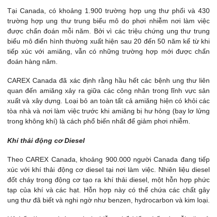
Tại Canada, có khoảng 1.900 trường hợp ung thư phổi và 430
trường hợp ung thư trung biểu mô do phơi nhiễm nơi làm việc
được chẩn đoán mỗi năm. Bởi vì các triệu chứng ung thư trung
biểu mô điển hình thường xuất hiện sau 20 đến 50 năm kể từ khi
tiếp xúc với amiăng, vẫn có những trường hợp mới được chẩn
đoán hàng năm.
CAREX Canada đã xác định rằng hầu hết các bệnh ung thư liên
quan đến amiăng xảy ra giữa các công nhân trong lĩnh vực sản
xuất và xây dựng. Loại bỏ an toàn tất cả amiăng hiện có khỏi các
tòa nhà và nơi làm việc trước khi amiăng bị hư hỏng (bay lơ lửng
trong không khí) là cách phổ biến nhất để giảm phơi nhiễm.
Khí thải đ
ộng cơ Diesel
Theo CAREX Canada, khoảng 900.000 người Canada đang tiếp
xúc với khí thải động cơ diesel tại nơi làm việc. Nhiên liệu diesel
đốt cháy trong động cơ tạo ra khí thải diesel, một hỗn hợp phức
tạp của khí và các hạt. Hỗn hợp này có thể chứa các chất gây
ung thư đã biết và nghi ngờ như benzen, hydrocarbon và kim loại.