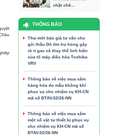
chặt chẽ...
THÔNG BÁO
guyệt
 Châu
Thư mời báo giá tư vấn cho
gói thầu Dò tìm hư hỏng gây
rò rỉ gas và thay thế linh kiện
ghiệp
của tổ máy điều hòa Toshiba
VRV
Thông báo về việc mua sắm
hàng hóa đo mẫu không khí
phục vụ cho nhiệm vụ KH-CN
mã số ĐTAV.02/26-NN
Thông báo về việc mua sắm
một số vật tư thiết bị phục vụ
cho nhiệm vụ KH-CN mã số
ĐTAV.02/26-NN