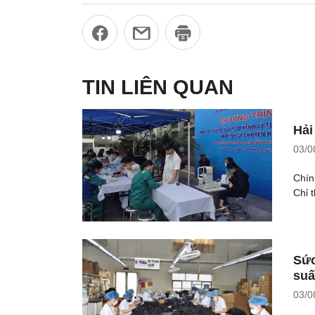
TIN LIÊN QUAN
Hải
03/0
Chín
Chỉ 
Sức
suấ
03/0