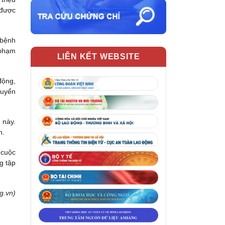
 được
 bệnh
 phạm
LIÊN KẾT WEBSITE
động,
huyển
 này.
n.
 cuộc
g tập
g.vn)