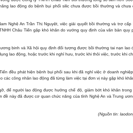
năng lao động do bệnh bụi phổi silic chưa được bồi thường và chưa
m Nghệ An Trần Thị Nguyệt, việc giải quyết bồi thường và trợ cấp
 TNHH Châu Tiến gặp khó khăn do vướng quy định của văn bản quy
ơng binh và Xã hội quy định đối tượng được bồi thường tai nạn lao 
ng lao động, hoặc trước khi nghỉ hưu, trước khi thôi việc, trước khi c
ến đều phát hiện bệnh bụi phổi sau khi đã nghỉ việc ở doanh nghiệp
o các công nhân lao động đã từng làm việc tại đơn vị này gặp khó khă
gỡ, để người lao động được hưởng chế độ, giảm bớt khó khăn trong
vấn đề này đã được cơ quan chức năng của tỉnh Nghệ An và Trung ươn
(Nguồn tin: laodon