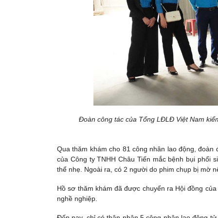
Đoàn công tác của Tổng LĐLĐ Việt Nam kiểm 
Qua thăm khám cho 81 công nhân lao động, đoàn đ
của Công ty TNHH Châu Tiến mắc bệnh bụi phổi sili
thể nhẹ. Ngoài ra, có 2 người do phim chụp bị mờ 
Hồ sơ thăm khám đã được chuyển ra Hội đồng của V
nghề nghiệp.
Đến nay, chỉ có thân nhân 5 công nhân lao động tử