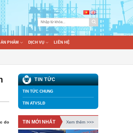
BẢN PHẨM
DỊCH VỤ
LIÊN HỆ
n
TIN TỨC
TIN TỨC CHUNG
TIN ATVSLĐ
TIN MỚI NHẤT
Xem thêm >>>
ắc do