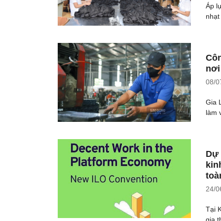
Áp l
nhạt
Côn
nơi
08/0
Gia 
làm 
Dự 
kin
toà
24/0
Tại 
gia 