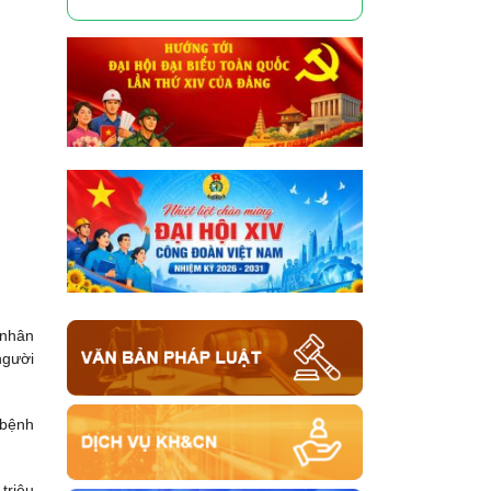
 nhân
người
 bệnh
triệu