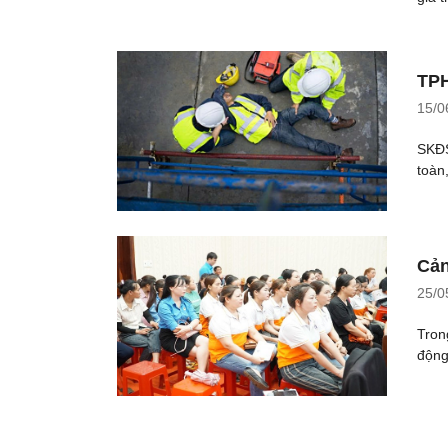
TPH
15/0
SKĐS
toàn,
Cản
25/0
Tron
động