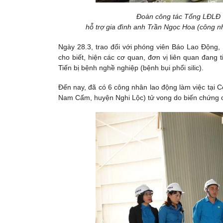
Đoàn công tác Tổng LĐLĐ V
hỗ trợ gia đình anh Trần Ngọc Hoa (công n
Ngày 28.3, trao đổi với phóng viên Báo Lao Động
cho biết, hiện các cơ quan, đơn vị liên quan đan
Tiến bị bệnh nghề nghiệp (bệnh bụi phổi silic).
Đến nay, đã có 6 công nhân lao động làm việc tại 
Nam Cấm, huyện Nghi Lộc) tử vong do biến chứng củ