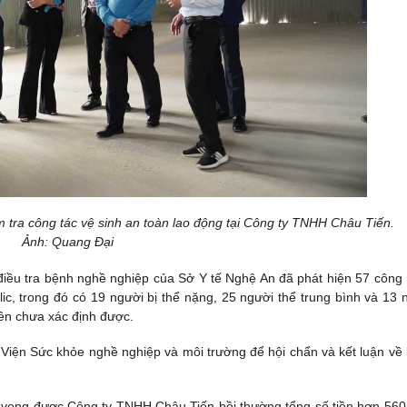
tra công tác vệ sinh an toàn lao động tại Công ty TNHH Châu Tiến.
Ảnh: Quang Đại
iều tra bệnh nghề nghiệp của Sở Y tế Nghệ An đã phát hiện 57 công
c, trong đó có 19 người bị thể nặng, 25 người thể trung bình và 13 
nên chưa xác định được.
iện Sức khỏe nghề nghiệp và môi trường để hội chẩn và kết luận về
 vong được Công ty TNHH Châu Tiến bồi thường tổng số tiền hơn 560 