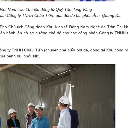
iệt Nam trao 10 triệu đồng từ Quỹ Tấm lòng Vàng
hân Công ty TNHH Châu Tiến) qua đời do bụi phổi. Ảnh: Quang Đại
, Phó Chủ tịch Công đoàn Khu Kinh tế Đông Nam Nghệ An Trần Thị N
g tiến hành lập hồ sơ hưởng chế độ cho các công nhân Công ty TNHH
Công ty TNHH Châu Tiến (chuyên chế biến bột đá, đóng tại Khu công n
a bệnh bụi phổi silic.