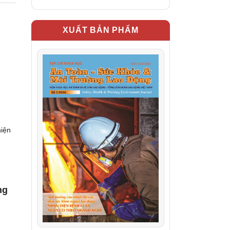
XUẤT BẢN PHẨM
hiện
ng