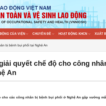
ĐỘNG CỦA VIỆN
CHUYÊN ĐỀ
HOẠT ĐỘNG KHCN
XUẤT 
ân bị bệnh bụi phổi tại Nghệ An
giải quyết chế độ cho công nhâ
hệ An
cấp cho các công nhân bị bệnh bụi phổi ở Nghệ An gặp vướng m