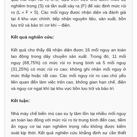
nghiêm trọng (S) và tần suất xảy ra (F) để xác định mức rủi
ro (L = F × S). Các mối nguy được nhận diện và đánh giá
tại 4 khu vực chính: tiếp nhận nguyên liệu, sản xuất, bồn
lưu trữ và bảo trì cơ khí – điện.
Kết quả nghiên cứu:
Kết quả cho thấy đã nhận diện được 16 mối nguy an toàn
lao động trong dây chuyền sản xuất. Trong đó, 11 mối
nguy (68,75%) có mức rủi ro trung bình và 5 mối nguy
(31,25%) có mức rủi ro cao; không ghi nhận mối nguy ở
mức thấp hoặc rất cao. Các mối nguy rủi ro cao chủ yếu
liên quan đến làm việc trên cao, không gian hạn chế, điện
và nguy cơ ngạt khí tại khu vực bồn lưu trữ và bảo trì.
Kết luận:
Nhà máy chế biến mủ cao su ly tâm tồn tại nhiều mối nguy
an toàn lao động với mức rủi ro từ trung bình đến cao, tiềm
ẩn nguy cơ tai nạn nghiêm trọng nếu không được kiểm
soát kịp thời. Kết quả nghiên cứu khẳng định sự cần thiết