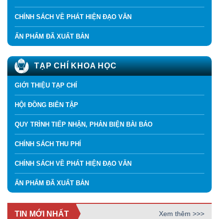
CHÍNH SÁCH VỀ PHÁT HIỆN ĐẠO VĂN
ẤN PHẨM ĐÃ XUẤT BẢN
TẠP CHÍ KHOA HỌC
GIỚI THIỆU TẠP CHÍ
HỘI ĐỒNG BIÊN TẬP
QUY TRÌNH TIẾP NHẬN, PHẢN BIỆN BÀI BÁO
CHÍNH SÁCH THU PHÍ
CHÍNH SÁCH VỀ PHÁT HIỆN ĐẠO VĂN
ẤN PHẨM ĐÃ XUẤT BẢN
TIN MỚI NHẤT
Xem thêm >>>