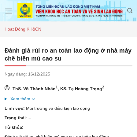
Skip
to
content
Hoạt Động KH&CN
Đánh giá rủi ro an toàn lao động ở nhà máy
chế biến mủ cao su
Ngày đăng:
16/12/2025
1
2
ThS. Võ Thành Nhân
, KS. Tạ Hoàng Trọng
Xem thêm
Lĩnh vực:
Môi trường và điều kiện lao động
Trạng thái:
--
Từ khóa:
Đánh giá rủi ro, chế biến mủ cao su, an toàn lao động