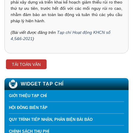
phải xây dựng và triển khai kế hoạch giảm thiểu rủi ro theo
thứ tự ưu tiên, trước hết đối với các mối nguy rủi ro cao,
nhằm đảm bảo an toàn lao động và tuân thủ các yêu cầu
pháp lý hiện hành.
(Bài viết được đăng trên
Tạp chí Hoạt động KHCN số
4,5&6-2021
)
TẢI TOÀN VĂN
WIDGET TẠP CHÍ
GIỚI THIỆU TẠP CHÍ
HỘI ĐỒNG BIÊN TẬP
QUY TRÌNH TIẾP NHẬN, PHẢN BIỆN BÀI BÁO
CHÍNH SÁCH THU PHÍ