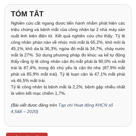
TÓM TẮT
Nghiên cứu cắt ngang được tiến hành nhằm phát hiện các
triệu chứng và bệnh mắt của công nhân tại 2 nhà máy sản
xuất linh kiện điện tử. Kết quả nghiên cứu cho thấy: Tỷ lệ
công nhân phàn nàn về nhức mỏi mắt là 65,2%, khô môi là
45,1%, khô da là 36,3%, ngứa đỏ mắt là 34,7%, chảy nước
mắt là 27%. Sử dụng phương pháp đo khúc xạ kế tự động
thấy rằng tỷ lệ công nhân cận thị mắt phải là 90,0% và mắt
trái là 87,4%, trong đó chủ yếu là cận thị nhẹ (87,8% mắt
phải và 85,9% mắt trái). Tỷ lệ loạn cận là 47,1% mắt phải
và 46,5% mắt trái.
Tỷ lệ công nhân bị bệnh mắt là 2,2%, bệnh gặp nhiều nhất
là viêm kết mạc chiếm 1,7%.
(Bài viết được đăng trên
Tạp chí Hoạt động KHCN số
4,5&6 – 2020
)