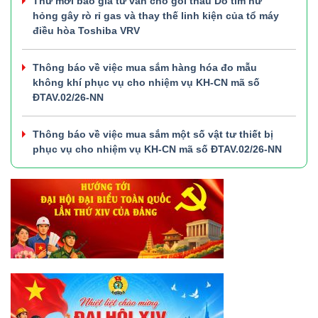
Thư mời báo giá tư vấn cho gói thầu Dò tìm hư
hỏng gây rò rỉ gas và thay thế linh kiện của tổ máy
điều hòa Toshiba VRV
Thông báo về việc mua sắm hàng hóa đo mẫu
không khí phục vụ cho nhiệm vụ KH-CN mã số
ĐTAV.02/26-NN
Thông báo về việc mua sắm một số vật tư thiết bị
phục vụ cho nhiệm vụ KH-CN mã số ĐTAV.02/26-NN