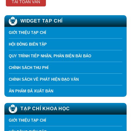
TẢI TOÀN VĂN
WIDGET TẠP CHÍ
GIỚI THIỆU TẠP CHÍ
HỘI ĐỒNG BIÊN TẬP
QUY TRÌNH TIẾP NHẬN, PHẢN BIỆN BÀI BÁO
CHÍNH SÁCH THU PHÍ
CHÍNH SÁCH VỀ PHÁT HIỆN ĐẠO VĂN
ẤN PHẨM ĐÃ XUẤT BẢN
TẠP CHÍ KHOA HỌC
GIỚI THIỆU TẠP CHÍ