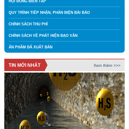
HỘI ĐỒNG BIÊN TẬP
QUY TRÌNH TIẾP NHẬN, PHẢN BIỆN BÀI BÁO
CHÍNH SÁCH THU PHÍ
CHÍNH SÁCH VỀ PHÁT HIỆN ĐẠO VĂN
ẤN PHẨM ĐÃ XUẤT BẢN
TIN MỚI NHẤT
Xem thêm >>>