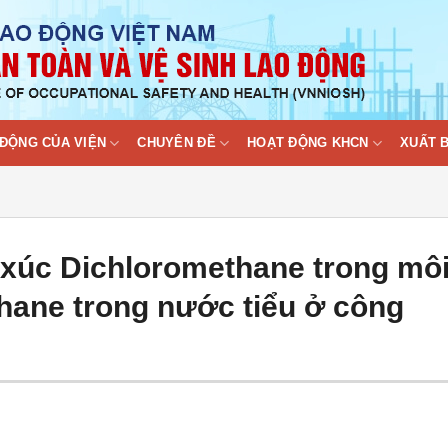
ĐỘNG CỦA VIỆN
CHUYÊN ĐỀ
HOẠT ĐỘNG KHCN
XUẤT 
p xúc Dichloromethane trong mô
hane trong nước tiểu ở công