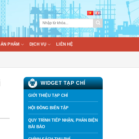
BẢN PHẨM
DỊCH VỤ
LIÊN HỆ
i
WIDGET TẠP CHÍ
GIỚI THIỆU TẠP CHÍ
HỘI ĐỒNG BIÊN TẬP
QUY TRÌNH TIẾP NHẬN, PHẢN BIỆN
BÀI BÁO