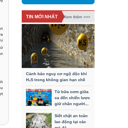
TIN MỚI NHẤT
Xem thêm >>>
ẫn
ữa
hí
sử
ảo
Cảnh báo nguy cơ ngộ độc khí
H₂S trong không gian hạn chế
nh
êu
Từ bữa cơm giữa
ợt
ca đến chiến lược
giữ chân người...
Siết chặt an toàn
lao động tại các
mỏ đá