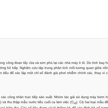
ng công đoạn tẩy rửa và sơn phủ tại các nhà máy ô tô. Do tính bay h
ng hô hấp. Nghiên cứu tập trung phân tích mối tương quan giữa nồ
iểu để xác lập một chỉ số đánh giá phơi nhiễm chính xác, thay vì c
 các công nhân trực tiếp sản xuất. Nhóm tác giả sử dụng máy bơm h
) và thu thập mẫu nước tiểu cuối ca làm việc (
C
). Cả hai loại mẫu đ
k
nt
) hiện đại. Các số liệu được xử lý thống kê để xác định hệ số tươ