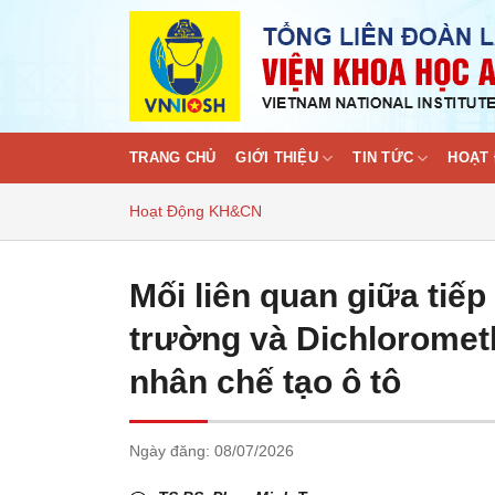
Skip
to
content
TRANG CHỦ
GIỚI THIỆU
TIN TỨC
HOẠT 
Hoạt Động KH&CN
Mối liên quan giữa tiế
trường và Dichloromet
nhân chế tạo ô tô
Ngày đăng:
08/07/2026