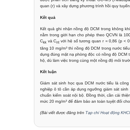
quan (
r
) và xây dựng phương trình hồi quy tuyến 
Kết quả
Kết quả ghi nhận nồng độ DCM trong không kh
nằm trong giới hạn cho phép theo QCVN là 100
C
và
C
với hệ số tương quan
r = 0,86
(
p < 0
kk
nt
tăng 10 mg/m³ thì nồng độ DCM trong nước tiểu
dụng đúng mặt nạ phòng độc có nồng độ DCM tro
hộ, dù làm việc trong cùng một nồng độ môi trư
Kết luận
Giám sát sinh học qua DCM nước tiểu là công
nghiệp ô tô cần áp dụng ngưỡng giám sát sinh 
chuẩn kiểm soát nội bộ. Đồng thời, cần cải thiệ
mức 20 mg/m³ để đảm bảo an toàn tuyệt đối cho
(Bài viết được đăng trên
Tạp chí Hoạt động KHC