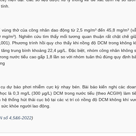
tính.
í vùng thở của công nhân dao động từ 2,5 mg/m³ đến 45,8 mg/m³ (v
 mg/m³). Nghiên cứu tìm thấy mối tương quan thuận rất chặt chẽ gi
,001
). Phương trình hồi quy cho thấy khi nồng độ DCM trong không k
 tăng trung bình khoảng 22,4 µg/L. Đặc biệt, nhóm công nhân không 
ng nước tiểu cao gấp 1,8 lần so với nhóm tuân thủ đúng quy định b
ờng
 cụ dự báo phơi nhiễm cực kỳ nhạy bén. Bài báo kiến nghị các doa
học là 0,3 mg/L (300 µg/L) DCM trong nước tiểu (theo ACGIH) làm ti
n hệ thống hút thải cục bộ tại các vị trí có nồng độ DCM không khí vư
 sức khỏe người lao động.
N số 4,5&6-2022
)