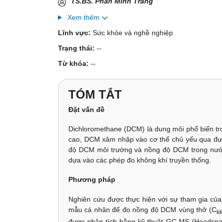
TS.BS. Phan Minh Trang
Xem thêm
Lĩnh vực:
Sức khỏe và nghề nghiệp
Trạng thái:
--
Từ khóa:
--
TÓM TẮT
Đặt vấn đề
Dichloromethane (DCM) là dung môi phổ biến tro
cao, DCM xâm nhập vào cơ thể chủ yếu qua đườ
độ DCM môi trường và nồng độ DCM trong nước t
dựa vào các phép đo không khí truyền thống.
Phương pháp
Nghiên cứu được thực hiện với sự tham gia của
mẫu cá nhân để đo nồng độ DCM vùng thở (
C
k
được phân tích bằng kỹ thuật GC-MS (Headspace