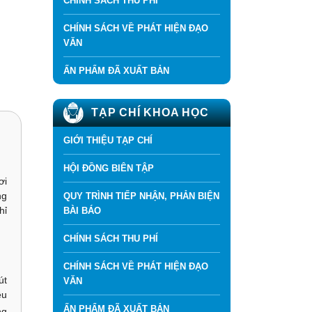
CHÍNH SÁCH THU PHÍ
CHÍNH SÁCH VỀ PHÁT HIỆN ĐẠO
VĂN
ẤN PHẨM ĐÃ XUẤT BẢN
TẠP CHÍ KHOA HỌC
GIỚI THIỆU TẠP CHÍ
HỘI ĐỒNG BIÊN TẬP
ơi
ng
QUY TRÌNH TIẾP NHẬN, PHẢN BIỆN
hỉ
BÀI BÁO
CHÍNH SÁCH THU PHÍ
CHÍNH SÁCH VỀ PHÁT HIỆN ĐẠO
út
VĂN
ều
ẤN PHẨM ĐÃ XUẤT BẢN
ng