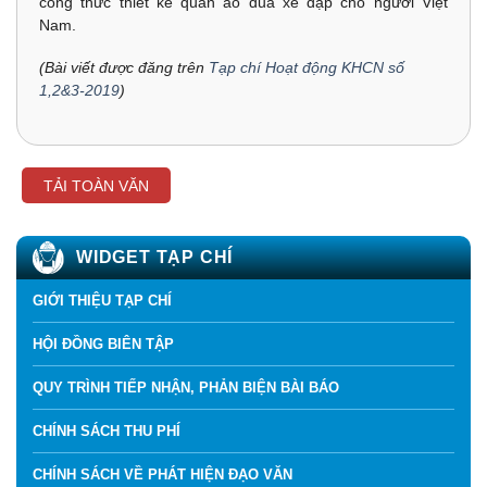
công thức thiết kế quần áo đua xe đạp cho người Việt
Nam.
(Bài viết được đăng trên
Tạp chí Hoạt động KHCN số
1,2&3-2019
)
TẢI TOÀN VĂN
WIDGET TẠP CHÍ
GIỚI THIỆU TẠP CHÍ
HỘI ĐỒNG BIÊN TẬP
QUY TRÌNH TIẾP NHẬN, PHẢN BIỆN BÀI BÁO
CHÍNH SÁCH THU PHÍ
CHÍNH SÁCH VỀ PHÁT HIỆN ĐẠO VĂN