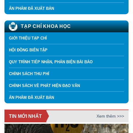
ẤN PHẨM ĐÃ XUẤT BẢN
TẠP CHÍ KHOA HỌC
GIỚI THIỆU TẠP CHÍ
HỘI ĐỒNG BIÊN TẬP
QUY TRÌNH TIẾP NHẬN, PHẢN BIỆN BÀI BÁO
CHÍNH SÁCH THU PHÍ
CHÍNH SÁCH VỀ PHÁT HIỆN ĐẠO VĂN
ẤN PHẨM ĐÃ XUẤT BẢN
TIN MỚI NHẤT
Xem thêm >>>