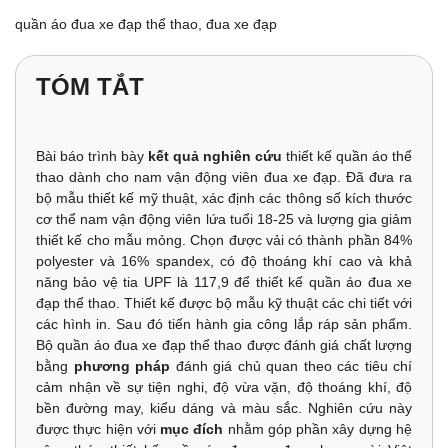
quần áo đua xe đạp thể thao, đua xe đạp
TÓM TẮT
Bài báo trình bày
kết quả nghiên cứu
thiết kế quần áo thể
thao dành cho nam vận động viên đua xe đạp. Đã đưa ra
bộ mẫu thiết kế mỹ thuật, xác định các thông số kích thước
cơ thể nam vận động viên lứa tuổi 18-25 và lượng gia giảm
thiết kế cho mẫu mỏng. Chọn được vải có thành phần 84%
polyester và 16% spandex, có độ thoáng khí cao và khả
năng bảo vệ tia UPF là 117,9 để thiết kế quần áo đua xe
đạp thể thao. Thiết kế được bộ mẫu kỹ thuật các chi tiết với
các hình in. Sau đó tiến hành gia công lắp ráp sản phẩm.
Bộ quần áo đua xe đạp thể thao được đánh giá chất lượng
bằng
phương pháp
đánh giá chủ quan theo các tiêu chí
cảm nhận về sự tiện nghi, độ vừa vặn, độ thoáng khí, độ
bền đường may, kiểu dáng và màu sắc. Nghiên cứu này
được thực hiện với
mục đích
nhằm góp phần xây dựng hệ