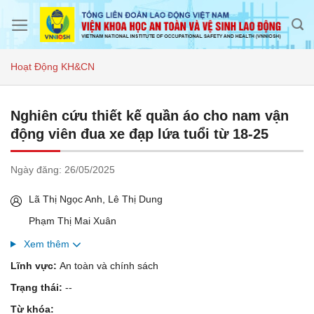
Skip
to
content
Hoạt Động KH&CN
Nghiên cứu thiết kế quần áo cho nam vận
động viên đua xe đạp lứa tuổi từ 18-25
Ngày đăng:
26/05/2025
Lã Thị Ngọc Anh, Lê Thị Dung
Phạm Thị Mai Xuân
Xem thêm
Lĩnh vực:
An toàn và chính sách
Trạng thái:
--
Từ khóa: