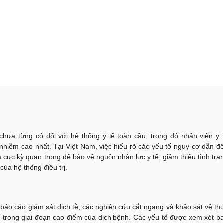
chưa từng có đối với hệ thống y tế toàn cầu, trong đó nhân viên y 
nhiễm cao nhất. Tại Việt Nam, việc hiểu rõ các yếu tố nguy cơ dẫn đ
 cực kỳ quan trọng để bảo vệ nguồn nhân lực y tế, giảm thiểu tình trạ
ủa hệ thống điều trị.
 báo cáo giám sát dịch tễ, các nghiên cứu cắt ngang và khảo sát về th
tế trong giai đoạn cao điểm của dịch bệnh. Các yếu tố được xem xét b