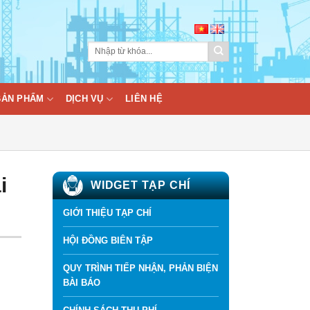
BẢN PHẨM
DỊCH VỤ
LIÊN HỆ
i
WIDGET TẠP CHÍ
GIỚI THIỆU TẠP CHÍ
HỘI ĐỒNG BIÊN TẬP
QUY TRÌNH TIẾP NHẬN, PHẢN BIỆN
BÀI BÁO