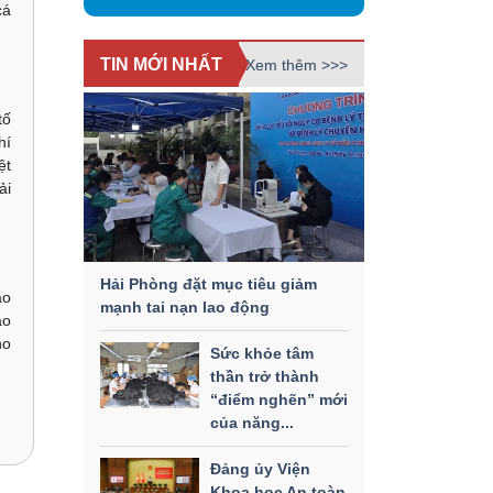
cá
TIN MỚI NHẤT
Xem thêm >>>
tố
hí
ệt
ải
Hải Phòng đặt mục tiêu giảm
ao
mạnh tai nạn lao động
ảo
ho
Sức khỏe tâm
thần trở thành
“điểm nghẽn” mới
của năng...
Đảng ủy Viện
Khoa học An toàn