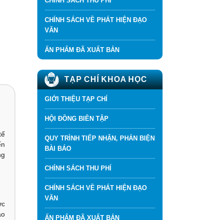
CHÍNH SÁCH THU PHÍ
CHÍNH SÁCH VỀ PHÁT HIỆN ĐẠO
VĂN
ẤN PHẨM ĐÃ XUẤT BẢN
TẠP CHÍ KHOA HỌC
GIỚI THIỆU TẠP CHÍ
HỘI ĐỒNG BIÊN TẬP
tế
QUY TRÌNH TIẾP NHẬN, PHẢN BIỆN
ến
BÀI BÁO
ng
CHÍNH SÁCH THU PHÍ
CHÍNH SÁCH VỀ PHÁT HIỆN ĐẠO
VĂN
ực
ao
ẤN PHẨM ĐÃ XUẤT BẢN