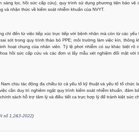
ám sàng lọc, hồi sức cấp cứu), quy trình sử dụng phương tiện bảo vệ 
ộng và nhận thức về kiểm soát nhiễm khuẩn của NVYT.
 chỉ đến từ việc tiếp xúc trực tiếp với bệnh nhân mà còn từ các yếu 
ai sót trong quy trình tháo bỏ PPE; môi trường làm việc kín, thông k
nh hoạt chung của nhân viên. Tỷ lệ phơi nhiễm có sự khác biệt rõ r
 khoa hồi sức cấp cứu và các đơn vị lấy mẫu xét nghiệm đối mặt với t
Nam chịu tác động đa chiều từ cả yếu tố kỹ thuật và yếu tố tổ chức l
ệc cần duy trì nghiêm ngặt quy trình kiểm soát nhiễm khuẩn, đảm b
ính sách hỗ trợ tâm lý và điều tiết ca trực hợp lý để tránh kiệt sức c
N số 1,2&3-2022
)