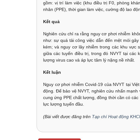
gồm: vị trí làm việc (khu điều trị F0, phòng kh
nhân (PPE), thời gian làm việc, cường độ lao đ
Kết quả
Nghiên cứu chỉ ra rằng nguy cơ phơi nhiễm không
như: sự quá tải công việc dẫn đến mệt mỏi gây s
kém; và nguy cơ lây nhiễm trong các khu vực si
giữa các tuyến điều trị, trong đó NVYT tại các
lượng virus cao và áp lực tâm lý nặng nề nhất.
Kết luận
Nguy cơ phơi nhiễm Covid-19 của NVYT tại Việt 
động. Để bảo vệ NVYT, nghiên cứu nhấn mạnh vi
cung ứng PPE chất lượng, đồng thời cần có các ch
lực lượng tuyến đầu.
(Bài viết được đăng trên
Tạp chí Hoạt động KHC