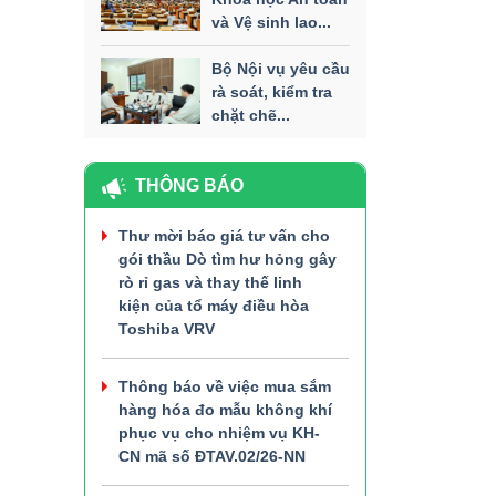
và Vệ sinh lao...
Bộ Nội vụ yêu cầu
rà soát, kiểm tra
chặt chẽ...
THÔNG BÁO
Thư mời báo giá tư vấn cho
gói thầu Dò tìm hư hỏng gây
rò rỉ gas và thay thế linh
kiện của tổ máy điều hòa
Toshiba VRV
Thông báo về việc mua sắm
hàng hóa đo mẫu không khí
phục vụ cho nhiệm vụ KH-
CN mã số ĐTAV.02/26-NN