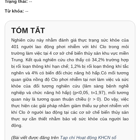
Trạng thái:
--
Từ khóa:
--
TÓM TẮT
Nghiên cứu này nhằm đánh giá thực trạng sức khỏe của
401 người lao động phơi nhiễm với khí Clo trong môi
trường làm việc tại 4 cơ sở chế biến thủy sản khu vực miền
Trung. Kết quả nghiên cứu cho thấy có 34,2% trường hợp
bị rối loạn thông khí hạn chế; 1,2% bị rối loạn thông khí tắc
nghẽn và 4% có biến đổi chức năng hô hấp.Có mối tương
quan giữa nồng độ Clo phơi nhiễm tại nơi làm việc và sức
khỏe của đối tượng nghiên cứu (lâm sàng bệnh nghề
nghiệp và chức năng hô hấp) (p<0,05, t=1,97), mối tương
quan này là tương quan thuận chiều (r > 0). Do vậy, việc
thực hiện các giải pháp nhằm giảm thiểu sự phơi nhiễm với
khí Clo ở người lao động tại các cơ sở chế biến thủy sản
thực sự cần thiết nhằm bảo vệ sức khỏe của người lao
động.
(Bài viết được đăng trên
Tạp chí Hoạt động KHCN số