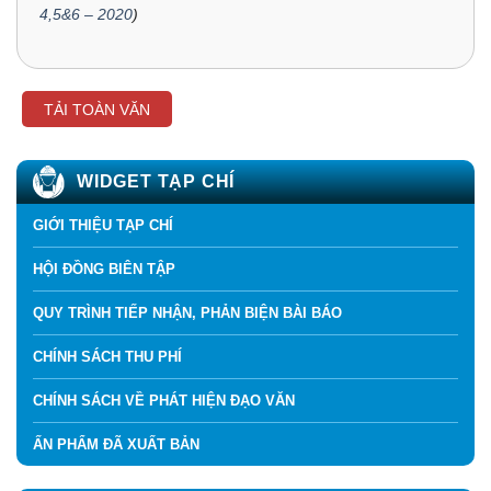
4,5&6 – 2020
)
TẢI TOÀN VĂN
WIDGET TẠP CHÍ
GIỚI THIỆU TẠP CHÍ
HỘI ĐỒNG BIÊN TẬP
QUY TRÌNH TIẾP NHẬN, PHẢN BIỆN BÀI BÁO
CHÍNH SÁCH THU PHÍ
CHÍNH SÁCH VỀ PHÁT HIỆN ĐẠO VĂN
ẤN PHẨM ĐÃ XUẤT BẢN