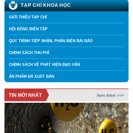
TẠP CHÍ KHOA HỌC
GIỚI THIỆU TẠP CHÍ
HỘI ĐỒNG BIÊN TẬP
QUY TRÌNH TIẾP NHẬN, PHẢN BIỆN BÀI BÁO
CHÍNH SÁCH THU PHÍ
CHÍNH SÁCH VỀ PHÁT HIỆN ĐẠO VĂN
ẤN PHẨM ĐÃ XUẤT BẢN
TIN MỚI NHẤT
Xem thêm >>>