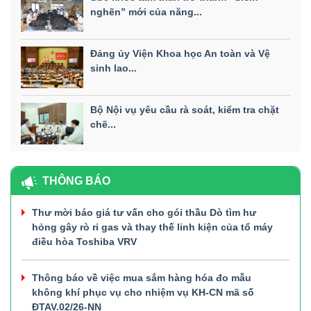
nghẽn” mới của năng...
Đảng ủy Viện Khoa học An toàn và Vệ
sinh lao...
Bộ Nội vụ yêu cầu rà soát, kiểm tra chặt
chẽ...
THÔNG BÁO
Thư mời báo giá tư vấn cho gói thầu Dò tìm hư
hỏng gây rò rỉ gas và thay thế linh kiện của tổ máy
điều hòa Toshiba VRV
Thông báo về việc mua sắm hàng hóa đo mẫu
không khí phục vụ cho nhiệm vụ KH-CN mã số
ĐTAV.02/26-NN