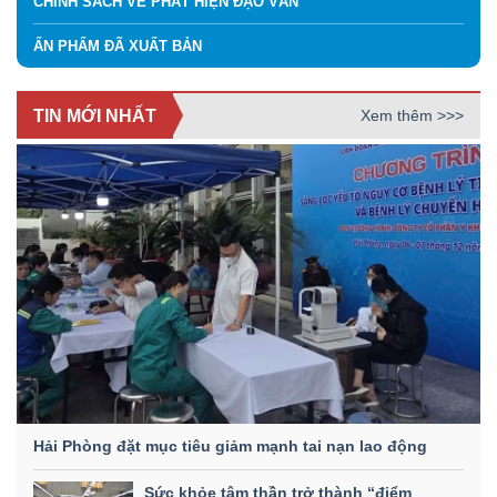
CHÍNH SÁCH VỀ PHÁT HIỆN ĐẠO VĂN
ẤN PHẨM ĐÃ XUẤT BẢN
TIN MỚI NHẤT
Xem thêm >>>
Hải Phòng đặt mục tiêu giảm mạnh tai nạn lao động
Sức khỏe tâm thần trở thành “điểm