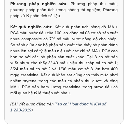
Phương pháp nghiên cứu:
Phương pháp thu mẫu;
phương pháp phân tích trong phòng thí nghiệm; Phương
pháp xử lý phân tích số liệu.
Kết quả nghiên cứu:
Kết quả phân tích nồng độ MA +
PGA mẫu nước tiểu của 100 lao động tại 03 cơ sở sản xuất
nhựa compossite có 7% số mẫu vượt nồng độ cho phép.
So sánh giữa các bộ phận sản xuất cho thấy bộ phận đánh
nhựa lên sợi có tỷ lệ mẫu niệu với các chỉ số MA + PGA cao
hơn so với các bộ phận sản xuất khác. Tại 3 cơ sở sản
xuất nhựa cho thấy 3/ 40 mẫu niệu thu thập tại cơ sở 1;
3/24 mẫu tại cơ sở 2 và 1/36 mẫu cơ sở 3 lớn hơn 400
mg/g creatinine. Kết quả khảo sát cũng cho thấy mức phơi
nhiễm styrene trong các mẫu cá nhân thu được và tổng
MA + PGA trên hàm lượng creatinine trong nước tiểu có
mối quan hệ tỷ lệ thuận với nhau.
(Bài viết được đăng trên
Tạp chí Hoạt động KHCN số
1,2&3-2019
)