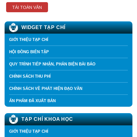
TẢI TOÀN VĂN
WIDGET TẠP CHÍ
GIỚI THIỆU TẠP CHÍ
HỘI ĐỒNG BIÊN TẬP
QUY TRÌNH TIẾP NHẬN, PHẢN BIỆN BÀI BÁO
CHÍNH SÁCH THU PHÍ
CHÍNH SÁCH VỀ PHÁT HIỆN ĐẠO VĂN
ẤN PHẨM ĐÃ XUẤT BẢN
TẠP CHÍ KHOA HỌC
GIỚI THIỆU TẠP CHÍ