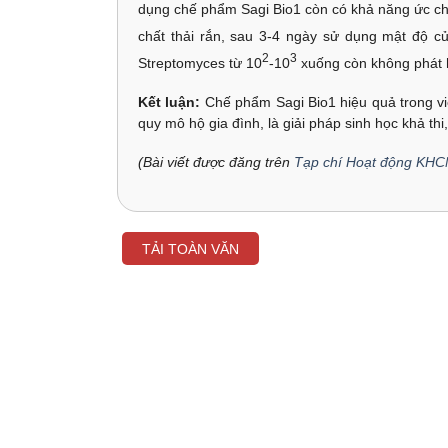
dụng chế phẩm Sagi Bio1 còn có khả năng ức chế 
chất thải rắn, sau 3-4 ngày sử dụng mật độ củ
2
3
Streptomyces từ 10
-10
xuống còn không phát h
Kết luận:
Chế phẩm Sagi Bio1 hiệu quả trong việ
quy mô hộ gia đình, là giải pháp sinh học khả th
(Bài viết được đăng trên
Tạp chí Hoạt động KHC
TẢI TOÀN VĂN