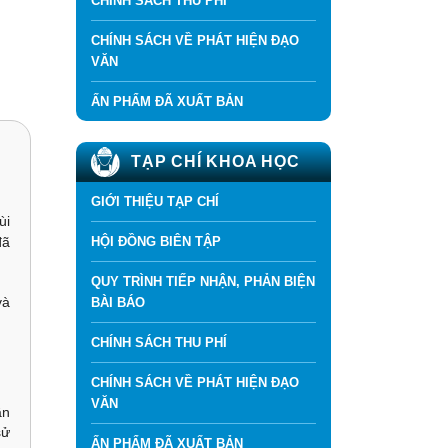
CHÍNH SÁCH THU PHÍ
CHÍNH SÁCH VỀ PHÁT HIỆN ĐẠO
VĂN
ẤN PHẨM ĐÃ XUẤT BẢN
TẠP CHÍ KHOA HỌC
GIỚI THIỆU TẠP CHÍ
ùi
HỘI ĐỒNG BIÊN TẬP
đã
QUY TRÌNH TIẾP NHẬN, PHẢN BIỆN
và
BÀI BÁO
CHÍNH SÁCH THU PHÍ
CHÍNH SÁCH VỀ PHÁT HIỆN ĐẠO
VĂN
ần
sử
ẤN PHẨM ĐÃ XUẤT BẢN