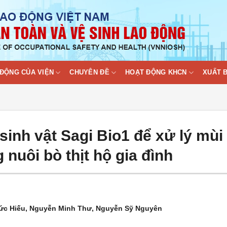
ĐỘNG CỦA VIỆN
CHUYÊN ĐỀ
HOẠT ĐỘNG KHCN
XUẤT 
inh vật Sagi Bio1 để xử lý mùi
nuôi bò thịt hộ gia đình
Đức Hiếu, Nguyễn Minh Thư, Nguyễn Sỹ Nguyên