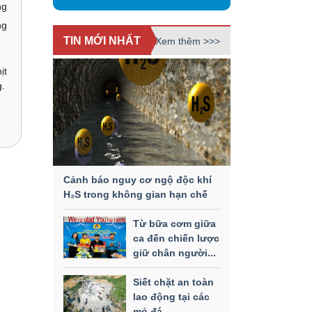
ng
ng
TIN MỚI NHẤT
Xem thêm >>>
ịt
g.
Cảnh báo nguy cơ ngộ độc khí
H₂S trong không gian hạn chế
Từ bữa cơm giữa
ca đến chiến lược
giữ chân người...
Siết chặt an toàn
lao động tại các
mỏ đá