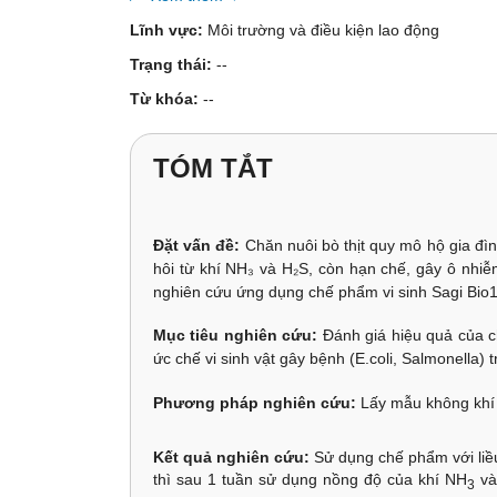
Lĩnh vực:
Môi trường và điều kiện lao động
Trạng thái:
--
Từ khóa:
--
TÓM TẮT
Đặt vấn đề:
Chăn nuôi bò thịt quy mô hộ gia đình
hôi từ khí NH₃ và H₂S, còn hạn chế, gây ô nhi
nghiên cứu ứng dụng chế phẩm vi sinh Sagi Bio1
Mục tiêu nghiên cứu:
Đánh giá hiệu quả của ch
ức chế vi sinh vật gây bệnh (E.coli, Salmonella) 
Phương pháp nghiên cứu:
Lấy mẫu không khí
Kết quả nghiên cứu:
Sử dụng chế phẩm với liề
thì sau 1 tuần sử dụng nồng độ của khí NH
và
3