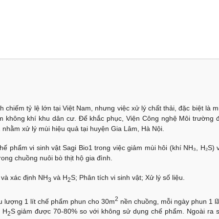
 chiếm tỷ lệ lớn tại Việt Nam, nhưng việc xử lý chất thải, đặc biệt là m
ễm không khí khu dân cư. Để khắc phục, Viện Công nghệ Môi trường 
 nhằm xử lý mùi hiệu quả tại huyện Gia Lâm, Hà Nội.
ế phẩm vi sinh vật Sagi Bio1 trong việc giảm mùi hôi (khí NH₃, H₂S) 
trong chuồng nuôi bò thịt hộ gia đình.
 và xác định NH
và H
S; Phân tích vi sinh vật; Xử lý số liệu.
3
2
2
u lượng 1 lít chế phẩm phun cho 30m
nền chuồng, mỗi ngày phun 1 l
 H
S giảm được 70-80% so với không sử dụng chế phẩm. Ngoài ra 
2