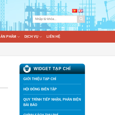
BẢN PHẨM
DỊCH VỤ
LIÊN HỆ
WIDGET TẠP CHÍ
GIỚI THIỆU TẠP CHÍ
HỘI ĐỒNG BIÊN TẬP
QUY TRÌNH TIẾP NHẬN, PHẢN BIỆN
BÀI BÁO