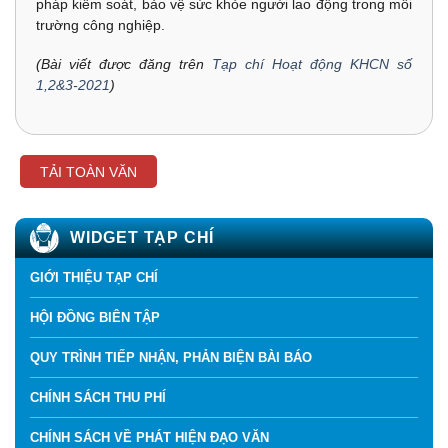
pháp kiểm soát, bảo vệ sức khỏe người lao động trong môi
trường công nghiệp.
(Bài viết được đăng trên
Tạp chí Hoạt động KHCN số
1,2&3-2021
)
TẢI TOÀN VĂN
WIDGET TẠP CHÍ
GIỚI THIỆU TẠP CHÍ
HỘI ĐỒNG BIÊN TẬP
QUY TRÌNH TIẾP NHẬN, PHẢN BIỆN BÀI BÁO
CHÍNH SÁCH THU PHÍ
CHÍNH SÁCH VỀ PHÁT HIỆN ĐẠO VĂN