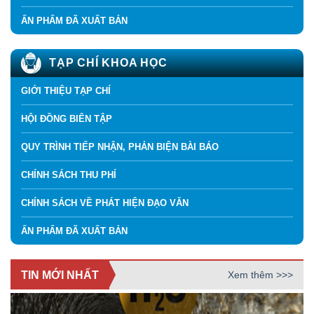
ẤN PHẨM ĐÃ XUẤT BẢN
TẠP CHÍ KHOA HỌC
GIỚI THIỆU TẠP CHÍ
HỘI ĐỒNG BIÊN TẬP
QUY TRÌNH TIẾP NHẬN, PHẢN BIỆN BÀI BÁO
CHÍNH SÁCH THU PHÍ
CHÍNH SÁCH VỀ PHÁT HIỆN ĐẠO VĂN
ẤN PHẨM ĐÃ XUẤT BẢN
TIN MỚI NHẤT
Xem thêm >>>