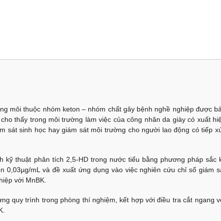
ung môi thuộc nhóm keton – nhóm chất gây bệnh nghề nghiệp được b
cho thấy trong môi trường làm việc của công nhân da giày có xuất hi
 sát sinh học hay giám sát môi trường cho người lao động có tiếp x
 kỹ thuật phân tích 2,5-HD trong nước tiểu bằng phương pháp sắc 
iện 0,03µg/mL và đề xuất ứng dụng vào việc nghiên cứu chỉ số giám s
ghiệp với MnBK.
g quy trình trong phòng thí nghiệm, kết hợp với điều tra cắt ngang v
K.