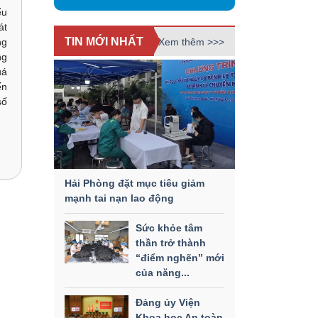
̉u
át
TIN MỚI NHẤT
Xem thêm >>>
ng
ng
uá
ến
số
Hải Phòng đặt mục tiêu giảm
mạnh tai nạn lao động
Sức khỏe tâm
thần trở thành
“điểm nghẽn” mới
của năng...
Đảng ủy Viện
Khoa học An toàn