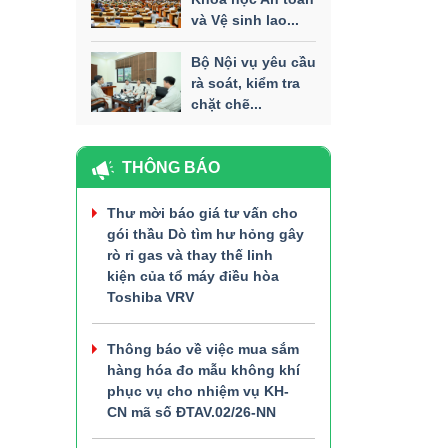
và Vệ sinh lao...
Bộ Nội vụ yêu cầu
rà soát, kiểm tra
chặt chẽ...
THÔNG BÁO
Thư mời báo giá tư vấn cho
gói thầu Dò tìm hư hỏng gây
rò rỉ gas và thay thế linh
kiện của tổ máy điều hòa
Toshiba VRV
Thông báo về việc mua sắm
hàng hóa đo mẫu không khí
phục vụ cho nhiệm vụ KH-
CN mã số ĐTAV.02/26-NN