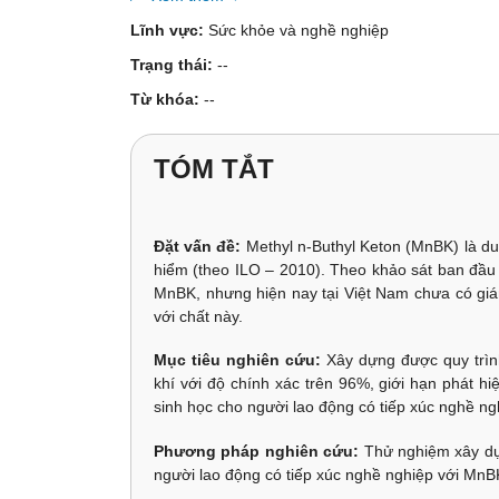
Lĩnh vực:
Sức khỏe và nghề nghiệp
Trạng thái:
--
Từ khóa:
--
TÓM TẮT
Đặt vấn đề:
Methyl n-Buthyl Keton (MnBK) là d
hiểm (theo ILO – 2010). Theo khảo sát ban đầu 
MnBK, nhưng hiện nay tại Việt Nam chưa có giám
với chất này.
Mục tiêu nghiên cứu:
Xây dựng được quy trình
khí với độ chính xác trên 96%, giới hạn phát h
sinh học cho người lao động có tiếp xúc nghề n
Phương pháp nghiên cứu:
Thử nghiệm xây dựn
người lao động có tiếp xúc nghề nghiệp với MnB