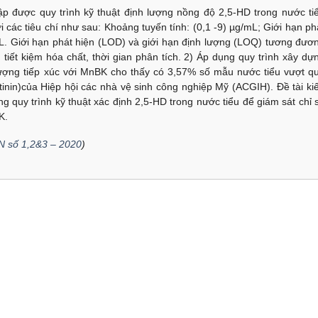
ập được quy trình kỹ thuật định lượng nồng độ 2,5-HD trong nước tiê
 các tiêu chí như sau: Khoảng tuyến tính: (0,1 -9) µg/mL; Giới hạn ph
mL. Giới hạn phát hiện (LOD) và giới hạn định lượng (LOQ) tương đươ
tiết kiệm hóa chất, thời gian phân tích. 2) Áp dụng quy trình xây dự
tượng tiếp xúc với MnBK cho thấy có 3,57% số mẫu nước tiểu vượt q
nin)của Hiệp hội các nhà vệ sinh công nghiệp Mỹ (ACGIH). Đề tài ki
g quy trình kỹ thuật xác định 2,5-HD trong nước tiểu để giám sát chỉ 
K.
N số 1,2&3 – 2020
)