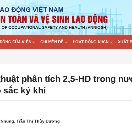
ĐỘNG CỦA VIỆN
CHUYÊN ĐỀ
HOẠT ĐỘNG KHCN
XUẤT 
thuật phân tích 2,5-HD trong n
 sắc ký khí
m Nhung, Trần Thị Thùy Dương