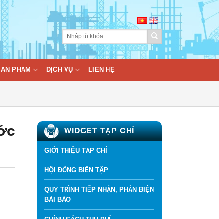
BẢN PHẨM
DỊCH VỤ
LIÊN HỆ
ước
WIDGET TẠP CHÍ
GIỚI THIỆU TẠP CHÍ
HỘI ĐỒNG BIÊN TẬP
QUY TRÌNH TIẾP NHẬN, PHẢN BIỆN
BÀI BÁO