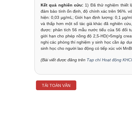
Kết quả nghiên cứu:
1) Đã thử nghiệm thiết l
đảm bảo tính ổn định, độ chính xác trên 96%. với
hiện: 0,03 µg/mL; Giới hạn định lượng: 0,1 µg/
và thấp hơn một số tác giả khác đã nghiên cứu, 
được: phân tích 56 mẫu nước tiểu của 56 đối 
giới hạn cho phép nồng độ 2,5-HD(>5mg/g creati
nghị các phòng thí nghiệm y sinh học cần áp dụn
sinh học cho người lao động có tiếp xúc với MnB
(Bài viết được đăng trên
Tạp chí Hoạt động KHC
TẢI TOÀN VĂN