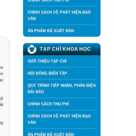
CHÍNH SÁCH THU PHÍ
CHÍNH SÁCH VỀ PHÁT HIỆN ĐẠO
VĂN
ẤN PHẨM ĐÃ XUẤT BẢN
TẠP CHÍ KHOA HỌC
GIỚI THIỆU TẠP CHÍ
ảo
HỘI ĐỒNG BIÊN TẬP
ện
úc
QUY TRÌNH TIẾP NHẬN, PHẢN BIỆN
BÀI BÁO
ký
CHÍNH SÁCH THU PHÍ
át
CHÍNH SÁCH VỀ PHÁT HIỆN ĐẠO
VĂN
ới
ẤN PHẨM ĐÃ XUẤT BẢN