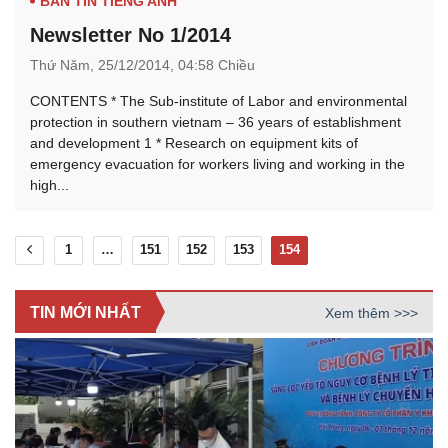
BẢN TIN TIẾNG ANH
Newsletter No 1/2014
Thứ Năm,
25/12/2014,
04:58 Chiều
CONTENTS * The Sub-institute of Labor and environmental
protection in southern vietnam – 36 years of establishment
and development 1 * Research on equipment kits of
emergency evacuation for workers living and working in the
high...
1
…
151
152
153
154
TIN MỚI NHẤT
Xem thêm >>>