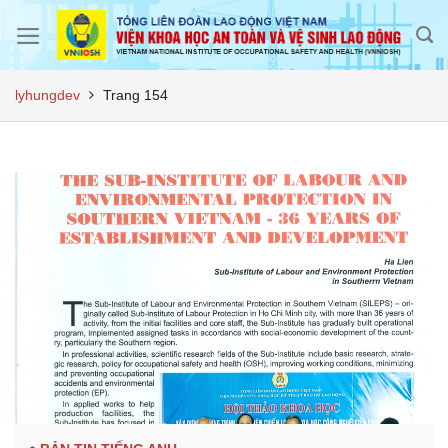
Skip
to
content
lyhungdev
Trang 154