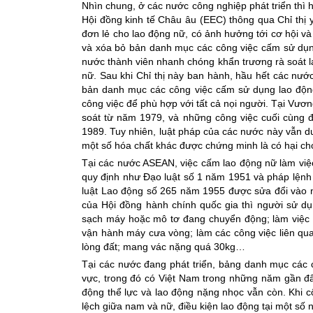
Nhìn chung, ở các nước công nghiệp phát triển thì 
Hội đồng kinh tế Châu âu (EEC) thông qua Chỉ thị 
đơn lẻ cho lao động nữ, có ảnh hưởng tới cơ hội và
và xóa bỏ bản danh mục các công việc cấm sử dụng
nước thành viên nhanh chóng khẩn trương rà soát l
nữ. Sau khi Chỉ thị này ban hành, hầu hết các nướ
bản danh mục các công việc cấm sử dụng lao động n
công việc để phù hợp với tất cả nọi người. Tại Vư
soát từ năm 1979, và những công việc cuối cùng
1989. Tuy nhiên, luật pháp của các nước này vẫn duy
một số hóa chất khác được chứng minh là có hại ch
Tại các nước ASEAN, việc cấm lao động nữ làm vi
quy định như Đạo luật số 1 năm 1951 và pháp lệnh 
luật Lao động số 265 năm 1955 được sửa đổi vào 
của Hội đồng hành chính quốc gia thì người sử d
sạch máy hoặc mô tơ đang chuyển động; làm việc tr
vận hành máy cưa vòng; làm các công việc liên qua
lòng đất; mang vác nặng quá 30kg…
Tại các nước đang phát triển, bảng danh mục các 
vực, trong đó có Việt Nam trong những năm gần đ
động thể lực và lao động nặng nhọc vẫn còn. Khi c
lệch giữa nam và nữ, điều kiện lao động tại một s