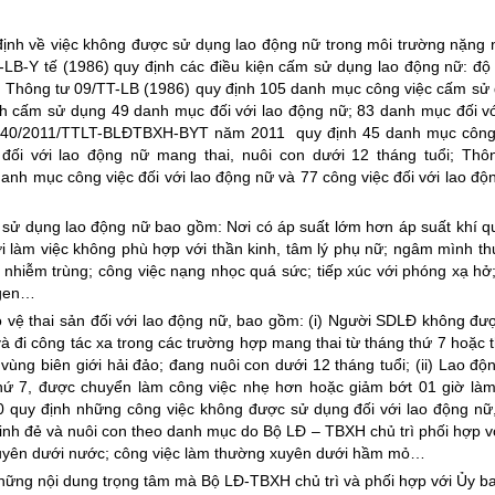
định về việc không được sử dụng lao động nữ trong môi trường nặng 
-LB-Y tế (1986) quy định các điều kiện cấm sử dụng lao động nữ: độ 
g; Thông tư 09/TT-LB (1986) quy định 105 danh mục công việc cấm sử
h cấm sử dụng 49 danh mục đối với lao động nữ; 83 danh mục đối vớ
ư 40/2011/TTLT-BLĐTBXH-BYT năm 2011 quy định 45 danh mục công
đối với lao động nữ mang thai, nuôi con dưới 12 tháng tuổi; Thô
 mục công việc đối với lao động nữ và 77 công việc đối với lao độ
sử dụng lao động nữ bao gồm: Nơi có áp suất lớm hơn áp suất khí q
nơi làm việc không phù hợp với thần kinh, tâm lý phụ nữ; ngâm mình t
hiễm trùng; công việc nạng nhọc quá sức; tiếp xúc với phóng xạ hở;
 gen…
 vệ thai sản đối với lao động nữ, bao gồm: (i) Người SDLĐ không đư
à đi công tác xa trong các trường hợp mang thai từ tháng thứ 7 hoặc 
vùng biên giới hải đảo; đang nuôi con dưới 12 tháng tuổi; (ii) Lao độ
thứ 7, được chuyển làm công việc nhẹ hơn hoặc giảm bớt 01 giờ làm
 quy định những công việc không được sử dụng đối với lao động nữ
nh đẻ và nuôi con theo danh mục do Bộ LĐ – TBXH chủ trì phối hợp v
xuyên dưới nước; công việc làm thường xuyên dưới hầm mỏ…
những nội dung trọng tâm mà Bộ LĐ-TBXH chủ trì và phối hợp với Ủy b