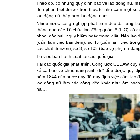
Theo đó, có những quy định bảo vệ lao động nữ, mặ
đến phân biệt đối xử trên thực tế như cấm một số 
lao động nữ thấp hơn lao động nam.
Nhiều nước công nghiệp phát triển đều đã từng 
thông qua các Tổ chức lao động quốc tế (ILO) có q
nhọc, độc hại, nguy hiểm hoặc trong điều kiện lao
(cấm làm việc ban đêm); số 45 (cấm làm việc trong 
các chất Benzen); số 3, số 103 (bảo vệ phụ nữ đang
Từ việc ban hành Luật tại các quốc gia…
Tại các quốc gia phát triển, Công ước CEDAW quy 
kể cả bảo vệ chức năng sinh đẻ” đều được quy đị
năm 1844 của nước này đã quy định việc cấm lao 
lao động nữ làm các công việc khác như làm sạch 
hại…