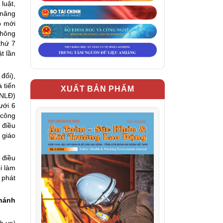
luật,
 nâng
o mới
không
thứ 7
t lần
đổi),
 tiến
XUẤT BẢN PHẨM
(NLĐ)
ưới 6
 công
 điều
 giáo
 điều
i làm
 phát
hánh