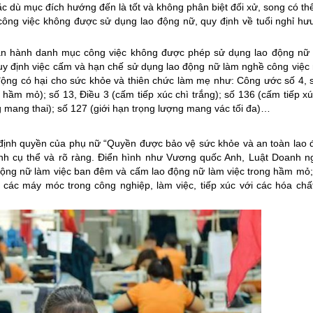
c dù mục đích hướng đến là tốt và không phân biệt đối xử, song có th
công việc không được sử dụng lao động nữ, quy định về tuổi nghỉ hư
ban hành danh mục công việc không được phép sử dụng lao động nữ
uy định việc cấm và hạn chế sử dụng lao động nữ làm nghề công việc
 động có hại cho sức khỏe và thiên chức làm mẹ như: Công ước số 4, 
hầm mỏ); số 13, Điều 3 (cấm tiếp xúc chì trắng); số 136 (cấm tiếp xú
 mang thai); số 127 (giới hạn trọng lượng mang vác tối đa)…
định quyền của phụ nữ “Quyền được bảo vệ sức khỏe và an toàn lao 
nh cụ thể và rõ ràng. Điển hình như Vương quốc Anh, Luật Doanh n
động nữ làm việc ban đêm và cấm lao động nữ làm việc trong hầm mỏ
các máy móc trong công nghiệp, làm việc, tiếp xúc với các hóa chấ