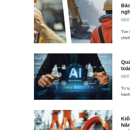
Bảo
ngh
08/0
Tìm 
chỉn
Quả
toà
08/0
Trí 
hành,
Kiể
Nân