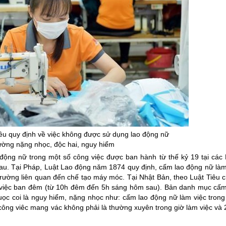
iều quy định về việc không được sử dụng lao động nữ
rường nặng nhọc, độc hai, nguy hiểm
động nữ trong một số công việc được ban hành từ thế kỷ 19 tại các
au. Tại Pháp, Luật Lao động năm 1874 quy định, cấm lao động nữ làm
rường liên quan đến chế tạo máy móc. Tại Nhật Bản, theo Luật Tiêu 
 việc ban đêm (từ 10h đêm đến 5h sáng hôm sau). Bản danh mục cấ
ọc coi là nguy hiểm, nặng nhọc như: cấm lao động nữ làm việc tron
ông viêc mang vác không phải là thường xuyên trong giờ làm việc và 