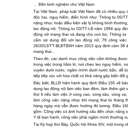
… Đến kinh nghiệm cho Việt Nam
Tại Việt Nam, pháp luật Việt Nam đã có nhiều quy 
độc hai, nguy hiểm, điển hình như: Thông tư 05/TT
nặng nhọc hoặc điều kiện vật lý không bình thườn
lao động nữ; Thông tư 03/TT-LB năm 1994 quy địn
động nữ mang thai và đang cho con bú; Thông t
cấm sử dụng đối với lao động nữ; 79 công việc 
26/2013/TT-BLĐTBXH năm 2013 quy định cám 38 danh
mang thai…
Theo đó, các danh mục công việc cấm không được 
trong việc trong hầm lò; nơi cheo leo nguy hiểm; 
xuyên dưới nước, ngâm mình dưới nước bẩn, dễ bị n
tiếp tiếp xúc với hóa chất có khả năng gây biến đổi
Đặc biệt, BLLĐ hiện hành quy định Điều 155 về bảo
dụng lao động nữ làm việc ban đêm, làm thêm giờ v
thứ 6 nếu làm việc ở vùng cao, vùng sâu, vùng xa, 
làm công việc nặng nhọc khi mang thai từ tháng 
hàng ngày mà vẫn được hưởng đủ lương. Điều 160
gồm: Công việc có ảnh hưởng xấu đến chức năng si
Y tế ban hành; công việc phải ngâm mình thường 
Tại Kỳ họp thứ Bảy, Quốc hội Khóa XIV, một trong 