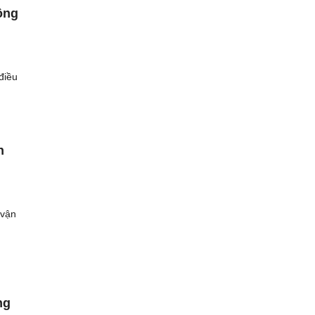
ông
điều
n
 vận
ng