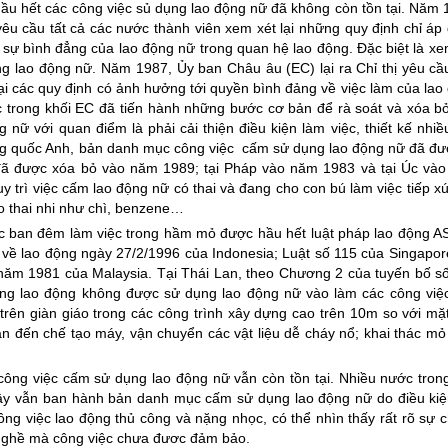
hầu hết các công việc sủ dụng lao động nữ đã không còn tồn tại. Năm 
yêu cầu tất cả các nước thành viên xem xét lại những quy định chỉ áp
 sự bình đẳng của lao động nữ trong quan hệ lao động. Đặc biệt là xe
 lao động nữ. Năm 1987, Ủy ban Châu âu (EC) lại ra Chỉ thị yêu cầ
ại các quy định có ảnh hưởng tới quyền bình đảng về việc làm của lao
c trong khối EC đã tiến hành những bước cơ bản để rà soát và xóa b
ữ với quan điểm là phải cải thiện điều kiện làm việc, thiết kế nhiều
ơng quốc Anh, bản danh mục công việc cấm sử dụng lao động nữ đã đư
 đã được xóa bỏ vào năm 1989; tại Pháp vào năm 1983 và tại Úc và
 trì việc cấm lao động nữ có thai và đang cho con bú làm việc tiếp xú
o thai nhi như chì, benzene…
ệc ban đêm làm việc trong hầm mỏ được hầu hết luật pháp lao động 
về lao động ngày 27/2/1996 của Indonesia; Luật số 115 của Singapor
năm 1981 của Malaysia. Tại Thái Lan, theo Chương 2 của tuyến bố s
ụng lao động không được sử dụng lao động nữ vào làm các công việ
ên giàn giáo trong các công trình xây dựng cao trên 10m so với mặt
n đến chế tạo máy, vận chuyển các vật liệu dễ cháy nổ; khai thác mỏ
công việc cấm sử dụng lao động nữ vẫn còn tồn tại. Nhiều nước tron
ây vẫn ban hành bản danh mục cấm sử dụng lao động nữ do điều kiệ
ông việc lao động thủ công và nặng nhọc, có thể nhìn thấy rất rõ sự 
ố nghề mà công việc chưa đươc đảm bảo.