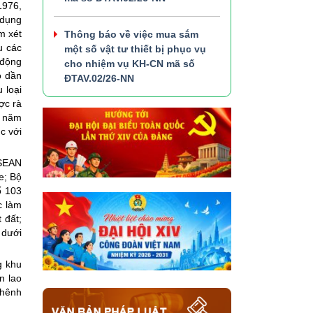
1976,
 dụng
m xét
Thông báo về việc mua sắm
u các
một số vật tư thiết bị phục vụ
 động
cho nhiệm vụ KH-CN mã số
ỏ dần
ĐTAV.02/26-NN
 loại
ợc rà
o năm
c với
ASEAN
e; Bộ
ố 103
c làm
 đất;
 dưới
g khu
n lao
chênh