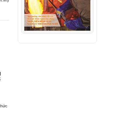
h.vn)
g
ế
thức