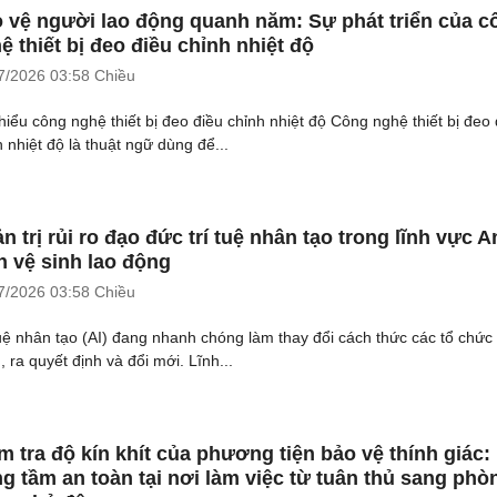
 vệ người lao động quanh năm: Sự phát triển của c
ệ thiết bị đeo điều chỉnh nhiệt độ
7/2026
03:58 Chiều
hiểu công nghệ thiết bị đeo điều chỉnh nhiệt độ Công nghệ thiết bị đeo 
h nhiệt độ là thuật ngữ dùng để...
n trị rủi ro đạo đức trí tuệ nhân tạo trong lĩnh vực A
n vệ sinh lao động
7/2026
03:58 Chiều
tuệ nhân tạo (AI) đang nhanh chóng làm thay đổi cách thức các tổ chức
 ra quyết định và đổi mới. Lĩnh...
m tra độ kín khít của phương tiện bảo vệ thính giác:
g tầm an toàn tại nơi làm việc từ tuân thủ sang phò