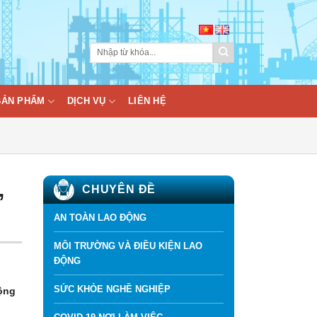
BẢN PHẨM
DỊCH VỤ
LIÊN HỆ
,
CHUYÊN ĐỀ
AN TOÀN LAO ĐỘNG
MÔI TRƯỜNG VÀ ĐIỀU KIỆN LAO
ĐỘNG
SỨC KHỎE NGHỀ NGHIỆP
động