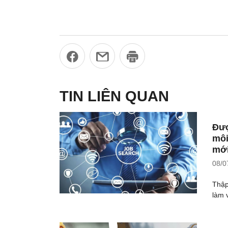
TIN LIÊN QUAN
Đượ
môi
mới
08/0
Thập
làm v