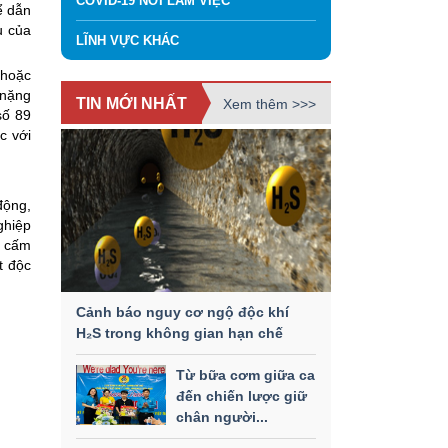
COVID-19 NƠI LÀM VIỆC
ể dẫn
u của
LĨNH VỰC KHÁC
 hoặc
 nặng
TIN MỚI NHẤT
Xem thêm >>>
số 89
c với
động,
ghiệp
; cấm
t độc
Cảnh báo nguy cơ ngộ độc khí
H₂S trong không gian hạn chế
Từ bữa cơm giữa ca
đến chiến lược giữ
chân người...