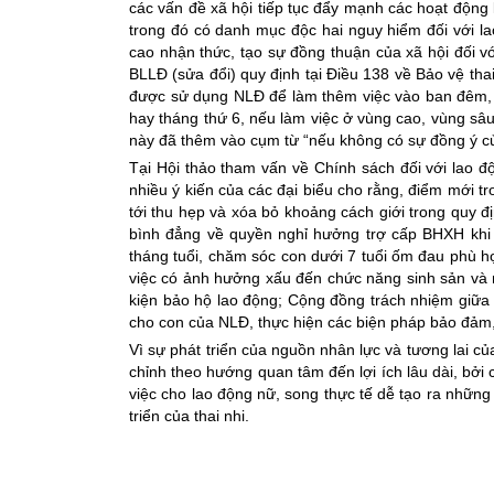
các vấn đề xã hội tiếp tục đẩy mạnh các hoạt động l
trong đó có danh mục độc hai nguy hiểm đối với l
cao nhận thức, tạo sự đồng thuận của xã hội đối v
BLLĐ (sửa đổi) quy định tại Điều 138 về Bảo vệ th
được sử dụng NLĐ để làm thêm việc vào ban đêm, l
hay tháng thứ 6, nếu làm việc ở vùng cao, vùng sâu,
này đã thêm vào cụm từ “nếu không có sự đồng ý c
Tại Hội thảo tham vấn về Chính sách đối với lao đ
nhiều ý kiến của các đại biểu cho rằng, điểm mới tr
tới thu hẹp và xóa bỏ khoảng cách giới trong quy 
bình đẳng về quyền nghỉ hưởng trợ cấp BHXH khi th
tháng tuổi, chăm sóc con dưới 7 tuổi ốm đau phù h
việc có ảnh hưởng xấu đến chức năng sinh sản và n
kiện bảo hộ lao động; Cộng đồng trách nhiệm giữa 
cho con của NLĐ, thực hiện các biện pháp bảo đảm, 
Vì sự phát triển của nguồn nhân lực và tương lai của
chỉnh theo hướng quan tâm đến lợi ích lâu dài, bởi
việc cho lao động nữ, song thực tế dễ tạo ra những
triển của thai nhi.