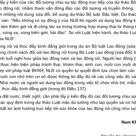
ấy ý kiến của các đối tượng chịu sự tác động trực tiếp của dự thảo Bộ 
ao động nữ, nhằm tham vấn đông đảo các đối tượng và truyền thông,
ới những nội dung sửa đổi, bổ sung dự thảo Bộ luật. Đặc biệt, Dự thả
ai sản: “Nếu không có sự đồng ý của NLĐ thì người sử dụng lao động 
àm thêm giờ và đi công tác xa trong trường hợp mang thai từ tháng 
 vùng xa, vùng biên giới, hải đảo”. So với Luật hiện hành, dự thảo Luậ
ủa NLĐ”.
ộng nữ và thúc đẩy bình đẳng giới trong dự án Bộ luật Lao động (sửa 
ong chính sách đối với lao động nữ trong Bộ Luật Lao động (sửa đổi) là
định tuổi nghỉ hưu giữa lao động nam và lao động nữ; Người lao động 
ực hiện biện pháp tránh thai, khám thai, sinh con, nuôi con nuôi d
ợp với pháp luật BHXH; NLĐ có quyền tự quyết định lựa chọn làm các
uôi con nhỏ trên cơ sở được thông tin đầy đủ về các công việc đó và
Nhà nước và người sử dụng lao động trong việc tổ chức nhà trẻ, mẫu
thúc đẩy bình đẳng giới (trong đó Điều 137).
 đất nước, thiết nghĩ, cần phải lấy ý kiến đầy đủ các đối tượng chịu sự
 các quy định trong dự thảo Luật mặc dù tưởng như tạo quyền và cơ hộ
 bất lợi ảnh hưởng trực tiếp tới sức khỏe của lao động nữ cũng như sự
Nam K