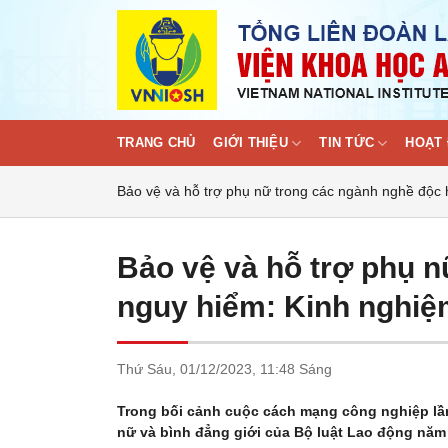
Skip
to
content
TRANG CHỦ
GIỚI THIỆU
TIN TỨC
HOẠT 
Bảo vệ và hỗ trợ phụ nữ trong các ngành nghề độc h
Bảo vệ và hỗ trợ phụ n
nguy hiểm: Kinh nghiệm
Thứ Sáu,
01/12/2023,
11:48 Sáng
Trong bối cảnh cuộc cách mạng công nghiệp lần 
nữ và bình đẳng giới của Bộ luật Lao động năm