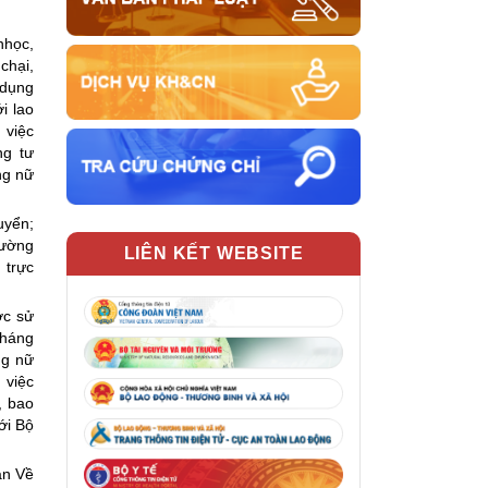
nhọc,
chại,
 dụng
i lao
 việc
ng tư
ng nữ
uyển;
hường
LIÊN KẾT WEBSITE
 trực
ợc sử
tháng
ng nữ
 việc
, bao
ới Bộ
an Về