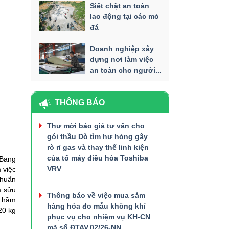
Siết chặt an toàn
lao động tại các mỏ
đá
Doanh nghiệp xây
dựng nơi làm việc
an toàn cho người...
THÔNG BÁO
Thư mời báo giá tư vấn cho
gói thầu Dò tìm hư hỏng gây
rò rỉ gas và thay thế linh kiện
của tổ máy điều hòa Toshiba
 Bang
VRV
 việc
chuẩn
m sửu
Thông báo về việc mua sắm
g hầm
hàng hóa đo mẫu không khí
20 kg
phục vụ cho nhiệm vụ KH-CN
mã số ĐTAV.02/26-NN