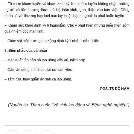
– Tổ chức khám tuyển và khám định kỳ. Khi khám tuyển không nhận những
người có tổn thương thực thể hệ thần kinh, gan, thận vào làm việc. Công
nhân có vết thương hay loét bàn tay, hoặc bệnh ngoài da phải hoãn tuyển.
– Khám sức khoẻ định kỳ 6 tháng/lần. Chú ý phát hiện những biểu hiện sớm
của nhiễm độc mạn tính.
– Giám sát môi trường lao động định kỳ ít nhất 1 năm 1 lần.
3. Biện pháp của cá nhân
– Mặc quần áo bảo hộ lao động đầy đủ, thích hợp.
– Cấm ăn uống, hút thuốc tại nơi làm việc.
– Tắm rửa, thay quần áo sau ca lao động.
PGS. TS ĐỖ HÀM
(Nguồn tin: Theo cuốn “Vệ sinh lao động và Bệnh nghề nghiệp”)