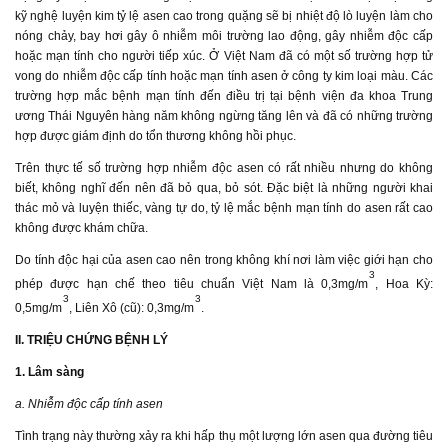
kỹ nghệ luyện kim tỷ lệ asen cao trong quặng sẽ bị nhiệt độ lò luyện làm cho
nóng chảy, bay hơi gây ô nhiễm môi trường lao động, gây nhiễm độc cấp
hoặc mạn tính cho người tiếp xúc. Ở Việt Nam đã có một số trường hợp tử
vong do nhiễm độc cấp tính hoặc mạn tính asen ở công ty kim loại màu. Các
trường hợp mắc bệnh mạn tính đến điều trị tại bệnh viện đa khoa Trung
ương Thái Nguyên hàng năm không ngừng tăng lên và đã có những trường
hợp được giám định do tổn thương không hồi phục.
Trên thực tế số trường hợp nhiễm độc asen có rất nhiều nhưng do không
biết, không nghĩ đến nên đã bỏ qua, bỏ sót. Đặc biệt là những người khai
thác mỏ và luyện thiếc, vàng tự do, tỷ lệ mắc bệnh mạn tính do asen rất cao
không được khám chữa.
Do tính độc hại của asen cao nên trong không khí nơi làm việc giới hạn cho
3
phép được hạn chế theo tiêu chuẩn Việt Nam là 0,3mg/m
, Hoa Kỳ:
3
3
0,5mg/m
, Liên Xô (cũ): 0,3mg/m
.
II. TRIỆU CHỨNG BỆNH LÝ
1. Lâm sàng
a. Nhiễm độc cấp tính asen
Tình trạng này thường xảy ra khi hấp thụ một lượng lớn asen qua đường tiêu