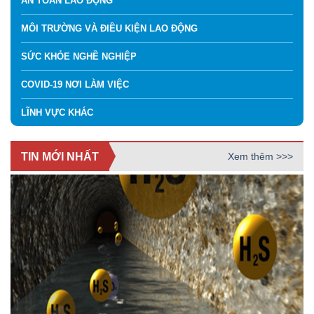
AN TOÀN LAO ĐỘNG
MÔI TRƯỜNG VÀ ĐIỀU KIỆN LAO ĐỘNG
SỨC KHỎE NGHỀ NGHIỆP
COVID-19 NƠI LÀM VIỆC
LĨNH VỰC KHÁC
TIN MỚI NHẤT
Xem thêm >>>