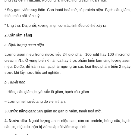
phủ vảy đen nhạt,đau. Nó cũng làm loét, thủng vách ngăn mũi.
* Suy gan, viêm suy thận: Gan thoái hoá mỡ, có protein niệu. Bạch cầu giảm,
thiếu máu bất sản tuỷ.
* Ung thư: Da, phổi, xương, mụn cơm ác tính đều có thể xảy ra.
2. Cận lâm sàng
a. Định lượng asen niệu
Lượng asen niệu trong nước tiểu 24 giờ phải 100 g/lít hay 100 micromol
creatinin/1ít. Ở vùng biển khi ăn cá hay thực phẩm biển làm tăng lượng asen
niệu. Do đó, để tránh sai lạc phải ngừng ăn các loại thực phẩm biển 2 ngày
trước khi lấy nước tiểu xét nghiệm.
b. Huyết học
– Hồng cầu giảm, huyết sắc tố giảm, bạch cầu giảm.
– Lượng mê huyết tăng do viêm thận.
3. Chức năng gan:
Suy giảm do gan bị viêm, thoái hoá mỡ.
4. Nước tiểu
: Ngoài lượng asen niệu cao, còn có protein, hồng cầu, bạch
cầu, trụ niệu do thận bị viêm cấp rồi viêm mạn tính.