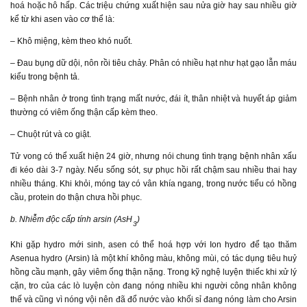
hoá hoặc hô hấp. Các triệu chứng xuất hiện sau nửa giờ hay sau nhiều giờ
kể từ khi asen vào cơ thể là:
– Khô miệng, kèm theo khó nuốt.
– Đau bụng dữ dội, nôn rồi tiêu chảy. Phân có nhiều hạt như hạt gạo lẫn máu
kiểu trong bệnh tả.
– Bệnh nhân ở trong tình trạng mất nước, đái ít, thân nhiệt và huyết áp giảm
thường có viêm ống thận cấp kèm theo.
– Chuột rút và co giật.
Tử vong có thể xuất hiện 24 giờ, nhưng nói chung tình trạng bệnh nhân xấu
đi kéo dài 3-7 ngày. Nếu sống sót, sự phục hồi rất chậm sau nhiều thai hay
nhiều tháng. Khi khỏi, móng tay có vân khía ngang, trong nước tiểu có hồng
cầu, protein do thận chưa hồi phục.
b. Nhiễm độc cấp tính arsin (AsH
)
3
Khi gặp hydro mới sinh, asen có thể hoá hợp với Ion hydro để tạo thăm
Asenua hydro (Arsin) là một khí không màu, không mùi, có tác dụng tiêu huỷ
hồng cầu mạnh, gây viêm ống thận nặng. Trong kỹ nghệ luyện thiếc khi xử lý
cặn, tro của các lò luyện còn đang nóng nhiều khi người công nhân không
thế và cũng vì nóng vội nên đã đổ nước vào khối sỉ đang nóng làm cho Arsin