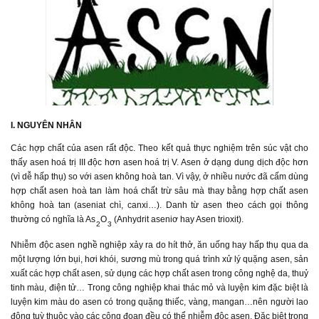
I. NGUYÊN NHÂN
Các hợp chất của asen rất độc. Theo kết quả thực nghiệm trên súc vật cho
thấy asen hoá trị III độc hơn asen hoá trị V. Asen ở dạng dung dịch độc hơn
(vì dễ hấp thụ) so với asen không hoà tan. Vì vậy, ở nhiều nước đã cấm dùng
hợp chất asen hoà tan làm hoá chất trừ sâu mà thay bằng hợp chất asen
không hoà tan (aseniat chì, canxi…). Danh từ asen theo cách gọi thông
thường có nghĩa là As
O
(Anhydrit aseniơ hay Asen trioxit).
2
3
Nhiễm độc asen nghề nghiệp xảy ra do hít thở, ăn uống hay hấp thụ qua da
một lượng lớn bụi, hơi khói, sương mù trong quá trình xử lý quặng asen, sản
xuất các hợp chất asen, sử dụng các hợp chất asen trong công nghệ da, thuỷ
tinh màu, điện tử… Trong công nghiệp khai thác mỏ và luyện kim đặc biệt là
luyện kim màu do asen có trong quặng thiếc, vàng, mangan…nên người lao
động tuỳ thuộc vào các công đoạn đều có thể nhiễm độc asen. Đặc biệt trong