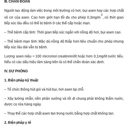
III. CHẨN ĐOÁN
Người lao động làm việc trong môi trường có hơi, bụi asen hay các hợp chất
3
vô cơ của asen. Cao hơn giới hạn tối đa cho phép 0,3mg/m
, có thời gian
tiếp xúc lâu đều có thể bị bệnh ở các thể cấp hoặc mạn.
– Thể bệnh cấp tính: Thời gian tiếp xúc ngắn với nồng độ hơi, bụi asen cao.
– Thể bệnh mạn tính: Mặc dù nồng độ thấp hơn tiêu chuẩn cho phép nhưng
tiếp xúc lâu dài vẫn bị bệnh.
Lượng asen niệu > 100 micromol creatinnin/lít hoặc hơn 0,1mg/lít nước tiểu.
Nếu có các dấu hiệu lâm sàng trên là có thể chẩn đoán xác định.
IV. DỰ PHÒNG
1. Biện pháp kỹ thuật
– Tổ chức thông hút gió và hút bụi, hơi asen tại chỗ.
– Xây tường nhẵn, nền phân xưởng và lối đi chung phải không thấm nước,
được cọ rửa hàng ngày.
– Thay thế các hợp chất asen tan trong nước bằng hợp chất không tan.
2. Biện pháp y tế