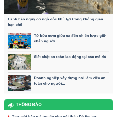
Cảnh báo nguy cơ ngộ độc khí H₂S trong không gian
hạn chế
Từ bữa cơm giữa ca đến chiến lược giữ
chân người...
Siết chặt an toàn lao động tại các mỏ đá
Doanh nghiệp xây dựng nơi làm việc an
toàn cho người...
THÔNG BÁO
Thư mời báo giá tư vấn cho gói thầu Dò tìm hư