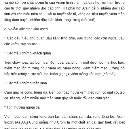
và mộ số hợp chất tương tự của Arsen hình thành và bay hơi với hàm lượng
cao tứ thời gây nhiễm độc cấp tính. Hít phải hơi Arsin dễ bị nhiễm độc cấp
tính với các biểu hiện sau: Đái ra huyết sắc tố, vàng da, tiêu huyết, viêm thận
tăng đạm huyết, nhiễm độc thần kinh trung ương (hôn mê).
c. Nhiễm độc mạn tính asen
* Các dấu hiệu chủ quan đầu tiên: Khó chịu, đau bụng, các cơn ngứa, đau
các khớp, suy nhược.
* Các triệu chứng khách quan
Tiêu chảy hoặc táo bón, ban đỏ ngoài da, phù mi mắt dưới, bộ mặt hốc hác,
niêm mạc tổn thương như viêm lợi, viêm họng, viêm niêm mạc đường hô
hấp trên (chảy nước mũi, ho, khản giọng), viêm màng tiếp hợp (đỏ mắt).
* Các triệu chứng thần kinh
Cảm giác tê cóng, bỏng da, kiến bò hoặc ngứa kèm theo run, co giật cơ, teo
cơ, liệt chi, viêm nhiều dây thần kinh gây liệt hoặc rối loạn cảm giác.
* Tổn thương ngoài da
Viêm loét, loạn sừng lòng bàn tay, bàn chân, sạm da, rụng lông tóc. Asen
trioxyt (As
O
) Cũng giống như Crôm là một chất ăn da, gây loét, vết loét
2
3