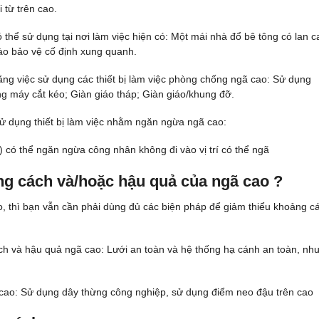
 từ trên cao.
thể sử dụng tại nơi làm việc hiện có: Một mái nhà đổ bê tông có lan c
rào bảo vệ cố định xung quanh.
ằng việc sử dụng các thiết bị làm việc phòng chống ngã cao: Sử dụng
g máy cắt kéo; Giàn giáo tháp; Giàn giáo/khung đỡ.
ử dụng thiết bị làm việc nhằm ngăn ngừa ngã cao:
i) có thể ngăn ngừa công nhân không đi vào vị trí có thể ngã
ng cách và/hoặc hậu quả của ngã cao ?
o, thì bạn vẫn cần phải dùng đủ các biện pháp để giảm thiểu khoảng c
ách và hậu quả ngã cao: Lưới an toàn và hệ thống hạ cánh an toàn, như
 cao: Sử dụng dây thừng công nghiệp, sử dụng điểm neo đậu trên cao