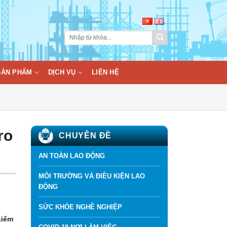
BẢN PHẨM
DỊCH VỤ
LIÊN HỆ
ro
CHUYÊN ĐỀ
AN TOÀN LAO ĐỘNG
MÔI TRƯỜNG VÀ ĐIỀU KIỆN LAO
ĐỘNG
SỨC KHỎE NGHỀ NGHIỆP
kiểm