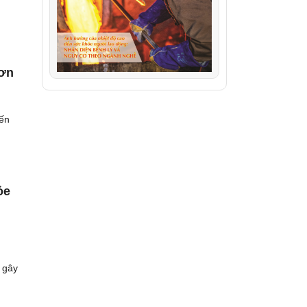
hơn
iến
ỏe
 gây