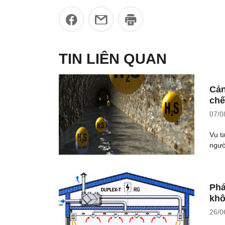
TIN LIÊN QUAN
Cản
chế
07/0
Vụ t
ngườ
Phá
khô
26/0