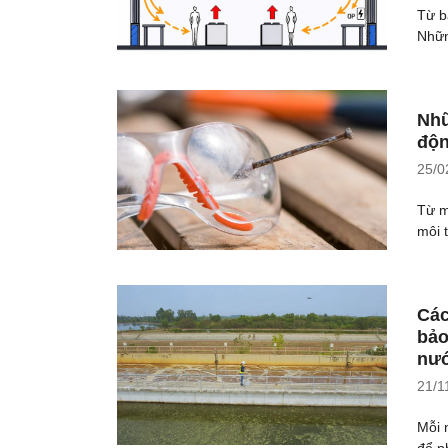
Từ b
Nhữn
Nhữ
độn
25/0
Từ m
môi 
Các
bảo
nư
21/1
Mỗi 
để p