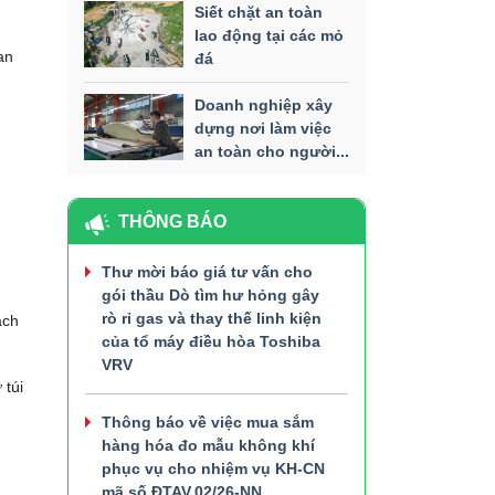
Siết chặt an toàn
lao động tại các mỏ
an
đá
Doanh nghiệp xây
dựng nơi làm việc
an toàn cho người...
THÔNG BÁO
Thư mời báo giá tư vấn cho
gói thầu Dò tìm hư hỏng gây
rò rỉ gas và thay thế linh kiện
ách
của tổ máy điều hòa Toshiba
VRV
 túi
Thông báo về việc mua sắm
hàng hóa đo mẫu không khí
phục vụ cho nhiệm vụ KH-CN
mã số ĐTAV.02/26-NN