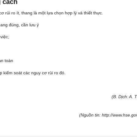
 cách
 rủi ro ít, thang là một lựa chọn hợp lý và thiết thực.
hang đúng, cần lưu ý
việc;
an toàn
p kiểm soát các nguy cơ rủi ro đó.
(B. Dịch: A. 
(Nguồn tin: http://www.hse.gov