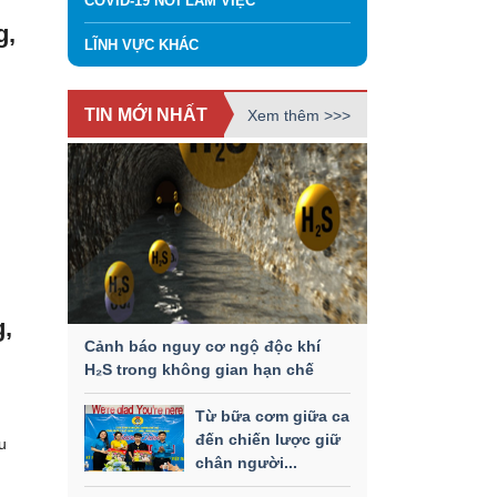
COVID-19 NƠI LÀM VIỆC
g,
LĨNH VỰC KHÁC
TIN MỚI NHẤT
Xem thêm >>>
g,
Cảnh báo nguy cơ ngộ độc khí
H₂S trong không gian hạn chế
Từ bữa cơm giữa ca
đến chiến lược giữ
u
chân người...