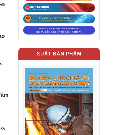
việc
ao
XUẤT BẢN PHẨM
o,
 đảm
 Kỳ