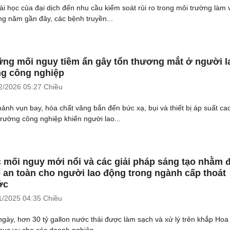
ài học của đại dịch đến nhu cầu kiểm soát rủi ro trong môi trường làm 
g năm gần đây, các bệnh truyền...
ng mối nguy tiềm ẩn gây tổn thương mắt ở người l
g công nghiệp
2/2026
05:27 Chiều
ảnh vụn bay, hóa chất văng bắn đến bức xạ, bụi và thiết bị áp suất ca
trường công nghiệp khiến người lao...
 mối nguy mới nổi và các giải pháp sáng tạo nhằm
 an toàn cho người lao động trong ngành cấp thoát
ớc
1/2025
04:35 Chiều
ngày, hơn 30 tỷ gallon nước thải được làm sạch và xử lý trên khắp Hoa
hục vụ cho các doanh nghiệp...