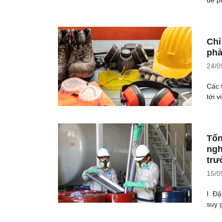
Chỉ
phả
24/0
Các 
tới v
Tổn
ngh
trư
15/0
I. Đ
suy 