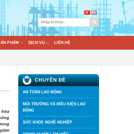
BẢN PHẨM
DỊCH VỤ
LIÊN HỆ
CHUYÊN ĐỀ
AN TOÀN LAO ĐỘNG
MÔI TRƯỜNG VÀ ĐIỀU KIỆN LAO
ĐỘNG
n hóa
 công
SỨC KHỎE NGHỀ NGHIỆP
trong
 giám