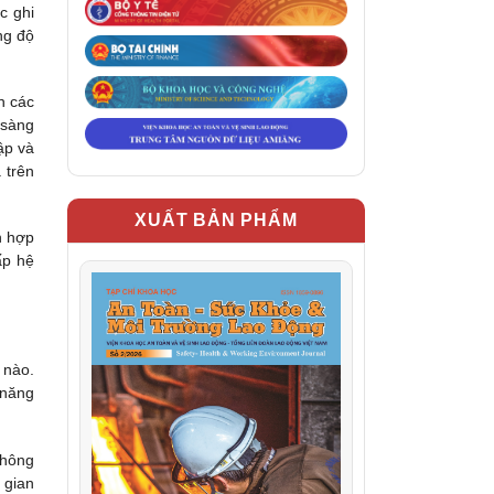
c ghi
ng độ
n các
 sàng
ập và
 trên
XUẤT BẢN PHẨM
h hợp
ấp hệ
 nào.
 năng
không
 gian