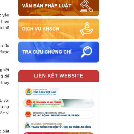
c yêu
 hiện
ó thể
ua đó
 được
ghiệt
LIÊN KẾT WEBSITE
ng để
 thay
, với
ểu sự
ác vị
 biệt