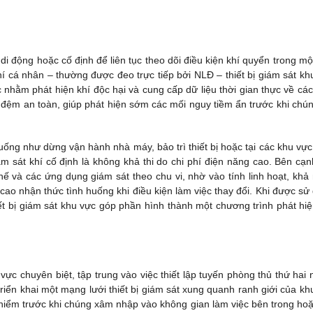
 di động hoặc cố định để liên tục theo dõi điều kiện khí quyển trong mộ
hí cá nhân – thường được đeo trực tiếp bởi NLĐ – thiết bị giám sát kh
 nhằm phát hiện khí độc hại và cung cấp dữ liệu thời gian thực về các
đệm an toàn, giúp phát hiện sớm các mối nguy tiềm ẩn trước khi chún
huống như dừng vận hành nhà máy, bảo trì thiết bị hoặc tại các khu vực
ám sát khí cố định là không khả thi do chi phí điện năng cao. Bên cạn
chế và các ứng dụng giám sát theo chu vi, nhờ vào tính linh hoạt, khả
ao nhận thức tình huống khi điều kiện làm việc thay đổi. Khi được sử
iết bị giám sát khu vực góp phần hình thành một chương trình phát hiệ
vực chuyên biệt, tập trung vào việc thiết lập tuyến phòng thủ thứ hai
riển khai một mạng lưới thiết bị giám sát xung quanh ranh giới của kh
y hiểm trước khi chúng xâm nhập vào không gian làm việc bên trong hoặ