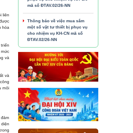
mã số ĐTAV.02/26-NN
 liên
Thông báo về việc mua sắm
 được
một số vật tư thiết bị phục vụ
n hóa
cho nhiệm vụ KH-CN mã số
ĐTAV.02/26-NN
triển
á mức
ng và
ất và
 công
à môi
m đảm
 diện
trong