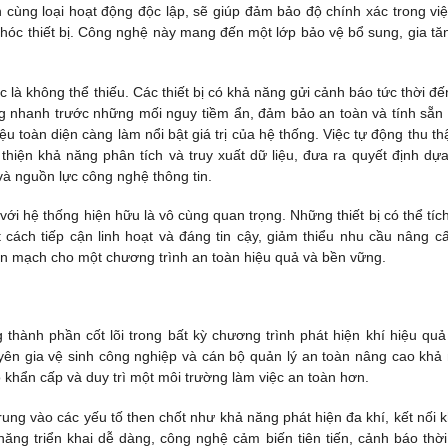
 cùng loại hoạt động độc lập, sẽ giúp đảm bảo độ chính xác trong việ
 hóc thiết bị. Công nghệ này mang đến một lớp bảo vệ bổ sung, gia tă
 là không thể thiếu. Các thiết bị có khả năng gửi cảnh báo tức thời đế
ứng nhanh trước những mối nguy tiềm ẩn, đảm bảo an toàn và tính sẵn
ệu toàn diện càng làm nổi bật giá trị của hệ thống. Việc tự động thu th
i thiện khả năng phân tích và truy xuất dữ liệu, đưa ra quyết định dựa
 và nguồn lực công nghệ thông tin.
với hệ thống hiện hữu là vô cùng quan trọng. Những thiết bị có thể tíc
cách tiếp cận linh hoạt và đáng tin cậy, giảm thiểu nhu cầu nâng c
iền mạch cho một chương trình an toàn hiệu quả và bền vững.
 thành phần cốt lõi trong bất kỳ chương trình phát hiện khí hiệu quả
yên gia vệ sinh công nghiệp và cán bộ quản lý an toàn nâng cao khả
khẩn cấp và duy trì một môi trường làm việc an toàn hơn.
 trung vào các yếu tố then chốt như khả năng phát hiện đa khí, kết nối 
hả năng triển khai dễ dàng, công nghệ cảm biến tiên tiến, cảnh báo thời