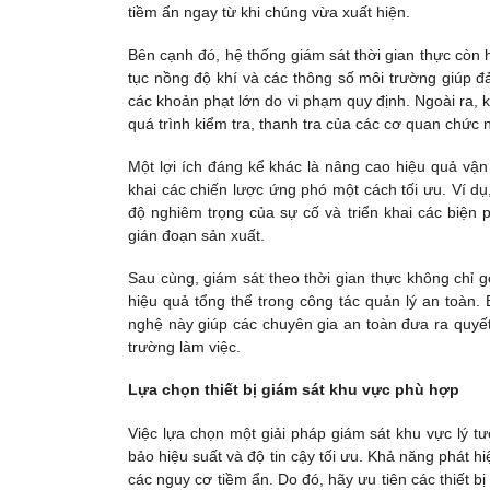
tiềm ẩn ngay từ khi chúng vừa xuất hiện.
Bên cạnh đó, hệ thống giám sát thời gian thực còn h
tục nồng độ khí và các thông số môi trường giúp đ
các khoản phạt lớn do vi phạm quy định. Ngoài ra, 
quá trình kiểm tra, thanh tra của các cơ quan chức 
Một lợi ích đáng kể khác là nâng cao hiệu quả vận
khai các chiến lược ứng phó một cách tối ưu. Ví dụ
độ nghiêm trọng của sự cố và triển khai các biện
gián đoạn sản xuất.
Sau cùng, giám sát theo thời gian thực không chỉ 
hiệu quả tổng thể trong công tác quản lý an toàn.
nghệ này giúp các chuyên gia an toàn đưa ra quyết
trường làm việc.
Lựa chọn thiết bị giám sát khu vực phù hợp
Việc lựa chọn một giải pháp giám sát khu vực lý t
bảo hiệu suất và độ tin cậy tối ưu. Khả năng phát hi
các nguy cơ tiềm ẩn. Do đó, hãy ưu tiên các thiết b