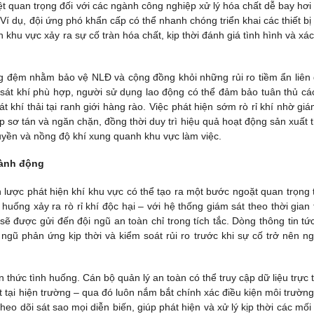
t quan trọng đối với các ngành công nghiệp xử lý hóa chất dễ bay hơi
í dụ, đội ứng phó khẩn cấp có thể nhanh chóng triển khai các thiết bị
 khu vực xảy ra sự cố tràn hóa chất, kịp thời đánh giá tình hình và xác
ng đệm nhằm bảo vệ NLĐ và cộng đồng khỏi những rủi ro tiềm ẩn liên
ám sát khí phù hợp, người sử dụng lao động có thể đảm bảo tuân thủ cá
khí thải tại ranh giới hàng rào. Việc phát hiện sớm rò rỉ khí nhờ giá
háp sơ tán và ngăn chặn, đồng thời duy trì hiệu quả hoạt động sản xuất 
ruyền và nồng độ khí xung quanh khu vực làm việc.
hành động
n lược phát hiện khí khu vực có thể tạo ra một bước ngoặt quan trọng 
uống xảy ra rò rỉ khí độc hại – với hệ thống giám sát theo thời gian 
ẽ được gửi đến đội ngũ an toàn chỉ trong tích tắc. Dòng thông tin tức
ngũ phản ứng kịp thời và kiểm soát rủi ro trước khi sự cố trở nên n
 thức tình huống. Cán bộ quản lý an toàn có thể truy cập dữ liệu trực 
t tại hiện trường – qua đó luôn nắm bắt chính xác điều kiện môi trường
heo dõi sát sao mọi diễn biến, giúp phát hiện và xử lý kịp thời các mối