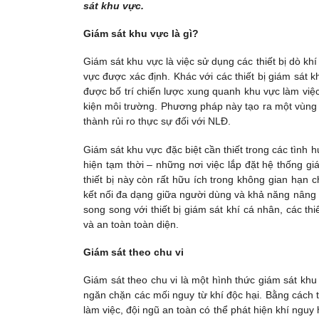
sát khu vực.
Giám sát khu vực là gì?
Giám sát khu vực là việc sử dụng các thiết bị dò khí
vực được xác định. Khác với các thiết bị giám sát k
được bố trí chiến lược xung quanh khu vực làm việc
kiện môi trường. Phương pháp này tạo ra một vùng 
thành rủi ro thực sự đối với NLĐ.
Giám sát khu vực đặc biệt cần thiết trong các tình 
hiện tạm thời – những nơi việc lắp đặt hệ thống gi
thiết bị này còn rất hữu ích trong không gian hạn 
kết nối đa dạng giữa người dùng và khả năng nâng c
song song với thiết bị giám sát khí cá nhân, các th
và an toàn toàn diện.
Giám sát theo chu vi
Giám sát theo chu vi là một hình thức giám sát khu 
ngăn chặn các mối nguy từ khí độc hại. Bằng cách t
làm việc, đội ngũ an toàn có thể phát hiện khí ngu