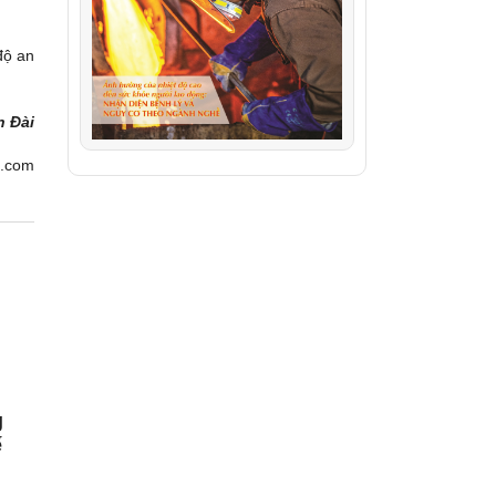
độ an
n Đài
b.com
g
ế