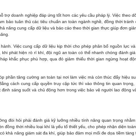
ỗ trợ doanh nghiệp đáp ứng tốt hơn các yêu cầu pháp lý. Việc theo dõi
ảm bảo tuân thủ các tiêu chuẩn an toàn ngành nghề, đồng thời tránh
khả năng cung cấp dữ liệu và báo cáo theo thời gian thực giúp đơn giả
năng.
 hành. Việc cung cấp dữ liệu kịp thời cho phép phân bổ nguồn lực và 
, khi phát hiện rò rỉ khí, đội ngũ an toàn có thể nhanh chóng đánh gi
 pháp khắc phục phù hợp, qua đó giảm thiểu thời gian ngừng hoạt độ
góp phần tăng cường an toàn tại nơi làm việc mà còn thúc đẩy hiệu su
 Bằng cách cung cấp quyền truy cập tức thì vào thông tin quan trọng,
 định sáng suốt và chủ động hơn trong việc bảo vệ người lao động v
ưởng đòi hỏi phải đánh giá kỹ lưỡng nhiều tính năng quan trọng nhằ
ện đồng thời nhiều loại khí là yếu tố thiết yếu, cho phép nhận diện toàn
ị có khả năng giám sát đa khí, giúp bảo đảm mọi mối đe dọa tiềm tàng 