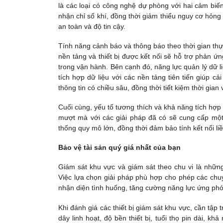
là các loại có công nghệ dự phòng với hai cảm biến
nhận chỉ số khí, đồng thời giảm thiểu nguy cơ hỏng
an toàn và độ tin cậy.
Tính năng cảnh báo và thông báo theo thời gian thực
nền tảng và thiết bị được kết nối sẽ hỗ trợ phản 
trong vận hành. Bên cạnh đó, năng lực quản lý dữ li
tích hợp dữ liệu với các nền tảng tiên tiến giúp cả
thông tin có chiều sâu, đồng thời tiết kiệm thời gian
Cuối cùng, yếu tố tương thích và khả năng tích hợp 
mượt mà với các giải pháp đã có sẽ cung cấp một 
thống quy mô lớn, đồng thời đảm bảo tính kết nối l
Bảo vệ tài sản quý giá nhất của bạn
Giám sát khu vực và giám sát theo chu vi là những
Việc lựa chọn giải pháp phù hợp cho phép các chu
nhận diện tình huống, tăng cường năng lực ứng phó 
Khi đánh giá các thiết bị giám sát khu vực, cần tập
dây linh hoạt, độ bền thiết bị, tuổi thọ pin dài, k