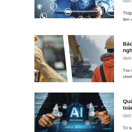
08/0
Thập
làm v
Bảo
ngh
08/0
Tìm 
chỉn
Quả
toà
08/0
Trí 