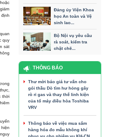
 hoặc
 giám
Đảng ủy Viện Khoa
 định
học An toàn và Vệ
sinh lao...
 quan
Bộ Nội vụ yêu cầu
c quy
rà soát, kiểm tra
m sát
chặt chẽ...
thông
THÔNG BÁO
Thư mời báo giá tư vấn cho
trong
gói thầu Dò tìm hư hỏng gây
thực,
rò rỉ gas và thay thế linh kiện
 thời
của tổ máy điều hòa Toshiba
ghiêm
VRV
tuyến
Thông báo về việc mua sắm
 hiện
hàng hóa đo mẫu không khí
 nguy
phục vụ cho nhiệm vụ KH-CN