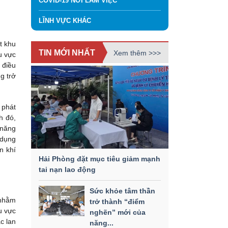
COVID-19 NƠI LÀM VIỆC
LĨNH VỰC KHÁC
t khu
TIN MỚI NHẤT
Xem thêm >>>
u vực
 điều
g trở
 phát
h đó,
 năng
 dụng
n khí
Hải Phòng đặt mục tiêu giảm mạnh
tai nạn lao động
Sức khỏe tâm thần
 nhằm
trở thành “điểm
u vực
nghẽn” mới của
c lan
năng...