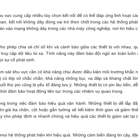
khu vực cung cấp nhiều tùy chọn kết nối để có thể đáp ứng linh hoạt cá
n, kết nối không dây đóng vai trò then chốt trong các hệ thống phát
oàn vào mạng không dây trong các nhà máy công nghiệp, nơi tín hiệu c
cho phép chia sẻ chỉ số khí và cảnh báo giữa các thiết bị với nhau, q
 truy cập dữ liệu từ xa. Tính năng này đảm bảo đội ngũ an toàn luôn
ọi sự cố phát sinh.
iám sát khu vực cần có khả năng chịu được điều kiện môi trường khắc n
 bị có lớp vỏ chắc chắn, khả năng chống bụi, va đập và kháng chất lỏ
i thọ pin cũng là yếu tố đáng lưu ý. Những thiết bị có pin lâu bền, dễ
 thời đảm bảo hoạt động liên tục trong các nhiệm vụ quan trọng.
ọng trong việc đảm bảo hiệu quả vận hành. Những thiết bị dễ lắp đặt
n giá ba chân, cột hoặc gắn tường sẽ tiết kiệm thời gian và giảm thi
này cho phép định vị nhanh chóng và hiệu quả các thiết bị giám sát tại c
mọi hệ thống phát hiện khí hiệu quả. Những cảm biến đáng tin cậy, đặc