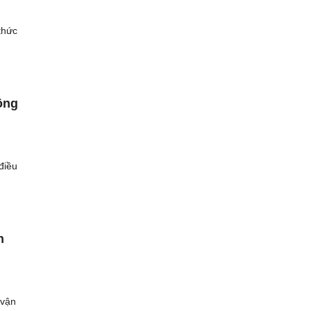
thức
ông
điều
n
 vận