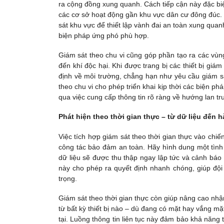
ra cộng đồng xung quanh. Cách tiếp cận này đặc biệ
các cơ sở hoạt động gần khu vực dân cư đông đúc. V
sát khu vực để thiết lập vành đai an toàn xung quanh
biện pháp ứng phó phù hợp.
Giám sát theo chu vi cũng góp phần tạo ra các vù
đến khí độc hại. Khi được trang bị các thiết bị gi
định về môi trường, chẳng hạn như yêu cầu giám sát 
theo chu vi cho phép triển khai kịp thời các biện p
qua việc cung cấp thông tin rõ ràng về hướng lan t
Phát hiện theo thời gian thực – từ dữ liệu đến 
Việc tích hợp giám sát theo thời gian thực vào chiế
công tác bảo đảm an toàn. Hãy hình dung một tình h
dữ liệu sẽ được thu thập ngay lập tức và cảnh báo s
này cho phép ra quyết định nhanh chóng, giúp đội 
trọng.
Giám sát theo thời gian thực còn giúp nâng cao nhận
từ bất kỳ thiết bị nào – dù đang có mặt hay vắng mặ
tại. Luồng thông tin liên tục này đảm bảo khả năng t