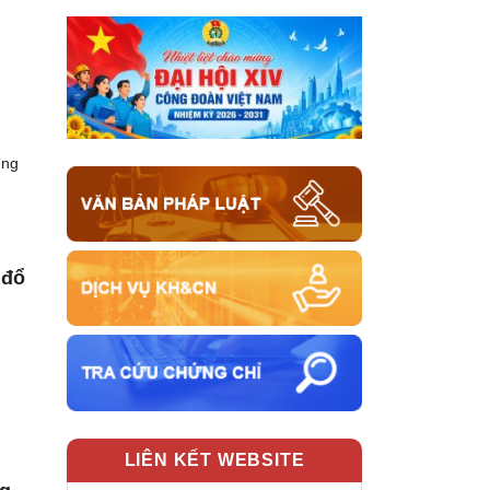
ung
 đổ
LIÊN KẾT WEBSITE