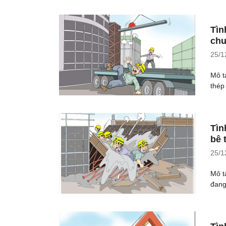
Tìn
chu
25/1
Mô t
thép 
Tìn
bê 
25/1
Mô t
đang