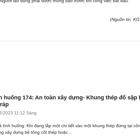
gười lao động phải được thông báo trước khi công việc bắt đầu.
(Nguồn tin: K
h huống 174: An toàn xây dựng- Khung thép đổ sập 
 ráp
2/2023
11:12 Sáng
ả tình huống: Khi đang lắp một chi tiết vào một khung thép đứng tại cô
ng xây dựng bê tông cốt thép hoặc...