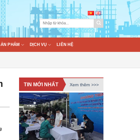
BẢN PHẨM
DỊCH VỤ
LIÊN HỆ
m
TIN MỚI NHẤT
Xem thêm >>>
g