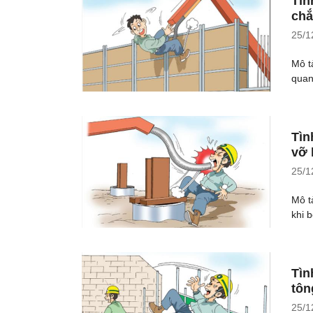
Tìn
chắ
25/1
Mô t
quan
Tìn
vỡ 
25/1
Mô t
khi 
Tìn
tôn
25/1