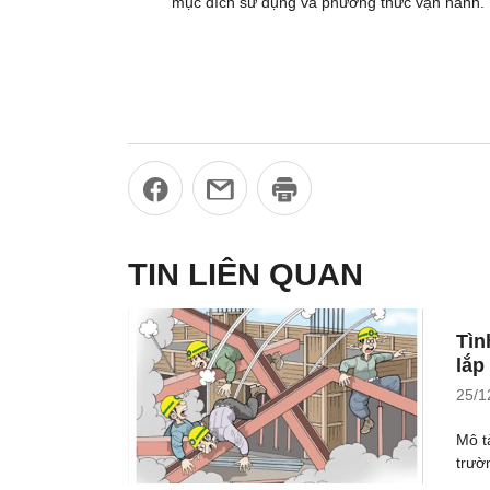
mục đích sử dụng và phương thức vận hành. N
TIN LIÊN QUAN
Tìn
lắp
25/1
Mô t
trườ