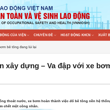
ĐỘNG CỦA VIỆN
CHUYÊN ĐỀ
HOẠT ĐỘNG KHCN
XUẤT 
ơm bê tông đang lùi lại
àn xây dựng – Va đập với xe bơ
thống thoát nước, xe bơm hoàn thành việc đổ bê tông nền hệ thốn
âm chết một công nhân.