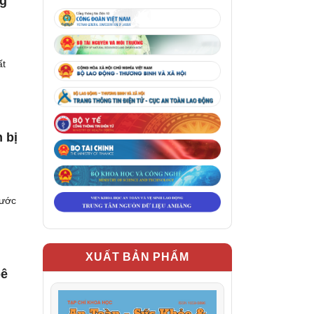
ng
ất
 bị
nước
XUẤT BẢN PHẨM
bê