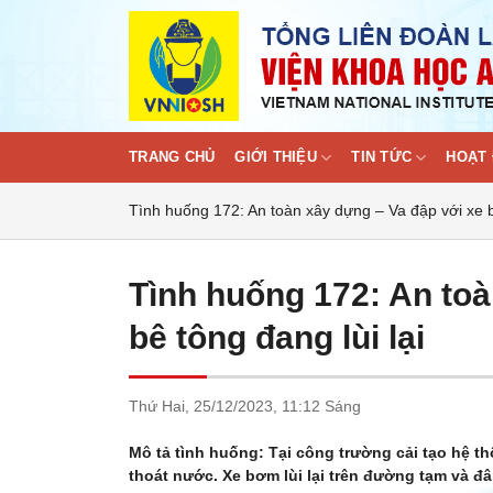
Skip
to
content
TRANG CHỦ
GIỚI THIỆU
TIN TỨC
HOẠT 
Tình huống 172: An toàn xây dựng – Va đập với xe b
Tình huống 172: An to
bê tông đang lùi lại
Thứ Hai,
25/12/2023,
11:12 Sáng
Mô tả tình huống: Tại công trường cải tạo hệ 
thoát nước. Xe bơm lùi lại trên đường tạm và đ