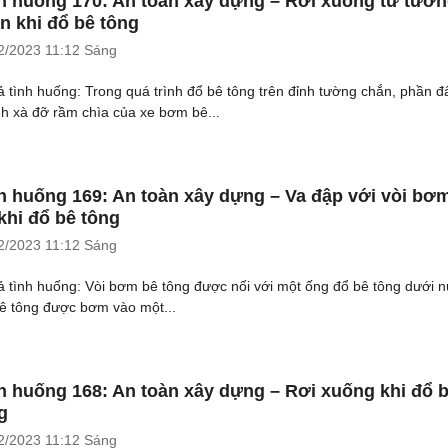
h huống 170: An toàn xây dựng – Rơi xuống từ tườ
n khi đổ bê tông
2/2023
11:12 Sáng
ả tình huống: Trong quá trình đổ bê tông trên đỉnh tường chắn, phần đ
h xà đỡ rầm chìa của xe bơm bê...
h huống 169: An toàn xây dựng – Va đập với vòi bơm
khi đổ bê tông
2/2023
11:12 Sáng
ả tình huống: Vòi bơm bê tông được nối với một ống đổ bê tông dưới 
bê tông được bơm vào một...
h huống 168: An toàn xây dựng – Rơi xuống khi đổ 
g
2/2023
11:12 Sáng