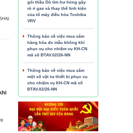
gói thầu Dò tìm hư hỏng gây
rò rỉ gas và thay thế linh kiện
của tổ máy điều hòa Toshiba
OSHA)
VRV
Thông báo về việc mua sắm
hàng hóa đo mẫu không khí
phục vụ cho nhiệm vụ KH-CN
mã số ĐTAV.02/26-NN
Thông báo về việc mua sắm
một số vật tư thiết bị phục vụ
cho nhiệm vụ KH-CN mã số
ĐTAV.02/26-NN
khi
ng