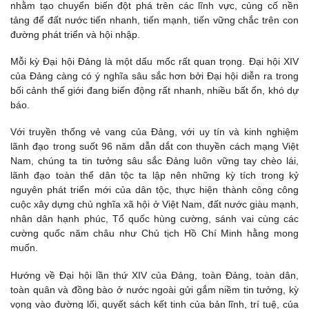
nhằm tạo chuyển biến đột phá trên các lĩnh vực, củng cố nền
tảng để đất nước tiến nhanh, tiến mạnh, tiến vững chắc trên con
đường phát triển và hội nhập.
Mỗi kỳ Đại hội Đảng là một dấu mốc rất quan trọng. Đại hội XIV
của Đảng càng có ý nghĩa sâu sắc hơn bởi Đại hội diễn ra trong
bối cảnh thế giới đang biến động rất nhanh, nhiều bất ổn, khó dự
báo.
Với truyền thống vẻ vang của Đảng, với uy tín và kinh nghiệm
lãnh đạo trong suốt 96 năm dẫn dắt con thuyền cách mạng Việt
Nam, chúng ta tin tưởng sâu sắc Đảng luôn vững tay chèo lái,
lãnh đạo toàn thể dân tộc ta lập nên những kỳ tích trong kỷ
nguyên phát triển mới của dân tộc, thực hiện thành công công
cuộc xây dựng chủ nghĩa xã hội ở Việt Nam, đất nước giàu mạnh,
nhân dân hạnh phúc, Tổ quốc hùng cường, sánh vai cùng các
cường quốc năm châu như Chủ tịch Hồ Chí Minh hằng mong
muốn.
Hướng về Đại hội lần thứ XIV của Đảng, toàn Đảng, toàn dân,
toàn quân và đồng bào ở nước ngoài gửi gắm niềm tin tưởng, kỳ
vọng vào đường lối, quyết sách kết tinh của bản lĩnh, trí tuệ, của