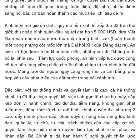
những kết quả rất quan trọng, toàn diện, đột phá, nhiều điểm
sáng nổi bật, cơ bản hoàn thành các mục tiêu, chỉ tiêu đề ra.
Kinh tế vĩ mô giữ ổn định; quy mô nền kinh tế xếp thứ 32 trên thế
giới; thu nhập bình quân đầu người đạt hơn 5.000 USD, đưa Việt
Nam vào nhóm các nước thu nhập trung bình cao (hoàn thành
một trong những cột mốc lớn mà Đại hội XIII của Đảng đặt ra). An
sinh xã hội được triển khai toàn diện, nhất quán để “không ai bị
bỏ lại phía sau”. Tiềm lực quốc phòng, an ninh tiếp tục được củng
cố tạo nền tảng vững chắc cho ổn định chính trị và phát triển đất
nước. Mạng lưới đối ngoại ngày càng rộng mở và cân bằng, phù
hợp yêu cầu phát triển của đất nước trong bối cảnh mới.
Đặc biệt, với sự thống nhất và quyết tâm rất cao, cả hệ thống
chính trị đã thực hiện quyết liệt việc tinh gọn tổ chức bộ máy, sắp
xếp đơn vị hành chính, tạo dư địa, tiềm năng, không gian phát
triển mới; đồng thời tổ chức mô hình chính quyền địa phương 2
cấp, đẩy mạnh phân cấp, phân quyền, nâng cao năng lực lãnh
đạo, quản lý, tự chủ, tự chịu trách nhiệm của các cấp cơ sở,
quyết tâm thực hiện chính quyền kiến tạo phát triển, phục vụ
nhân dân. Bộ Chính trị đã ban hành 9 nghị quyết chiến lược