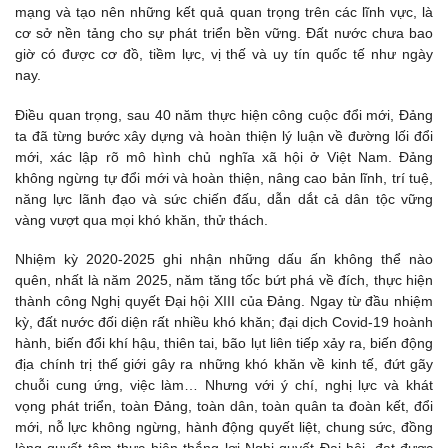
mạng và tạo nên những kết quả quan trọng trên các lĩnh vực, là
cơ sở nền tảng cho sự phát triển bền vững. Đất nước chưa bao
giờ có được cơ đồ, tiềm lực, vị thế và uy tín quốc tế như ngày
nay.
Điều quan trọng, sau 40 năm thực hiện công cuộc đổi mới, Đảng
ta đã từng bước xây dựng và hoàn thiện lý luận về đường lối đổi
mới, xác lập rõ mô hình chủ nghĩa xã hội ở Việt Nam. Đảng
không ngừng tự đổi mới và hoàn thiện, nâng cao bản lĩnh, trí tuệ,
năng lực lãnh đạo và sức chiến đấu, dẫn dắt cả dân tộc vững
vàng vượt qua mọi khó khăn, thử thách.
Nhiệm kỳ 2020-2025 ghi nhận những dấu ấn không thể nào
quên, nhất là năm 2025, năm tăng tốc bứt phá về đích, thực hiện
thành công Nghị quyết Đại hội XIII của Đảng. Ngay từ đầu nhiệm
kỳ, đất nước đối diện rất nhiều khó khăn; đại dịch Covid-19 hoành
hành, biến đổi khí hậu, thiên tai, bão lụt liên tiếp xảy ra, biến động
địa chính trị thế giới gây ra những khó khăn về kinh tế, đứt gãy
chuỗi cung ứng, việc làm… Nhưng với ý chí, nghị lực và khát
vọng phát triển, toàn Đảng, toàn dân, toàn quân ta đoàn kết, đổi
mới, nỗ lực không ngừng, hành động quyết liệt, chung sức, đồng
lòng quyết tâm thực hiện thắng lợi Nghị quyết Đại hội, đạt được