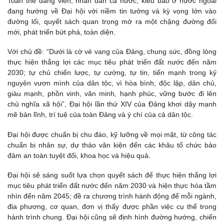
Toàn thể đảng viên, nhân dân cả nước, kiều bào ở nước ngoài
đang hướng về Đại hội với niềm tin tưởng và kỳ vọng lớn vào
đường lối, quyết sách quan trọng mở ra một chặng đường đổi
mới, phát triển bứt phá, toàn diện.
Với chủ đề: “Dưới lá cờ vẻ vang của Đảng, chung sức, đồng lòng
thực hiện thắng lợi các mục tiêu phát triển đất nước đến năm
2030; tự chủ chiến lược, tự cường, tự tin, tiến mạnh trong kỷ
nguyên vươn mình của dân tộc, vì hòa bình, độc lập, dân chủ,
giàu mạnh, phồn vinh, văn minh, hạnh phúc, vững bước đi lên
chủ nghĩa xã hội”, Đại hội lần thứ XIV của Đảng khơi dậy mạnh
mẽ bản lĩnh, trí tuệ của toàn Đảng và ý chí của cả dân tộc.
Đại hội được chuẩn bị chu đáo, kỹ lưỡng về mọi mặt, từ công tác
chuẩn bị nhân sự, dự thảo văn kiện đến các khâu tổ chức bảo
đảm an toàn tuyệt đối, khoa học và hiệu quả.
Đại hội sẽ sáng suốt lựa chọn quyết sách để thực hiện thắng lợi
mục tiêu phát triển đất nước đến năm 2030 và hiện thực hóa tầm
nhìn đến năm 2045; đề ra chương trình hành động để mỗi ngành,
địa phương, cơ quan, đơn vị thấy được phần việc cụ thể trong
hành trình chung. Đại hội cũng sẽ định hình đường hướng, chiến