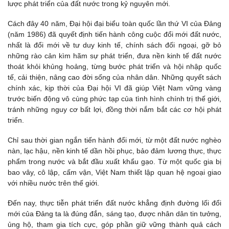
lược phát triển của đất nước trong kỷ nguyên mới.
Cách đây 40 năm, Đại hội đại biểu toàn quốc lần thứ VI của Đảng
(năm 1986) đã quyết định tiến hành công cuộc đổi mới đất nước,
nhất là đổi mới về tư duy kinh tế, chính sách đối ngoại, gỡ bỏ
những rào cản kìm hãm sự phát triển, đưa nền kinh tế đất nước
thoát khỏi khủng hoảng, từng bước phát triển và hội nhập quốc
tế, cải thiện, nâng cao đời sống của nhân dân. Những quyết sách
chính xác, kịp thời của Đại hội VI đã giúp Việt Nam vững vàng
trước biến động vô cùng phức tạp của tình hình chính trị thế giới,
tránh những nguy cơ bất lợi, đồng thời nắm bắt các cơ hội phát
triển.
Chỉ sau thời gian ngắn tiến hành đổi mới, từ một đất nước nghèo
nàn, lạc hậu, nền kinh tế dần hồi phục, bảo đảm lương thực, thực
phẩm trong nước và bắt đầu xuất khẩu gạo. Từ một quốc gia bị
bao vây, cô lập, cấm vận, Việt Nam thiết lập quan hệ ngoại giao
với nhiều nước trên thế giới.
Đến nay, thực tiễn phát triển đất nước khẳng định đường lối đổi
mới của Đảng ta là đúng đắn, sáng tạo, được nhân dân tin tưởng,
ủng hộ, tham gia tích cực, góp phần giữ vững thành quả cách