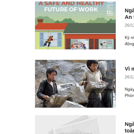
Ngà
An 
26/1
Kỷ n
động 
Vì 
26/1
Ngày
Phòn
Ngà
toà