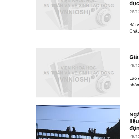
dục
26/1
Bài 
Châu
Giả
26/1
Lao 
nhóm
Ngà
liệ
độn
26/1