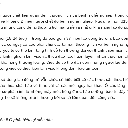
c.
người chết liên quan đến thương tích và bệnh nghề nghiệp, trong 
 và khoảng 2 triệu người chết do bệnh nghề nghiệp. Ngoài ra, hơn 313 
g nhưng cũng để lại thương tích nặng nề và mất đi khả năng lao động
tuổi (15-24 tuổi) – trong đó bao gồm 37 triệu lao động trẻ em. Lao độn
 và có nguy cơ cao phải chịu các tai nạn thương tích và bệnh nghề n
 yếu tố có thể làm tăng tính dễ tổn thương đối với thanh thiếu niên, 
iếu kinh nghiệm làm việc và thiếu đào tạo, huấn luyện, nhận thức hạn c
u khả năng thương lượng. Điều đó có thể dẫn đến những người lao độn
ng việc có điều kiện làm việc không đảm bảo an toàn.
i sử dụng lao động trẻ vẫn chức có hiểu biết cề các bước cần thực hi
ừ sâu, hóa chất bảo vệ thực vật và các mối nguy hại khác. Ở các làng 
y cơ phát sinh từ những máy móc hông được bảo dưỡng, bảo trì đầy 
ằng, họ sẽ không bị ảnh hưởng bởi sự cố liên quan đến công việc.
iện ILO phát biểu tại diễn đàn