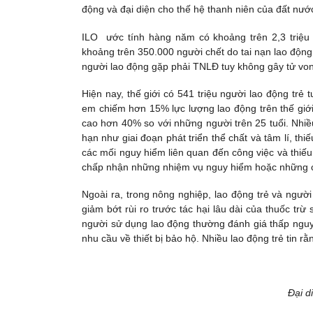
động và đại diện cho thế hệ thanh niên của đất nướ
ILO ước tính hàng năm có khoảng trên 2,3 triệu 
khoảng trên 350.000 người chết do tai nạn lao động
người lao động gặp phải TNLĐ tuy không gây tử von
Hiện nay, thế giới có 541 triệu người lao động trẻ 
em chiếm hơn 15% lực lượng lao động trên thế giới
cao hơn 40% so với những người trên 25 tuổi. Nhiều
hạn như giai đoạn phát triển thể chất và tâm lí, th
các mối nguy hiểm liên quan đến công việc và thiế
chấp nhận những nhiệm vụ nguy hiểm hoặc những cô
Ngoài ra, trong nông nghiệp, lao động trẻ và ngườ
giảm bớt rùi ro trước tác hại lâu dài của thuốc tr
người sử dụng lao động thường đánh giá thấp ngu
nhu cầu về thiết bị bảo hộ. Nhiều lao động trẻ tin r
Đại d