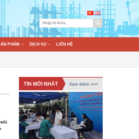
BẢN PHẨM
DỊCH VỤ
LIÊN HỆ
TIN MỚI NHẤT
Xem thêm >>>
 môi
o