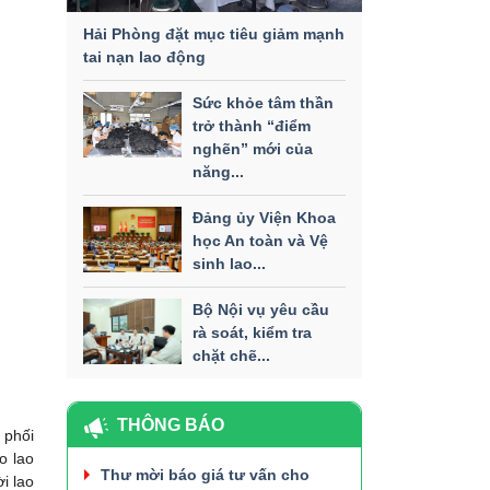
Hải Phòng đặt mục tiêu giảm mạnh
tai nạn lao động
Sức khỏe tâm thần
trở thành “điểm
nghẽn” mới của
năng...
Đảng ủy Viện Khoa
học An toàn và Vệ
sinh lao...
Bộ Nội vụ yêu cầu
rà soát, kiểm tra
chặt chẽ...
THÔNG BÁO
 phối
o lao
Thư mời báo giá tư vấn cho
i lao