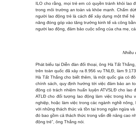
ILO cho rằng, mọi trẻ em có quyền tránh khỏi lao 
trong môi trường an toàn và khỏe mạnh. Chấm dứt 
người lao động trẻ là cách để xây dựng một thế hệ 
năng đóng góp vào tăng trưởng kinh tế và công bằng 
người lao động, đảm bảo cuộc sống của cha mẹ, các 
Nhiều 
Phát biểu tại Diễn đàn đối thoại, ông Hà Tất Thắng
trên toàn quốc đã xảy ra 8.956 vụ TNLĐ, làm 9.173
Hà Tất Thắng cho biết thêm, là một quốc gia có đô
chính sách, quy định hướng tới việc đảm bảo an t
động có trách nhiệm huấn luyện ATVSLĐ cho lao đ
ATLĐ cho đối tượng lao động làm việc trong khu v
nghiệp, hoặc làm việc trong các ngành nghề nông,
với những thách thức và tồn tại trong ngăn ngừa và 
đó bao gồm cả thách thức trong vấn đề nâng cao nhậ
động trẻ”, ông Thắng nói.