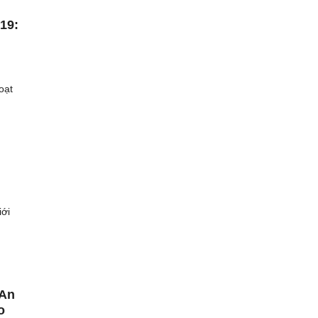
019:
oạt
iới
 An
o