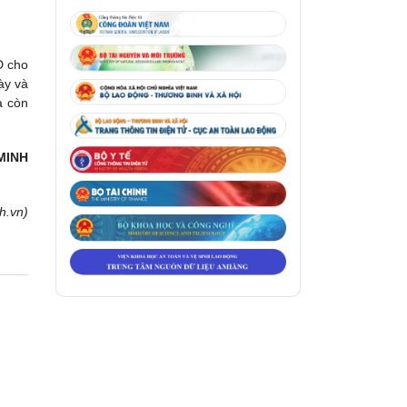
Đ cho
ày và
à còn
MINH
h.vn)