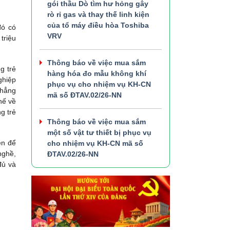
gói thầu Dò tìm hư hỏng gây
rò rỉ gas và thay thế linh kiện
của tổ máy điều hòa Toshiba
đó có
VRV
triệu
.
Thông báo về việc mua sắm
g trẻ
hàng hóa đo mẫu không khí
ghiệp
phục vụ cho nhiệm vụ KH-CN
chẳng
mã số ĐTAV.02/26-NN
hế về
g trẻ
Thông báo về việc mua sắm
một số vật tư thiết bị phục vụ
ện để
cho nhiệm vụ KH-CN mã số
nghề,
ĐTAV.02/26-NN
đủ và