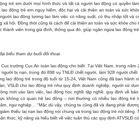
động trẻ em dưới mọi hình thức và tất cả người lao động có quyền làm
lao động trẻ em nguy hiểm, độc hại và cải thiện an toàn và sức khỏ
người lao động tương lao làm việc có năng suất, có thu nhập tốt và c
xã hội. Đồng thời cũng là cách để cải thiện an toàn và sức khỏe cho t
thành viên trong gia đình, thông qua đó, giúp ngăn ngừa lao động tr
đại biểu tham dự buổi đối thoại
, Cục trưởng Cục An toàn lao động cho biết: Tại Việt Nam, trong năm 
 người bị nạn, trong đó 898 vụ TNLĐ chết người, làm 928 người chết
ng lao động trẻ trong độ tuổi từ 15-24, Việt Nam cũng đã ban hành 
oàn, VSLĐ cho lao động trẻ như quy định doanh nghiệp, người sử dụn
ộng mới vào làm việc, lao động học nghề tập nghề; quy định về bả
ực không có quan hệ lao động – nơi thường có nhiều lao động trẻ t
 lâm, ngư nghiệp… “Mặc dù vậy, chúng ta cũng đã và đang phải đươn
giảm thiểu tai nạn lao động nói chung và trong lao động trẻ nói tiêng. 
n thức, kỹ năng và hiểu biết về việc tuân thủ các quy định ATVSLĐ củ