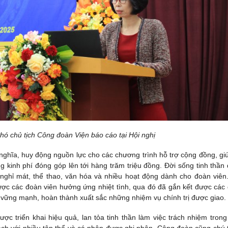
hó chủ tịch Công đoàn Viện báo cáo tại Hội nghị
ghĩa, huy động nguồn lực cho các chương trình hỗ trợ cộng đồng, gi
 kinh phí đóng góp lên tới hàng trăm triệu đồng. Đời sống tinh thần
nghỉ mát, thể thao, văn hóa và nhiều hoạt động dành cho đoàn viên
ợc các đoàn viên hưởng ứng nhiệt tình, qua đó đã gắn kết được các
ị vững mạnh, hoàn thành xuất sắc những nhiệm vụ chính trị được giao.
ợc triển khai hiệu quả, lan tỏa tinh thần làm việc trách nhiệm trong