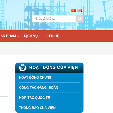
BẢN PHẨM
DỊCH VỤ
LIÊN HỆ
HOẠT ĐỘNG CỦA VIỆN
HOẠT ĐỘNG CHUNG
CÔNG TÁC ĐẢNG, ĐOÀN
HỢP TÁC QUỐC TẾ
THÔNG BÁO CỦA VIỆN