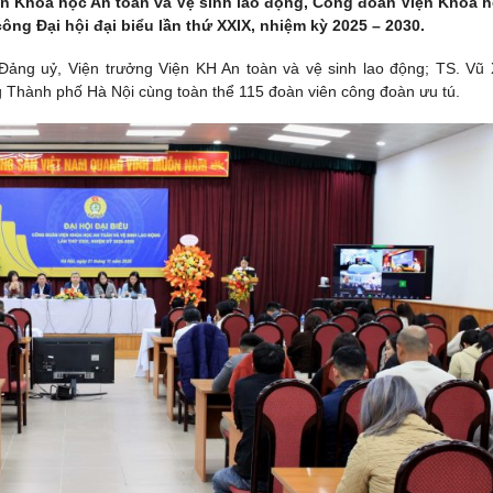
Viện Khoa học An toàn và Vệ sinh lao động, Công đoàn Viện Khoa 
ng Đại hội đại biểu lần thứ XXIX, nhiệm kỳ 2025 – 2030.
Đảng uỷ, Viện trưởng Viện KH An toàn và vệ sinh lao động; TS. Vũ
ng Thành phố Hà Nội cùng toàn thể 115 đoàn viên công đoàn ưu tú.