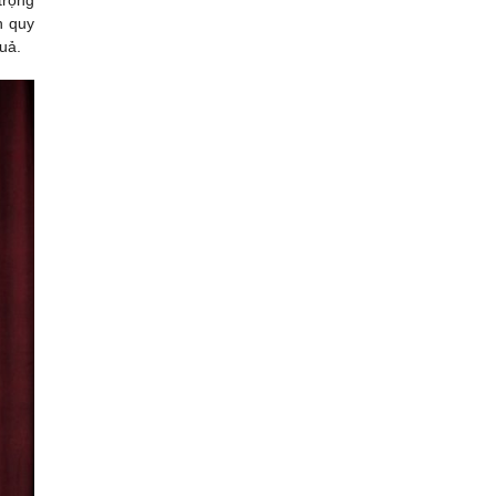
trọng
h quy
uả.