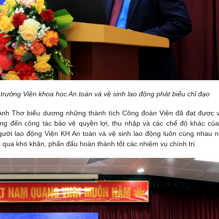
trưởng Viện khoa học An toàn và vệ sinh lao động phát biểu chỉ đạo
Anh Thơ biểu dương những thành tích Công đoàn Viện đã đạt được 
ọng đến công tác bảo vệ quyền lợi, thu nhập và các chế độ khác của
gười lao động Viện KH An toàn và vệ sinh lao động luôn cùng nhau n
 qua khó khăn, phấn đấu hoàn thành tốt các nhiệm vụ chính trị.