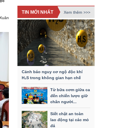
học
TIN MỚI NHẤT
Xem thêm >>>
 Xuân
Cảnh báo nguy cơ ngộ độc khí
H₂S trong không gian hạn chế
Từ bữa cơm giữa ca
đến chiến lược giữ
chân người...
Siết chặt an toàn
lao động tại các mỏ
đá