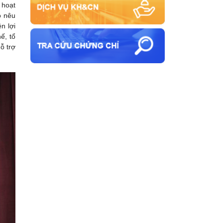
 hoạt
o nêu
n lợi
ế, tổ
ỗ trợ