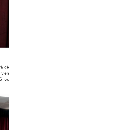
và đề
 viên
ỗ lực