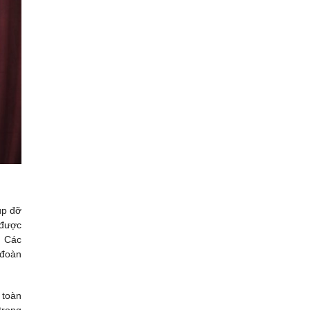
úp đỡ
 được
. Các
 đoàn
 toàn