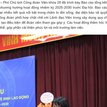
 – Phó Chủ tịch Công đoàn Viện khóa 28 đã trình bày Báo cáo tổng kết
 phương hướng hoạt động nhiệm kỳ 2025-2030 trước Đại hội. Báo cá
t nhiều kết quả nổi bật trong chăm lo đời sống, đại diện bảo vệ quyề
ng đoàn phối hợp chặt chẽ với Lãnh đạo Viện trong xây dựng quy ch
 tạo điều kiện để đoàn viên tham gia góp ý. Các hoạt động thăm hỏi, h
 thể, góp phần cải thiện phúc lợi và môi trường làm việc.