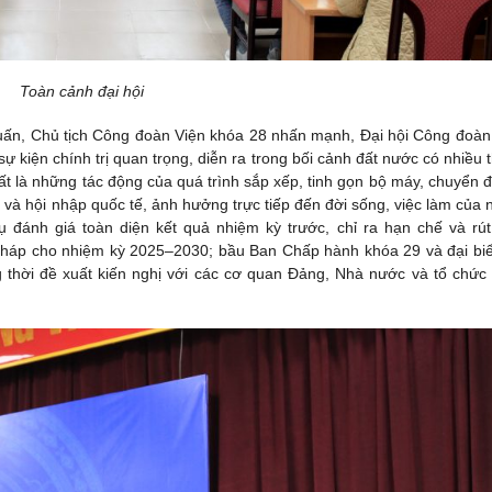
Toàn cảnh đại hội
Tuấn, Chủ tịch Công đoàn Viện khóa 28 nhấn mạnh, Đại hội Công đoàn
sự kiện chính trị quan trọng, diễn ra trong bối cảnh đất nước có nhiều 
ất là những tác động của quá trình sắp xếp, tinh gọn bộ máy, chuyển đ
rị và hội nhập quốc tế, ảnh hưởng trực tiếp đến đời sống, việc làm của 
 đánh giá toàn diện kết quả nhiệm kỳ trước, chỉ ra hạn chế và rút
 pháp cho nhiệm kỳ 2025–2030; bầu Ban Chấp hành khóa 29 và đại bi
g thời đề xuất kiến nghị với các cơ quan Đảng, Nhà nước và tổ chức