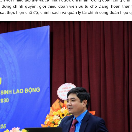
ch với nhiều tập thể và cá nhân được ghi nhận. Công đoàn cũng chú 
y dựng chính quyền; giới thiệu đoàn viên ưu tú cho Đảng, hoàn thàn
át thực hiện chế độ, chính sách và quản lý tài chính công đoàn hiệu q