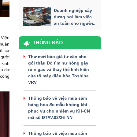
Doanh nghiệp xây
dựng nơi làm việc
an toàn cho người...
 Viện
THÔNG BÁO
thuận
ổi cơ
Thư mời báo giá tư vấn cho
người
gói thầu Dò tìm hư hỏng gây
 kinh
rò rỉ gas và thay thế linh kiện
ểu dự
của tổ máy điều hòa Toshiba
 công
VRV
Thông báo về việc mua sắm
hàng hóa đo mẫu không khí
phục vụ cho nhiệm vụ KH-CN
mã số ĐTAV.02/26-NN
Thông báo về việc mua sắm