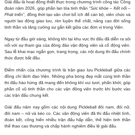
Giải đấu là hoạt động thiết thực trong chương trình công tác Công
đoàn năm 2026, góp phần lan tỏa tinh thần
“Sức khỏe – Kết nối –
Phát triển”
, đồng thời tạo sân chơi bổ ích để cán bộ, viên chức và
người lao động giao lưu, rèn luyện thể chất, nâng cao đời sống
tinh thần và tăng cường sự gắn kết giữa các đơn vị trong Viện.
Ngay từ đầu giờ sáng, không khí tại khu vực thi đấu đã diễn ra sôi
nổi với sự tham gia của đông đảo vận động viên và cổ động viên.
Sau lễ khai mạc ngắn gọn, trang trọng, các nội dung thi đấu chính
thức được bắt đầu.
Điểm nhấn của chương trình là trận giao lưu Pickleball giữa các
đồng chí lãnh đạo Viện. Những pha bóng đẹp mắt cùng tinh thần
thi đấu hào hứng đã mang đến không khí vui tươi, phấn khởi, góp
phần cổ vũ tinh thần cho các vận động viên trước khi bước vào
các trận đấu chung kết.
Giải đấu năm nay gồm các nội dung Pickleball đôi nam, đôi nữ,
đôi nam – nữ và kéo co. Các vận động viên đã thi đấu nhiệt tình,
đoàn kết, cống hiến nhiều trận đấu hấp dẫn, thể hiện tinh thần
thể thao cao thượng và chấp hành nghiêm điều lệ giải đấu.