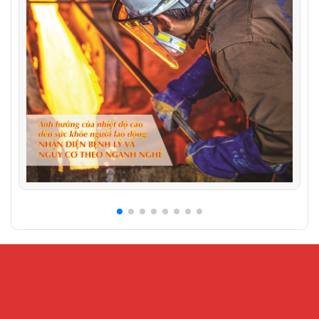
CỔNG THÔNG TIN ĐIỆN TỬ VIỆN KHOA HỌC AN
TOÀN VÀ VỆ SINH LAO ĐỘNG