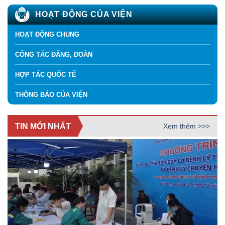
HOẠT ĐỘNG CỦA VIỆN
HOẠT ĐỘNG CHUNG
CÔNG TÁC ĐẢNG, ĐOÀN
HỢP TÁC QUỐC TẾ
THÔNG BÁO CỦA VIỆN
TIN MỚI NHẤT
Xem thêm >>>