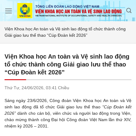
Skip
to
content
Viện Khoa học An toàn và Vệ sinh lao động tổ chức thành công
Giải giao lưu thể thao “Cúp Đoàn kết 2026”
Viện Khoa học An toàn và Vệ sinh lao động
tổ chức thành công Giải giao lưu thể thao
“Cúp Đoàn kết 2026”
Thứ Tư,
24/06/2026,
03:41 Chiều
Sáng ngày 23/6/2026, Công đoàn Viện Khoa học An toàn và Vệ
sinh lao động đã tổ chức Giải giao lưu thể thao
“Cúp Đoàn kết
2026”
dành cho cán bộ, viên chức và người lao động trong Viện,
chào mừng thành công Đại hội Công đoàn Việt Nam lần thứ XIV,
nhiệm kỳ 2026 – 2031.