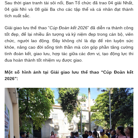
Sau thời gian tranh tài sôi nổi, Ban Tổ chức đã trao 04 giải Nhất,
04 giải Nhì và 08 giải Ba cho các tập thể và cá nhân đạt thành
tích xuất sắc.
Giải giao lưu thể thao “
Cúp Đoàn kết 2026
” đã diễn ra thành công
tốt đẹp, để lại nhiều ấn tượng và kỷ niệm đẹp trong cán bộ, viên
chức, người lao động. Đây không chỉ là dịp để rèn luyện sức
khỏe, nâng cao đời sống tinh thần mà còn góp phần tăng cường
tình đoàn kết, giao lưu, hợp tác giữa các đơn vị, tạo động lực thi
đua hoàn thành tốt nhiệm vụ được giao.
Một số hình ảnh tại Giải giao lưu thể thao “Cúp Đoàn kết
2026”: