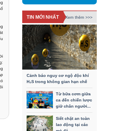
ng
số
TIN MỚI NHẤT
Xem thêm >>>
ng
át
ểu
ới
g:
ng
Áp
Cảnh báo nguy cơ ngộ độc khí
có
H₂S trong không gian hạn chế
ôi
Từ bữa cơm giữa
ca đến chiến lược
giữ chân người...
Siết chặt an toàn
lao động tại các
mỏ đá