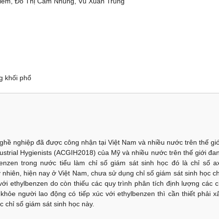
Điềm, Đỗ Thị Cẩm Nhung, Vũ Xuân Trung
g khối phổ
ghề nghiệp đã được công nhận tại Việt Nam và nhiều nước trên thế giớ
trial Hygienists (ACGIH2018) của Mỹ và nhiều nước trên thế giới đa
zen trong nước tiểu làm chỉ số giám sát sinh học đó là chỉ số ax
y nhiên, hiện nay ở Việt Nam, chưa sử dụng chỉ số giám sát sinh học c
ới ethylbenzen do còn thiếu các quy trình phân tích định lượng các c
hỏe người lao động có tiếp xúc với ethylbenzen thì cần thiết phải x
 chỉ số giám sát sinh học này.