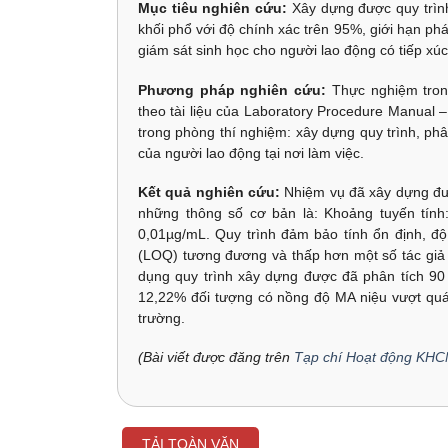
Mục tiêu nghiên cứu:
Xây dựng được quy trình
khối phổ với độ chính xác trên 95%, giới hạn ph
giám sát sinh học cho người lao động có tiếp xú
Phương pháp nghiên cứu:
Thực nghiệm tron
theo tài liệu của Laboratory Procedure Manual 
trong phòng thí nghiệm: xây dựng quy trình, ph
của người lao động tại nơi làm việc.
Kết quả nghiên cứu:
Nhiệm vụ đã xây dựng được
những thông số cơ bản là: Khoảng tuyến tính:
0,01µg/mL. Quy trình đảm bảo tính ổn định, độ
(LOQ) tương đương và thấp hơn một số tác giả k
dụng quy trình xây dựng được đã phân tích 90 
12,22% đối tượng có nồng độ MA niệu vượt quá
trường.
(Bài viết được đăng trên
Tạp chí Hoạt động KHC
TẢI TOÀN VĂN