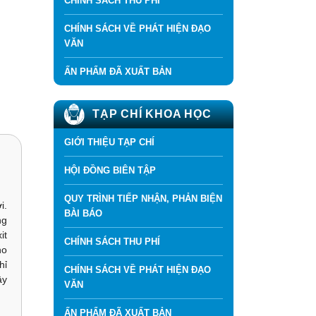
CHÍNH SÁCH THU PHÍ
CHÍNH SÁCH VỀ PHÁT HIỆN ĐẠO
VĂN
ẤN PHẨM ĐÃ XUẤT BẢN
TẠP CHÍ KHOA HỌC
GIỚI THIỆU TẠP CHÍ
HỘI ĐỒNG BIÊN TẬP
QUY TRÌNH TIẾP NHẬN, PHẢN BIỆN
i.
BÀI BÁO
ng
it
CHÍNH SÁCH THU PHÍ
ho
hỉ
CHÍNH SÁCH VỀ PHÁT HIỆN ĐẠO
ây
VĂN
ẤN PHẨM ĐÃ XUẤT BẢN