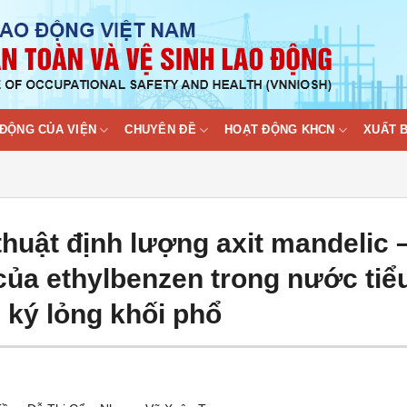
ĐỘNG CỦA VIỆN
CHUYÊN ĐỀ
HOẠT ĐỘNG KHCN
XUẤT 
thuật định lượng axit mandelic 
ủa ethylbenzen trong nước tiể
ký lỏng khối phổ