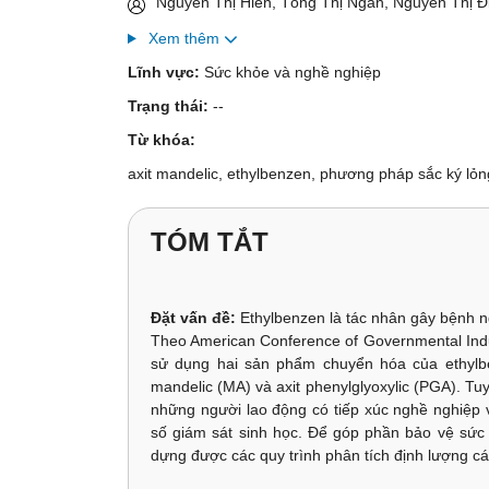
Nguyễn Thị Hiền, Tống Thị Ngân, Nguyễn Thị 
Xem thêm
Lĩnh vực:
Sức khỏe và nghề nghiệp
Trạng thái:
--
Từ khóa:
axit mandelic, ethylbenzen, phương pháp sắc ký lỏn
TÓM TẮT
Đặt vấn đề:
Ethylbenzen là tác nhân gây bệnh n
Theo American Conference of Governmental Indus
sử dụng hai sản phẩm chuyển hóa của ethylben
mandelic (MA) và axit phenylglyoxylic (PGA). Tu
những người lao động có tiếp xúc nghề nghiệp v
số giám sát sinh học. Để góp phần bảo vệ sức k
dựng được các quy trình phân tích định lượng các