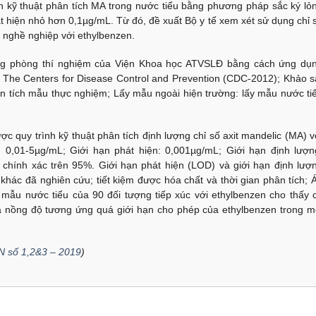
 kỹ thuật phân tích MA trong nước tiểu bằng phương pháp sắc ký lỏ
át hiện nhỏ hơn 0,1µg/mL. Từ đó, đề xuất Bộ y tế xem xét sử dụng chỉ 
c nghề nghiệp với ethylbenzen.
g phòng thí nghiệm của Viện Khoa học ATVSLĐ bằng cách ứng dụ
– The Centers for Disease Control and Prevention (CDC-2012); Khảo s
ân tích mẫu thực nghiệm; Lấy mẫu ngoài hiện trường: lấy mẫu nước ti
 quy trình kỹ thuật phân tích định lượng chỉ số axit mandelic (MA) v
 0,01-5µg/mL; Giới hạn phát hiện: 0,001µg/mL; Giới hạn định lượn
 chính xác trên 95%. Giới hạn phát hiện (LOD) và giới hạn định lượ
hác đã nghiên cứu; tiết kiệm được hóa chất và thời gian phân tích; 
mẫu nước tiểu của 90 đối tượng tiếp xúc với ethylbenzen cho thấy 
 nồng độ tương ứng quá giới hạn cho phép của ethylbenzen trong m
N số 1,2&3 – 2019
)