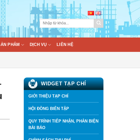
BẢN PHẨM
DỊCH VỤ
LIÊN HỆ
–
WIDGET TẠP CHÍ
u
GIỚI THIỆU TẠP CHÍ
HỘI ĐỒNG BIÊN TẬP
QUY TRÌNH TIẾP NHẬN, PHẢN BIỆN
BÀI BÁO