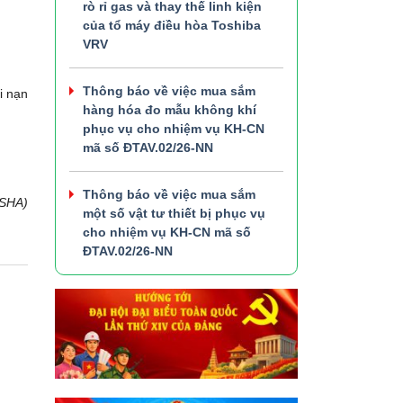
rò rỉ gas và thay thế linh kiện
của tổ máy điều hòa Toshiba
VRV
Thông báo về việc mua sắm
i nạn
hàng hóa đo mẫu không khí
phục vụ cho nhiệm vụ KH-CN
mã số ĐTAV.02/26-NN
Thông báo về việc mua sắm
OSHA)
một số vật tư thiết bị phục vụ
cho nhiệm vụ KH-CN mã số
ĐTAV.02/26-NN