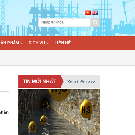
BẢN PHẨM
DỊCH VỤ
LIÊN HỆ
TIN MỚI NHẤT
Xem thêm >>>
nhân