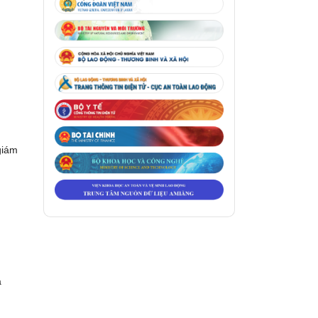
giám
a