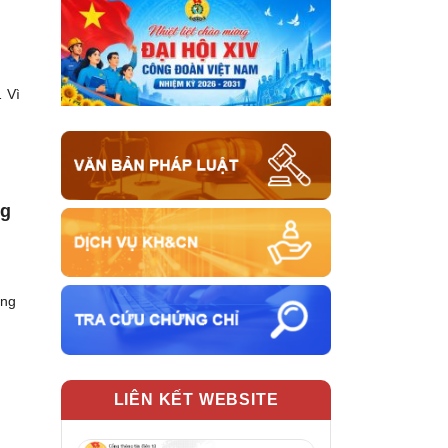
… Vì
ng
úng
LIÊN KẾT WEBSITE