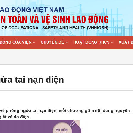
ĐỘNG CỦA VIỆN
CHUYÊN ĐỀ
HOẠT ĐỘNG KHCN
XUẤT 
ừa tai nạn điện
in về phòng ngừa tai nạn điện, mỗi chương gồm nội dung nguyên 
iật và do điện.