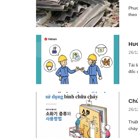
Phươ
theo
Hướ
26/1
Tài 
đốc 
Chủ
26/1
Thiế
cháy