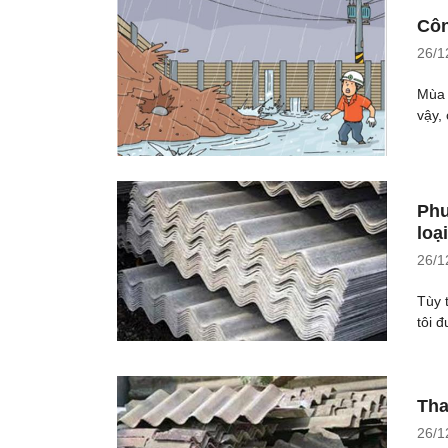
Côn
26/1
Mùa 
vậy,
Phư
loại
26/1
Tùy 
tôi 
Tha
26/1