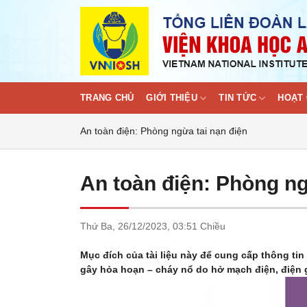
Skip
to
content
TRANG CHỦ
GIỚI THIỆU
TIN TỨC
HOẠT 
An toàn điện: Phòng ngừa tai nạn điện
An toàn điện: Phòng ng
Thứ Ba,
26/12/2023,
03:51 Chiều
Mục đích của tài liệu này để cung cấp thông t
gây hỏa hoạn – cháy nổ do hở mạch điện, điện g